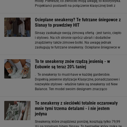
mody. Pierwsze, co zwróciło moją uwagę, to kolorystyka.
Projektanci postawili na połączenie klasycznej bieli z
czerwienią, pomarańczem i delikatnymi fioletowymi
akcentami. Kolorowe sneakersy wracają
Ocieplane sneakersy? Te futrzane śniegowce z
Sisnay to prawdziwy HIT
Sinsay zaskakuje swoją zimową ofertą - jest tanio, ciepło
i stylowo. Na ich stronie oprócz ubrań i dodatków
znajdziemy także zimowe botki. Na uwagę jednak
zasługują te futrzane sneakersy. Ocieplane śniegowce w
fasone sneakersów? Czemu nie! Buty z Sinsay to
ocieplane śniegowce, które swoim fasonem
To te sneakersy znów rządzą jesienią - w
Eobuwie są teraz 20% taniej
. Te sneakersy to must-have w każdej garderobie.
Dopełnią jesienne stylizacje Klasyczne, ponadczasowe i
niezwykle stylowe - właśnie takie są sneakersy od New
Balance. Ten model swoim designem znacząco
nawiązuje do mody vintage, która w tym sezonie
zdecydowanie wiedzie prym. Siateczkowe boki oraz
Te sneakersy z sieciówki totalnie oczarowały
przody
mnie tymi trzema detalami - i nie jestem
jedyna
Sneakersy, które znajdziesz poniżej, kosztują tylko 79,99
zł i są totalnym hitem Sinsay. To bestseller, który znika ze