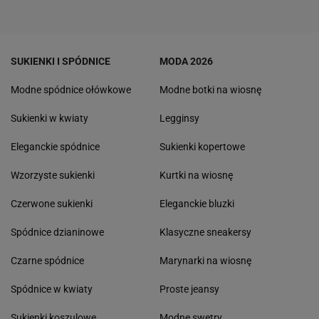
SUKIENKI I SPÓDNICE
MODA 2026
Modne spódnice ołówkowe
Modne botki na wiosnę
Sukienki w kwiaty
Legginsy
Eleganckie spódnice
Sukienki kopertowe
Wzorzyste sukienki
Kurtki na wiosnę
Czerwone sukienki
Eleganckie bluzki
Spódnice dzianinowe
Klasyczne sneakersy
Czarne spódnice
Marynarki na wiosnę
Spódnice w kwiaty
Proste jeansy
Sukienki koszulowe
Modne swetry