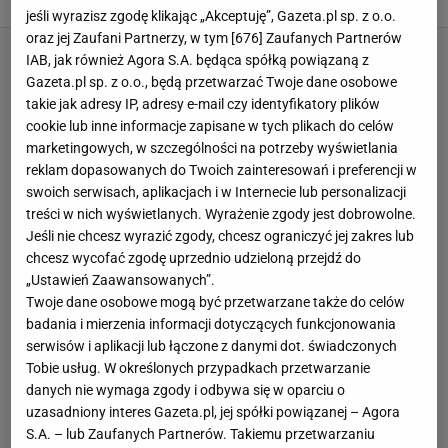
19 CZERWCA 2026, 16:12
Klaudia Kierzkowska,
jeśli wyrazisz zgodę klikając „Akceptuję”, Gazeta.pl sp. z o.o.
oraz jej Zaufani Partnerzy, w tym [
676
] Zaufanych Partnerów
IAB, jak również Agora S.A. będąca spółką powiązaną z
Gazeta.pl sp. z o.o., będą przetwarzać Twoje dane osobowe
takie jak adresy IP, adresy e-mail czy identyfikatory plików
cookie lub inne informacje zapisane w tych plikach do celów
marketingowych, w szczególności na potrzeby wyświetlania
reklam dopasowanych do Twoich zainteresowań i preferencji w
swoich serwisach, aplikacjach i w Internecie lub personalizacji
treści w nich wyświetlanych. Wyrażenie zgody jest dobrowolne.
Jeśli nie chcesz wyrazić zgody, chcesz ograniczyć jej zakres lub
chcesz wycofać zgodę uprzednio udzieloną przejdź do
„Ustawień Zaawansowanych”.
Twoje dane osobowe mogą być przetwarzane także do celów
badania i mierzenia informacji dotyczących funkcjonowania
serwisów i aplikacji lub łączone z danymi dot. świadczonych
Tobie usług. W określonych przypadkach przetwarzanie
danych nie wymaga zgody i odbywa się w oparciu o
uzasadniony interes Gazeta.pl, jej spółki powiązanej – Agora
S.A. – lub Zaufanych Partnerów. Takiemu przetwarzaniu