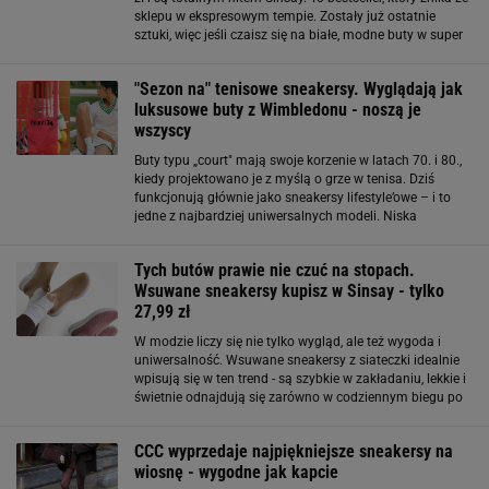
sklepu w ekspresowym tempie. Zostały już ostatnie
sztuki, więc jeśli czaisz się na białe, modne buty w super
cenie, to nie ma na co czekać. Dziewczyny kupują je jak
szalone - nic
"Sezon na" tenisowe sneakersy. Wyglądają jak
luksusowe buty z Wimbledonu - noszą je
wszyscy
Buty typu „court" mają swoje korzenie w latach 70. i 80.,
kiedy projektowano je z myślą o grze w tenisa. Dziś
funkcjonują głównie jako sneakersy lifestyle’owe – i to
jedne z najbardziej uniwersalnych modeli. Niska
cholewka, płaska gumowa podeszwa i czysta,
minimalistyczna forma sprawiają, że pasują
Tych butów prawie nie czuć na stopach.
Wsuwane sneakersy kupisz w Sinsay - tylko
27,99 zł
W modzie liczy się nie tylko wygląd, ale też wygoda i
uniwersalność. Wsuwane sneakersy z siateczki idealnie
wpisują się w ten trend - są szybkie w zakładaniu, lekkie i
świetnie odnajdują się zarówno w codziennym biegu po
mieście, jak i podczas weekendowych spacerów. W
ofercie Sinsay znajdziesz
CCC wyprzedaje najpiękniejsze sneakersy na
wiosnę - wygodne jak kapcie