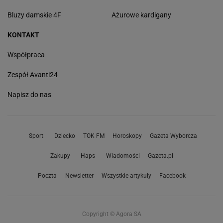
Bluzy damskie 4F
Ażurowe kardigany
KONTAKT
Współpraca
Zespół Avanti24
Napisz do nas
Sport
Dziecko
TOK FM
Horoskopy
Gazeta Wyborcza
Zakupy
Haps
Wiadomości
Gazeta.pl
Poczta
Newsletter
Wszystkie artykuły
Facebook
Copyright © Agora SA