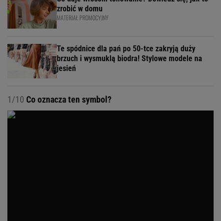
zrobić w domu
MATERIAŁ PROMOCYJNY
Te spódnice dla pań po 50-tce zakryją duży
brzuch i wysmuklą biodra! Stylowe modele na
jesień
1/10
Co oznacza ten symbol?