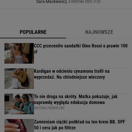
9 KWIETNIA 2024, 17:23
Sara Mackiewicz,
POPULARNE
NAJNOWSZE
CCC przeceniło sandałki Gino Rossi o prawie 100
zł
Kardigan w odcieniu cynamonu trafił na
wyprzedaż. Na chłodniejsze wieczory
To nie droga na skróty. Matka pokazuje, jak
naprawdę wygląda edukacja domowa
MATERIAŁ PROMOCYJNY
Zamieniam ciężki podkład na ten krem BB. SPF
50 i cera jak po filtrze