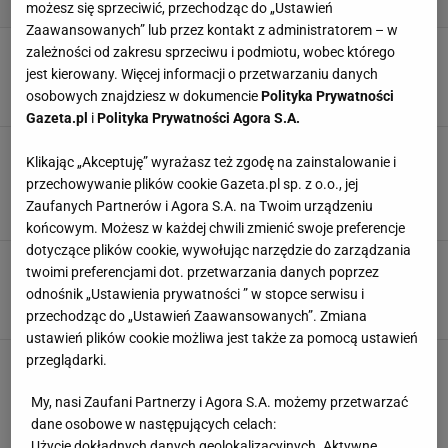
możesz się sprzeciwić, przechodząc do „Ustawień
Zaawansowanych” lub przez kontakt z administratorem – w
Kiedyś obciachowe, teraz must-have. Te tanie
zależności od zakresu sprzeciwu i podmiotu, wobec którego
buty podbijają ulicę i tworzą cool stylówki
jest kierowany. Więcej informacji o przetwarzaniu danych
osobowych znajdziesz w dokumencie
Polityka Prywatności
6 KWIETNIA 2026, 15:12
Marta Podściańska,
Gazeta.pl
i
Polityka Prywatności Agora S.A.
Kobiety stawiają na wygodę. Te buty wypierają
Klikając „Akceptuję” wyrażasz też zgodę na zainstalowanie i
szpilki, wyglądają elegancko i pasują do
przechowywanie plików cookie Gazeta.pl sp. z o.o., jej
wszystkiego
Zaufanych Partnerów i Agora S.A. na Twoim urządzeniu
31 MARCA 2026, 12:29
Klaudia Kierzkowska,
końcowym. Możesz w każdej chwili zmienić swoje preferencje
dotyczące plików cookie, wywołując narzędzie do zarządzania
Adidas Originals z ogromnym rabatem. Te
twoimi preferencjami dot. przetwarzania danych poprzez
sneakersy pasują do wszystkiego
odnośnik „Ustawienia prywatności ” w stopce serwisu i
11 MARCA 2026, 20:07
Marta Podściańska,
przechodząc do „Ustawień Zaawansowanych”. Zmiana
ustawień plików cookie możliwa jest także za pomocą ustawień
przeglądarki.
Stylowe i praktyczne wsuwane sneakersy!
Doskonałe dla dojrzałych pań. Ceny mile
zaskoczą!
My, nasi Zaufani Partnerzy i Agora S.A. możemy przetwarzać
dane osobowe w następujących celach:
10 MAJA 2024, 23:41
Sara Mackiewicz,
Użycie dokładnych danych geolokalizacyjnych. Aktywne