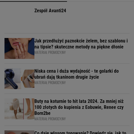
Zespół Avanti24
Jak przedłużyć paznokcie żelem, bez szablonu i
na tipsie? skuteczne metody na piękne dłonie
MATERIAŁ PROMOCYJNY
Niska cena i duża wydajność - te golarki do
ubrań dają tkaninom drugie życie
MATERIAŁ PROMOCYJNY
Buty na koturnie to hit lata 2024. Za mniej niż
100 złotych do kupienia z Eobuwie, Renee czy
Born2be
MATERIAŁ PROMOCYJNY
Co daje włosom tonowanie? Dowiedz się, jak to