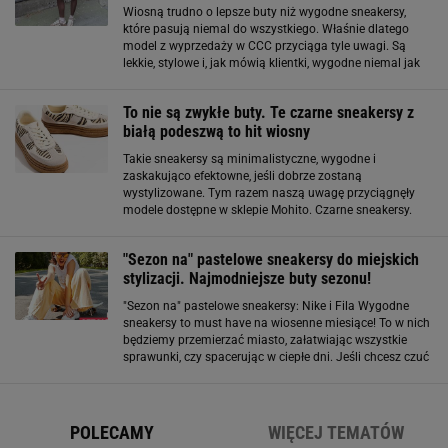
Wiosną trudno o lepsze buty niż wygodne sneakersy,
które pasują niemal do wszystkiego. Właśnie dlatego
model z wyprzedaży w CCC przyciąga tyle uwagi. Są
lekkie, stylowe i, jak mówią klientki, wygodne niemal jak
kapcie. Nic dziwnego, że szybko znikają z półek! Wygoda,
którą czuć od pierwszego kroku
To nie są zwykłe buty. Te czarne sneakersy z
białą podeszwą to hit wiosny
Takie sneakersy są minimalistyczne, wygodne i
zaskakująco efektowne, jeśli dobrze zostaną
wystylizowane. Tym razem naszą uwagę przyciągnęły
modele dostępne w sklepie Mohito. Czarne sneakersy.
Pasują do każdej stylizacji Czarne buty mają jedną
ogromną zaletę - "zbierają" całą stylizację i sprawiają
"Sezon na" pastelowe sneakersy do miejskich
stylizacji. Najmodniejsze buty sezonu!
"Sezon na" pastelowe sneakersy: Nike i Fila Wygodne
sneakersy to must have na wiosenne miesiące! To w nich
będziemy przemierzać miasto, załatwiając wszystkie
sprawunki, czy spacerując w ciepłe dni. Jeśli chcesz czuć
się komfortowo, a przy okazji stylowo, to postaw na
modele w jasnych, pastelowych
POLECAMY
WIĘCEJ TEMATÓW