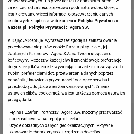
Zaawansowanych” lub przez kontakt z administratorem – w
zależności od zakresu sprzeciwu i podmiotu, wobec którego
jest kierowany. Więcej informacji o przetwarzaniu danych
osobowych znajdziesz w dokumencie
Polityka Prywatności
Spodnie i sukienki plus size
Gazeta.pl
i
Polityka Prywatności Agora S.A.
Na co dzień wybieraj spodnie z prostą nogawką,
Klikając „Akceptuję” wyrażasz też zgodę na zainstalowanie i
która optycznie wyszczupla nogi. Nie musisz
przechowywanie plików cookie Gazeta.pl sp. z o.o., jej
Zaufanych Partnerów i Agora S.A. na Twoim urządzeniu
rezygnować ze skórzanych legginsów czy
końcowym. Możesz w każdej chwili zmienić swoje preferencje
kwiatowych wzorów, jeśli będą w ciemnych
dotyczące plików cookie, wywołując narzędzie do zarządzania
kolorach. Wybieraj koronkowe motywy. Zbędne
twoimi preferencjami dot. przetwarzania danych poprzez
odnośnik „Ustawienia prywatności ” w stopce serwisu i
kilogramy z powodzeniem zamaskują wygodne
przechodząc do „Ustawień Zaawansowanych”. Zmiana
ogrodniczki.
ustawień plików cookie możliwa jest także za pomocą ustawień
przeglądarki.
My, nasi Zaufani Partnerzy i Agora S.A. możemy przetwarzać
dane osobowe w następujących celach:
Użycie dokładnych danych geolokalizacyjnych. Aktywne
skanowanie charakterystyki urządzenia do celów