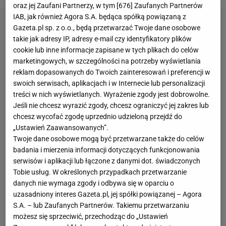
oraz jej Zaufani Partnerzy, w tym [
676
] Zaufanych Partnerów
IAB, jak również Agora S.A. będąca spółką powiązaną z
Gazeta.pl sp. z o.o., będą przetwarzać Twoje dane osobowe
takie jak adresy IP, adresy e-mail czy identyfikatory plików
cookie lub inne informacje zapisane w tych plikach do celów
marketingowych, w szczególności na potrzeby wyświetlania
reklam dopasowanych do Twoich zainteresowań i preferencji w
swoich serwisach, aplikacjach i w Internecie lub personalizacji
treści w nich wyświetlanych. Wyrażenie zgody jest dobrowolne.
Jeśli nie chcesz wyrazić zgody, chcesz ograniczyć jej zakres lub
chcesz wycofać zgodę uprzednio udzieloną przejdź do
„Ustawień Zaawansowanych”.
Twoje dane osobowe mogą być przetwarzane także do celów
badania i mierzenia informacji dotyczących funkcjonowania
serwisów i aplikacji lub łączone z danymi dot. świadczonych
Tobie usług. W określonych przypadkach przetwarzanie
danych nie wymaga zgody i odbywa się w oparciu o
uzasadniony interes Gazeta.pl, jej spółki powiązanej – Agora
S.A. – lub Zaufanych Partnerów. Takiemu przetwarzaniu
możesz się sprzeciwić, przechodząc do „Ustawień