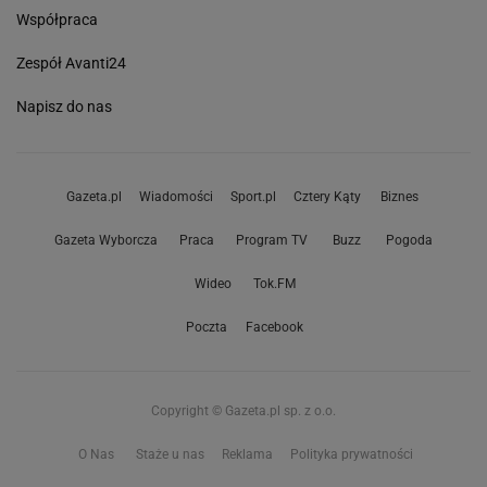
Współpraca
Zespół Avanti24
Napisz do nas
Gazeta.pl
Wiadomości
Sport.pl
Cztery Kąty
Biznes
Gazeta Wyborcza
Praca
Program TV
Buzz
Pogoda
Wideo
Tok.FM
Poczta
Facebook
Copyright © Gazeta.pl sp. z o.o.
O Nas
Staże u nas
Reklama
Polityka prywatności