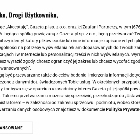
ącej, podobnej kreacji. Skradły show!
ko, Drogi Użytkowniku,
jąc „Akceptuję”, Gazeta.pl sp. z o.o. oraz jej Zaufani Partnerzy, w tym [
67
.A. będąca spółką powiązaną z Gazeta.pl sp. z o.o., będą przetwarzać T
ail czy identyfikatory plików cookie lub inne informacje zapisane w tych p
gólności na potrzeby wyświetlania reklam dopasowanych do Twoich zain
acjach i w Internecie lub personalizacji treści w nich wyświetlanych. Wyr
cesz wyrazić zgody, chcesz ograniczyć jej zakres lub chcesz wycofać zgo
aawansowanych”.
 być przetwarzane także do celów badania i mierzenia informacji dot
 łączone z danymi dot. świadczonych Tobie usług. W określonych przypad
i odbywa się w oparciu o uzasadniony interes Gazeta.pl, jej spółki powi
. Takiemu przetwarzaniu możesz się sprzeciwić, przechodząc do „Ust
nistratorem – w zależności od zakresu sprzeciwu i podmiotu, wobec które
etwarzaniu danych osobowych znajdziesz w dokumencie
Polityka Prywatn
WANSOWANE
żasz też zgodę na zainstalowanie i przechowywanie plików cookie Gazeta.p
gora S.A. na Twoim urządzeniu końcowym. Możesz w każdej chwili zmien