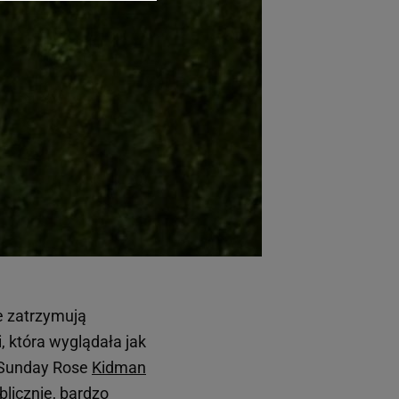
arzania danych poprzez
ych”. Zmiana ustawień
ach:
 celów identyfikacji.
omiar reklam i treści,
e zatrzymują
, która wyglądała jak
, Sunday Rose
Kidman
licznie, bardzo