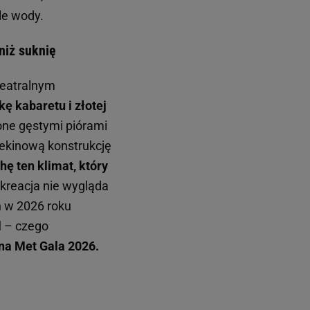
le wody.
niż suknię
teatralnym
ę kabaretu i złotej
one gęstymi piórami
 cekinową konstrukcję
hę ten klimat, który
 kreacja nie wygląda
an w 2026 roku
l
– czego
na Met Gala 2026.