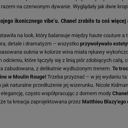
e razem na czerwonym dywanie. Wyglądały jak dwie krop
ojego ikonicznego vibe’u. Chanel zrobiło tu coś więcej 
stawiła na look, który balansuje między haute couture a 
ra, detale i dramatyzm – wszystko
przywoływało estetyk
opasowana suknia w kolorze wina miała rękawy wykończ
odcieniu, które łączyły się z linią piór zdobiących całą,
była zabudowana, z delikatnie wydłużonym trenem.
To troc
tine w Moulin Rouge!
Trzeba przyznać – w jej wydaniu ta
ko jak naturalne przedłużenie jej wizerunku. Nicole Kidm
a elegancję, często współpracując z domem mody
Chane
kże ta kreacja zaprojektowana przez
Matthieu Blazy’ego 