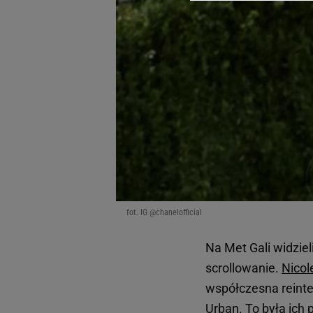
dotyczące plików cookie,
odnośnik „Ustawienia pr
plików cookie możliwa je
My, nasi Zaufani Partne
Użycie dokładnych danych
Przechowywanie informacji
badnie odbiorców i uleps
fot. IG @chanelofficial
Na Met Gali widzie
scrollowanie.
Nicol
współczesna reinter
Urban. To była ich