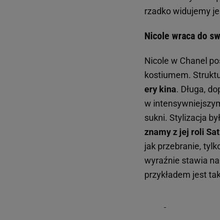
rzadko widujemy j
Nicole wraca do sw
Nicole w Chanel po
kostiumem. Struktu
ery kina
. Długa, d
w intensywniejszym 
sukni. Stylizacja 
znamy z jej roli Sa
jak przebranie, tyl
wyraźnie stawia n
przykładem jest ta