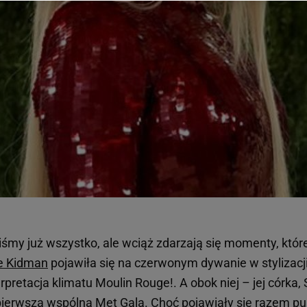
 wywołując narzędzie do zarządzania twoimi preferencjami dot. przetw
ywatności ” w stopce serwisu i przechodząc do „Ustawień Zaawansowan
st także za pomocą ustawień przeglądarki.
rzy i Agora S.A. możemy przetwarzać dane osobowe w następujących cel
 geolokalizacyjnych. Aktywne skanowanie charakterystyki urządzenia do
 na urządzeniu lub dostęp do nich. Spersonalizowane reklamy i treści, p
zanie usług.
Lista Zaufanych Partnerów
liśmy już wszystko, ale wciąż zdarzają się momenty, któr
e Kidman
pojawiła się na czerwonym dywanie w stylizacji
pretacja klimatu Moulin Rouge!. A obok niej – jej córka
 pierwsza wspólna Met Gala. Choć pojawiały się razem pub