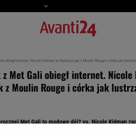
ZIECKO
MOTO
i obiegł internet. Nicole Kidman w stylizacji jak z Moulin Rouge i córka jak lustrza
z Met Gali obiegł internet. Nicole
ak z Moulin Rouge i córka jak lustr
rocznej Met Gali to modowe déj? vu. Nicole Kidman za
klimacie Moulin Rouge!, a na czerwonym dywanie towarz