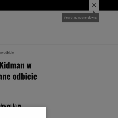
ne odbicie
 Kidman w
zane odbicie
chwyciła w
yszyła jej córka -