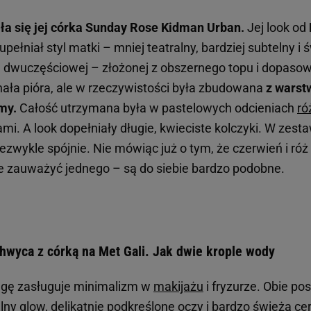
ła się jej córka Sunday Rose Kidman Urban.
Jej look od
zupełniał styl matki – mniej teatralny, bardziej subtelny i
e dwuczęściowej – złożonej z obszernego topu i dopaso
ała pióra, ale w rzeczywistości była zbudowana
z warst
my.
Całość utrzymana była w pastelowych odcieniach
ró
mi. A look dopełniały długie, kwieciste kolczyki. W zesta
ezwykle spójnie. Nie mówiąc już o tym, że czerwień i róż
nie zauważyć jednego – są do siebie bardzo podobne.
hwyca z córką na Met Gali. Jak dwie krople wody
gę zasługuje minimalizm w
makijażu
i fryzurze. Obie po
ny glow, delikatnie podkreślone oczy i bardzo świeżą cer