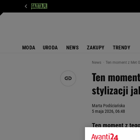
WIADOMOŚCI
NEXT
SPORT
PLOTEK
D
MODA
URODA
NEWS
ZAKUPY
TRENDY
News
Ten moment z Met Gal
Ten moment 
stylizacji j
Marta Podściańska
5 maja 2026, 06:48
Ten moment z tego
czerwonej sukni w 