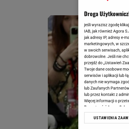
w równie zachwycaj
Droga Użytkownicz
jeśli wyrazisz zgodę klika
IAB, jak również Agora S
jak adresy IP, adresy e-m
marketingowych, w szcze
w swoich serwisach, aplik
dobrowolne. Jeśli nie ch
przejdź do „Ustawień Z
Twoje dane osobowe mogą
serwisów i aplikacji lub
danych nie wymaga zgody 
lub Zaufanych Partnerów
lub przez kontakt z admi
Więcej informacji o prz
Prywatności Agora S.A.
USTAWIENIA ZAA
Klikając „Akceptuję” wyra
Zaufanych Partnerów i A