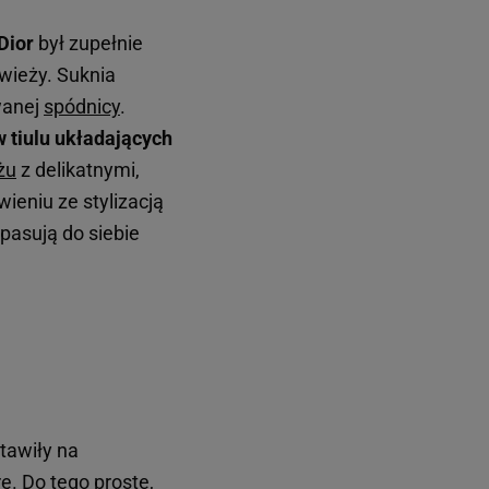
Dior
był zupełnie
 świeży. Suknia
wanej
spódnicy
.
w tiulu układających
żu
z delikatnymi,
wieniu ze stylizacją
 pasują do siebie
stawiły na
ę. Do tego proste,