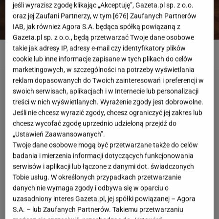
jeśli wyrazisz zgodę klikając „Akceptuję”, Gazeta.pl sp. z o.o.
oraz jej Zaufani Partnerzy, w tym [
676
] Zaufanych Partnerów
IAB, jak również Agora S.A. będąca spółką powiązaną z
Gazeta.pl sp. z o.o., będą przetwarzać Twoje dane osobowe
fot. BYTOM
takie jak adresy IP, adresy e-mail czy identyfikatory plików
cookie lub inne informacje zapisane w tych plikach do celów
marketingowych, w szczególności na potrzeby wyświetlania
reklam dopasowanych do Twoich zainteresowań i preferencji w
swoich serwisach, aplikacjach i w Internecie lub personalizacji
treści w nich wyświetlanych. Wyrażenie zgody jest dobrowolne.
Jeśli nie chcesz wyrazić zgody, chcesz ograniczyć jej zakres lub
chcesz wycofać zgodę uprzednio udzieloną przejdź do
„Ustawień Zaawansowanych”.
Twoje dane osobowe mogą być przetwarzane także do celów
badania i mierzenia informacji dotyczących funkcjonowania
serwisów i aplikacji lub łączone z danymi dot. świadczonych
Tobie usług. W określonych przypadkach przetwarzanie
danych nie wymaga zgody i odbywa się w oparciu o
uzasadniony interes Gazeta.pl, jej spółki powiązanej – Agora
S.A. – lub Zaufanych Partnerów. Takiemu przetwarzaniu