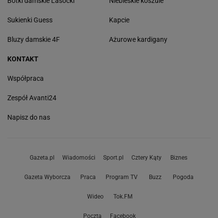
Botki damskie Lasocki
Niebieskie koszule
Sukienki Guess
Kapcie
Bluzy damskie 4F
Ażurowe kardigany
KONTAKT
Współpraca
Zespół Avanti24
Napisz do nas
Gazeta.pl
Wiadomości
Sport.pl
Cztery Kąty
Biznes
Gazeta Wyborcza
Praca
Program TV
Buzz
Pogoda
Wideo
Tok.FM
Poczta
Facebook