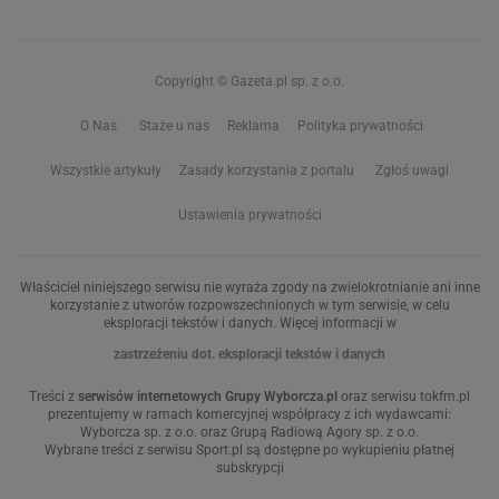
Copyright © Gazeta.pl sp. z o.o.
O Nas
Staże u nas
Reklama
Polityka prywatności
Wszystkie artykuły
Zasady korzystania z portalu
Zgłoś uwagi
Ustawienia prywatności
Właściciel niniejszego serwisu nie wyraża zgody na zwielokrotnianie ani inne
korzystanie z utworów rozpowszechnionych w tym serwisie, w celu
eksploracji tekstów i danych. Więcej informacji w
zastrzeżeniu dot. eksploracji tekstów i danych
Treści z
serwisów internetowych Grupy Wyborcza.pl
oraz serwisu tokfm.pl
prezentujemy w ramach komercyjnej współpracy z ich wydawcami:
Wyborcza sp. z o.o. oraz Grupą Radiową Agory sp. z o.o.
Wybrane treści z serwisu Sport.pl są dostępne po wykupieniu płatnej
subskrypcji