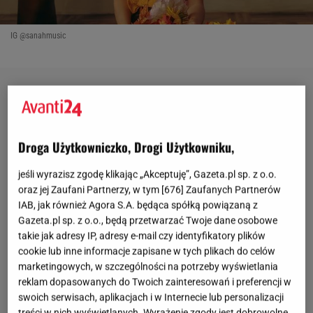
IG @sanahmusic
Droga Użytkowniczko, Drogi Użytkowniku,
jeśli wyrazisz zgodę klikając „Akceptuję”, Gazeta.pl sp. z o.o.
oraz jej Zaufani Partnerzy, w tym [
676
] Zaufanych Partnerów
IAB, jak również Agora S.A. będąca spółką powiązaną z
Gazeta.pl sp. z o.o., będą przetwarzać Twoje dane osobowe
takie jak adresy IP, adresy e-mail czy identyfikatory plików
cookie lub inne informacje zapisane w tych plikach do celów
marketingowych, w szczególności na potrzeby wyświetlania
reklam dopasowanych do Twoich zainteresowań i preferencji w
swoich serwisach, aplikacjach i w Internecie lub personalizacji
treści w nich wyświetlanych. Wyrażenie zgody jest dobrowolne.