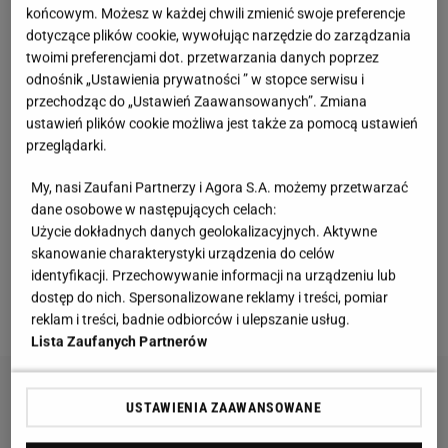
końcowym. Możesz w każdej chwili zmienić swoje preferencje
śmietankowej bieli. Składał się z dopasowanego
dotyczące plików cookie, wywołując narzędzie do zarządzania
topu
oraz spodni z nogawkami rozszerzanymi od
twoimi preferencjami dot. przetwarzania danych poprzez
kolan w dół, czyli tak zwanych dzwonów (flared
odnośnik „Ustawienia prywatności ” w stopce serwisu i
przechodząc do „Ustawień Zaawansowanych”. Zmiana
pants). To bezpośrednie i bardzo świadome
ustawień plików cookie możliwa jest także za pomocą ustawień
nawiązanie do estetyki lat 70.
i klimatu
dzieci
-
przeglądarki.
kwiatów
. Zarówno nogawki spodni, jak i długie,
My, nasi Zaufani Partnerzy i Agora S.A. możemy przetwarzać
zwiewne rękawy narzutki były wykonane z
dane osobowe w następujących celach:
delikatnej, niemal transparentnej koronki, która przy
Użycie dokładnych danych geolokalizacyjnych. Aktywne
każdym ruchu pięknie pracowała w scenicznym
skanowanie charakterystyki urządzenia do celów
identyfikacji. Przechowywanie informacji na urządzeniu lub
świetle. Całość uzupełniały proste, białe sandałki.
dostęp do nich. Spersonalizowane reklamy i treści, pomiar
Moim zdaniem to był najpiękniejszy look z koncertu!
reklam i treści, badnie odbiorców i ulepszanie usług.
Lista Zaufanych Partnerów
USTAWIENIA ZAAWANSOWANE