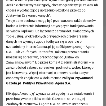
Jeśli nie chcesz wyrazić zgody, chcesz ograniczyć jej zakres lub
chcesz wycofać zgodę uprzednio udzieloną przejdź do
„Ustawień Zaawansowanych”.
Twoje dane osobowe mogą być przetwarzane także do celów
badania i mierzenia informacji dotyczących funkcjonowania
serwisów i aplikacji lub łączone z danymi dot. świadczonych
Tobie usług. W określonych przypadkach przetwarzanie
Najpiękniejsza stylizacja Sanah
danych nie wymaga zgody i odbywa się w oparciu o
uzasadniony interes Gazeta.pl, jej spółki powiązanej – Agora
Zostawmy na chwilę na boku muzykę i skupmy się
S.A. – lub Zaufanych Partnerów. Takiemu przetwarzaniu
na tym, co widzieliśmy. W dobie, gdy wiele artystek
możesz się sprzeciwić, przechodząc do „Ustawień
Zaawansowanych” lub przez kontakt z administratorem – w
walczy o uwagę za pomocą skąpych strojów i
zależności od zakresu sprzeciwu i podmiotu, wobec którego
szokujących kreacji, Sanah idzie zupełnie inną
jest kierowany. Więcej informacji o przetwarzaniu danych
drogą.
Jej stylizacje sceniczne są jak jej piosenki
–
osobowych znajdziesz w dokumencie
Polityka Prywatności
pełne romantyzmu, nostalgii, subtelności i odrobiny
Gazeta.pl
i
Polityka Prywatności Agora S.A.
teatralnej dramy. Stylizacja z warszawskich
Klikając „Akceptuję” wyrażasz też zgodę na zainstalowanie i
koncertów była tego najlepszym dowodem. Artystka
przechowywanie plików cookie Gazeta.pl sp. z o.o., jej
wybrała przepiękny, koronkowy
komplet
w odcieniu
Zaufanych Partnerów i Agora S.A. na Twoim urządzeniu