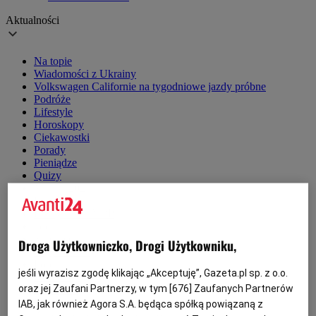
Aktualności
Na topie
Wiadomości z Ukrainy
Volkswagen Californie na tygodniowe jazdy próbne
Podróże
Lifestyle
Horoskopy
Ciekawostki
Porady
Pieniądze
Quizy
Matura 2023
Inwestycje
Kursy walut NBP
Giełda
Surowce
Droga Użytkowniczko, Drogi Użytkowniku,
Kryptowaluty
Forex
jeśli wyrazisz zgodę klikając „Akceptuję”, Gazeta.pl sp. z o.o.
Lokalnie
oraz jej Zaufani Partnerzy, w tym [
676
] Zaufanych Partnerów
Joe Biden
Kiedy będzie ciepło
IAB, jak również Agora S.A. będąca spółką powiązaną z
Zakończenie roku szkolnego