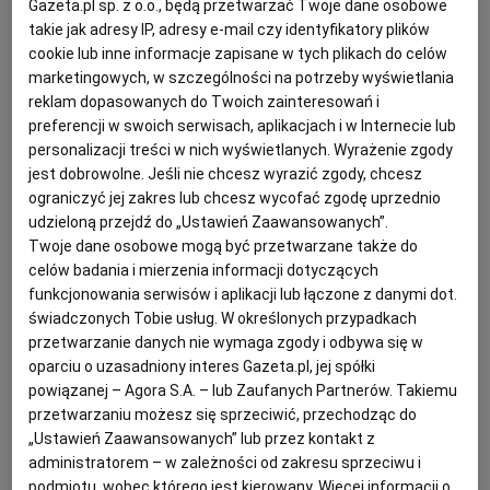
Gazeta.pl sp. z o.o., będą przetwarzać Twoje dane osobowe
Kiedy i jak sadzić pomidory
takie jak adresy IP, adresy e-mail czy identyfikatory plików
Najnowsze wiadomości
cookie lub inne informacje zapisane w tych plikach do celów
Newsy Plotek
True Love
marketingowych, w szczególności na potrzeby wyświetlania
Ile dzieci ma Michał Wiśniewski?
reklam dopasowanych do Twoich zainteresowań i
Tureckie zęby
preferencji w swoich serwisach, aplikacjach i w Internecie lub
Love Island
personalizacji treści w nich wyświetlanych. Wyrażenie zgody
Na topie
jest dobrowolne. Jeśli nie chcesz wyrazić zgody, chcesz
Wiadomości kulinarne
Newsy Myfitness
ograniczyć jej zakres lub chcesz wycofać zgodę uprzednio
Wiadomości Plotek
udzieloną przejdź do „Ustawień Zaawansowanych”.
Prognoza pogody
Twoje dane osobowe mogą być przetwarzane także do
Zjawiska meteorologiczne
celów badania i mierzenia informacji dotyczących
Horoskop 2023
Horoskop na dziś
funkcjonowania serwisów i aplikacji lub łączone z danymi dot.
Wyniki Lotto
świadczonych Tobie usług. W określonych przypadkach
Gazetki Promocyjne
przetwarzanie danych nie wymaga zgody i odbywa się w
Niedziele handlowe
oparciu o uzasadniony interes Gazeta.pl, jej spółki
Świadczenia
powiązanej – Agora S.A. – lub Zaufanych Partnerów. Takiemu
Podatki 2023
Jak rozliczyć PIT
przetwarzaniu możesz się sprzeciwić, przechodząc do
Sport wiadomości
„Ustawień Zaawansowanych” lub przez kontakt z
IMGW ostrzeżenia
administratorem – w zależności od zakresu sprzeciwu i
Pogoda dziś
podmiotu, wobec którego jest kierowany. Więcej informacji o