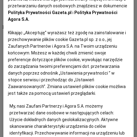
Pogoda jutro
Nowe obostrzenia
przetwarzaniu danych osobowych znajdziesz w dokumencie
Wiadomości z Ukrainy
Polityka Prywatności Gazeta.pl
i
Polityka Prywatności
Ukrayina.pl
Agora S.A.
Rozrywka
Klikając „Akceptuję” wyrażasz też zgodę na zainstalowanie i
przechowywanie plików cookie Gazeta.pl sp. z o.o., jej
Sportowcy
Zaufanych Partnerów i Agora S.A. na Twoim urządzeniu
Buzz Gazeta
końcowym. Możesz w każdej chwili zmienić swoje
Radio Internetowe
preferencje dotyczące plików cookie, wywołując narzędzie
Radio Złote Przeboje
do zarządzania twoimi preferencjami dot. przetwarzania
Film
Seriale
danych poprzez odnośnik „Ustawienia prywatności ” w
Premiery kinowe
stopce serwisu i przechodząc do „Ustawień
Książki
Zaawansowanych”. Zmiana ustawień plików cookie możliwa
Muzyka
jest także za pomocą ustawień przeglądarki.
Gry online
Plotek
Komedie
My, nasi Zaufani Partnerzy i Agora S.A. możemy
Seriale kryminalne
przetwarzać dane osobowe w następujących celach:
Polskie filmy
Użycie dokładnych danych geolokalizacyjnych. Aktywne
HBO GO
skanowanie charakterystyki urządzenia do celów
Netflix
Amazon Prime Video
identyfikacji. Przechowywanie informacji na urządzeniu lub