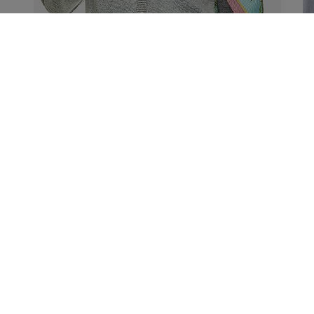
zestaw_różowa_chusta
fot. materiały Wólczanka /
materiały partnerów / kolaż avanti24
fot. materiały Wólczanka / materiały partnerów / kolaż avanti24
Klasyka z akcentem w kolorze bordo
Stylizacja do biura z białą koszulą w roli głównej nie musi być nudna
Jeśli lubisz klasyczne kolory, połącz biel i czerń z soczystym bordo.
Pozwól sobie na oryginalność - niech gustowna i elegancka apaszka 
białe groszki zastąpi naszyjnik i nada stylizacji kobiecego charakteru.
Wykonana z jedwabiu, niezwykle miękka i przyjemna w dotyku,