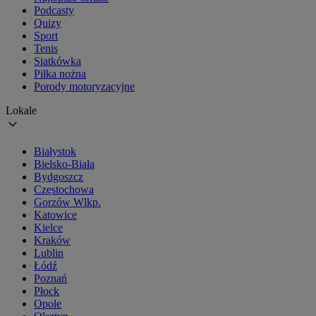
Podcasty
Quizy
Sport
Tenis
Siatkówka
Piłka nożna
Porody motoryzacyjne
Lokale
Białystok
Bielsko-Biała
Bydgoszcz
Częstochowa
Gorzów Wlkp.
Katowice
Kielce
Kraków
Lublin
Łódź
Poznań
Płock
Opole