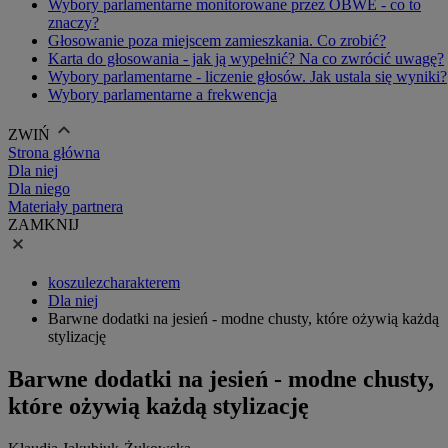
Wybory parlamentarne monitorowane przez OBWE - co to
znaczy?
Głosowanie poza miejscem zamieszkania. Co zrobić?
Karta do głosowania - jak ją wypełnić? Na co zwrócić uwagę?
Wybory parlamentarne - liczenie głosów. Jak ustala się wyniki?
Wybory parlamentarne a frekwencja
ZWIŃ
Strona główna
Dla niej
Dla niego
Materiały partnera
ZAMKNIJ
koszulezcharakterem
Dla niej
Barwne dodatki na jesień - modne chusty, które ożywią każdą
stylizację
Barwne dodatki na jesień - modne chusty,
które ożywią każdą stylizację