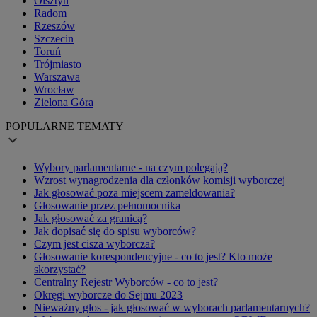
Olsztyn
Radom
Rzeszów
Szczecin
Toruń
Trójmiasto
Warszawa
Wrocław
Zielona Góra
POPULARNE TEMATY
Wybory parlamentarne - na czym polegają?
Wzrost wynagrodzenia dla członków komisji wyborczej
Jak głosować poza miejscem zameldowania?
Głosowanie przez pełnomocnika
Jak głosować za granicą?
Jak dopisać się do spisu wyborców?
Czym jest cisza wyborcza?
Głosowanie korespondencyjne - co to jest? Kto może
skorzystać?
Centralny Rejestr Wyborców - co to jest?
Okręgi wyborcze do Sejmu 2023
Nieważny głos - jak głosować w wyborach parlamentarnych?