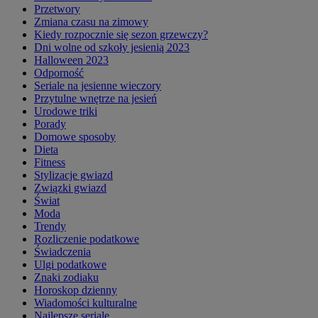
Przetwory
Zmiana czasu na zimowy
Kiedy rozpocznie się sezon grzewczy?
Dni wolne od szkoły jesienią 2023
Halloween 2023
Odporność
Seriale na jesienne wieczory
Przytulne wnętrze na jesień
Urodowe triki
Porady
Domowe sposoby
Dieta
Fitness
Stylizacje gwiazd
Związki gwiazd
Świat
Moda
Trendy
Rozliczenie podatkowe
Świadczenia
Ulgi podatkowe
Znaki zodiaku
Horoskop dzienny
Wiadomości kulturalne
Najlepsze seriale