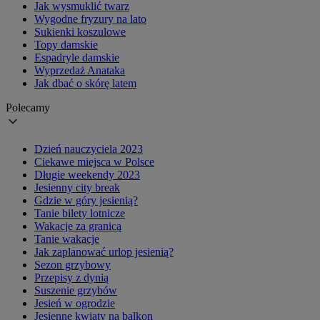
Jak wysmuklić twarz
Wygodne fryzury na lato
Sukienki koszulowe
Topy damskie
Espadryle damskie
Wyprzedaż Anataka
Jak dbać o skórę latem
Polecamy
Dzień nauczyciela 2023
Ciekawe miejsca w Polsce
Długie weekendy 2023
Jesienny city break
Gdzie w góry jesienią?
Tanie bilety lotnicze
Wakacje za granicą
Tanie wakacje
Jak zaplanować urlop jesienią?
Sezon grzybowy
Przepisy z dynią
Suszenie grzybów
Jesień w ogrodzie
Jesienne kwiaty na balkon