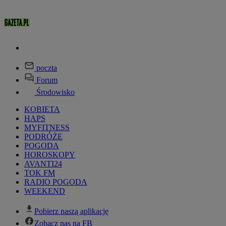
poczta
Forum
Środowisko
KOBIETA
HAPS
MYFITNESS
PODRÓŻE
POGODA
HOROSKOPY
AVANTI24
TOK FM
RADIO POGODA
WEEKEND
Pobierz naszą aplikację
Zobacz nas na FB