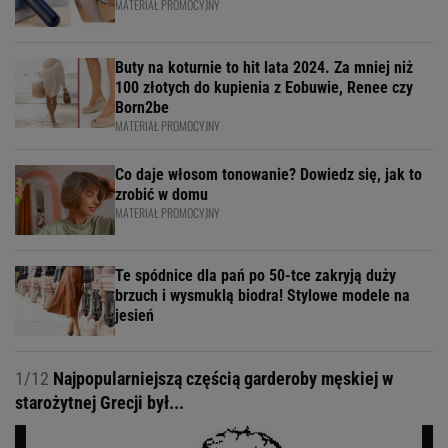
MATERIAŁ PROMOCYJNY
Buty na koturnie to hit lata 2024. Za mniej niż
100 złotych do kupienia z Eobuwie, Renee czy
Born2be
MATERIAŁ PROMOCYJNY
Co daje włosom tonowanie? Dowiedz się, jak to
zrobić w domu
MATERIAŁ PROMOCYJNY
Te spódnice dla pań po 50-tce zakryją duży
brzuch i wysmuklą biodra! Stylowe modele na
jesień
1/12
Najpopularniejszą częścią garderoby męskiej w
starożytnej Grecji był...