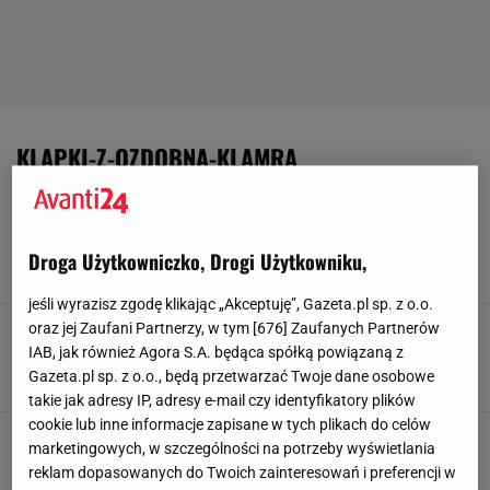
KLAPKI-Z-OZDOBNA-KLAMRA
To patent doktora na zdrowe stopy.
Ultrawygodne klapki Scholl trafiły właśnie na
wyprzedaż
Droga Użytkowniczko, Drogi Użytkowniku,
1 SIERPNIA 2026, 22:46
Julia Goljan,
jeśli wyrazisz zgodę klikając „Akceptuję”, Gazeta.pl sp. z o.o.
Stylowe Hiszpanki noszą je do wszystkiego.
oraz jej Zaufani Partnerzy, w tym [
676
] Zaufanych Partnerów
Skórzane buty Hispanitas trafiły na wyprzedaż
IAB, jak również Agora S.A. będąca spółką powiązaną z
Gazeta.pl sp. z o.o., będą przetwarzać Twoje dane osobowe
6 LIPCA 2026, 20:09
Julia Goljan,
takie jak adresy IP, adresy e-mail czy identyfikatory plików
cookie lub inne informacje zapisane w tych plikach do celów
Gino Rossi przecenia skórzane klapki o 40% -
marketingowych, w szczególności na potrzeby wyświetlania
te karmelowe są idealne na niskie podbicie
reklam dopasowanych do Twoich zainteresowań i preferencji w
2 LIPCA 2026, 17:17
Katarzyna Olejarczyk,