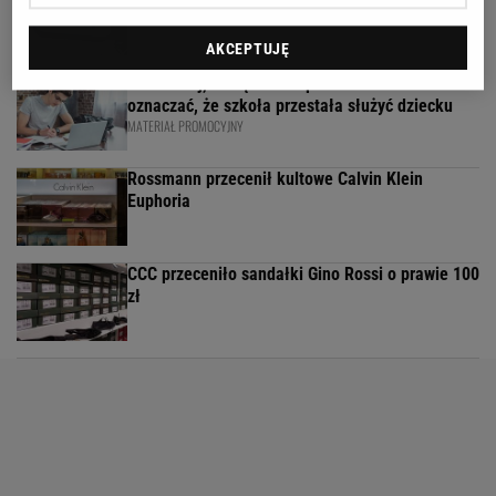
Birkenstocki w końcu na promocji
AKCEPTUJĘ
Nie czekaj, aż będzie za późno. To może
oznaczać, że szkoła przestała służyć dziecku
MATERIAŁ PROMOCYJNY
Rossmann przecenił kultowe Calvin Klein
Euphoria
CCC przeceniło sandałki Gino Rossi o prawie 100
zł