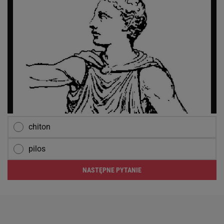
chiton
pilos
NASTĘPNE PYTANIE