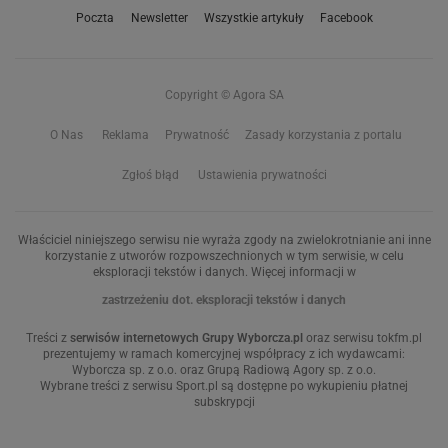
Poczta
Newsletter
Wszystkie artykuły
Facebook
Copyright © Agora SA
O Nas
Reklama
Prywatność
Zasady korzystania z portalu
Zgłoś błąd
Ustawienia prywatności
Właściciel niniejszego serwisu nie wyraża zgody na zwielokrotnianie ani inne
korzystanie z utworów rozpowszechnionych w tym serwisie, w celu
eksploracji tekstów i danych. Więcej informacji w
zastrzeżeniu dot. eksploracji tekstów i danych
Treści z
serwisów internetowych Grupy Wyborcza.pl
oraz serwisu tokfm.pl
prezentujemy w ramach komercyjnej współpracy z ich wydawcami:
Wyborcza sp. z o.o. oraz Grupą Radiową Agory sp. z o.o.
Wybrane treści z serwisu Sport.pl są dostępne po wykupieniu płatnej
subskrypcji