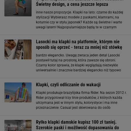
Świetny design, a cena jeszcze lepsza
inne nasze propozycje. Klapki na lato: czarne do każdej
stylizacji Wybierasz modele z paskami, klamrami, na
koturnie czy w stylu japonek? Każde są świetne i warte
uwagi latem! Najpopularniejsze będą te w czarnym
kolorze, które dopasujesz do większości stylizacji.
Sprawdzą się do sukienki, szortów, spódnicy czy spodni
Lasocki ma klapki na platformie, którym nie
sposób się oprzeć - teraz za mniej niż stówkę
bardzo elegancko. Uwagę zwraca jeden detal Lasocki
postawił tutaj na prostotę, która zawsze się obroni.
Czarny kolor sprawia, że klapki wyglądają niezwykle
uniwersalnie i znacznie bardziej elegancko niż typowo
sportowe modele. Uwagę przykuwa ozdobna klamra,
nadaje całości modnego twistu. Szeroki pasek
Klapki, czyli odliczanie do wakacji
Klapki produkuje brazylijska firma Rider. Na sezon 2012 r.
Rider przygotował trzy linie produktów, z których każda
utrzymana jest w innym stylu, kolorystyce i ma inne
przeznaczenie: Casual jest skierowana do osób
aktywnych, ceniących sobie komfort, lecz
przykładających wagę do dobrego stylu
Ryłko klapki damskie kupisz 100 zł taniej.
Szerokie paski i możliwość dopasowania do