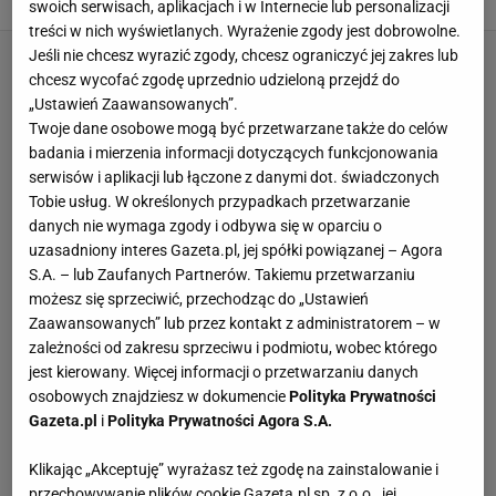
swoich serwisach, aplikacjach i w Internecie lub personalizacji
treści w nich wyświetlanych. Wyrażenie zgody jest dobrowolne.
Jeśli nie chcesz wyrazić zgody, chcesz ograniczyć jej zakres lub
chcesz wycofać zgodę uprzednio udzieloną przejdź do
„Ustawień Zaawansowanych”.
Twoje dane osobowe mogą być przetwarzane także do celów
badania i mierzenia informacji dotyczących funkcjonowania
serwisów i aplikacji lub łączone z danymi dot. świadczonych
Tobie usług. W określonych przypadkach przetwarzanie
danych nie wymaga zgody i odbywa się w oparciu o
uzasadniony interes Gazeta.pl, jej spółki powiązanej – Agora
S.A. – lub Zaufanych Partnerów. Takiemu przetwarzaniu
możesz się sprzeciwić, przechodząc do „Ustawień
Zaawansowanych” lub przez kontakt z administratorem – w
zależności od zakresu sprzeciwu i podmiotu, wobec którego
jest kierowany. Więcej informacji o przetwarzaniu danych
osobowych znajdziesz w dokumencie
Polityka Prywatności
Gazeta.pl
i
Polityka Prywatności Agora S.A.
Klikając „Akceptuję” wyrażasz też zgodę na zainstalowanie i
przechowywanie plików cookie Gazeta.pl sp. z o.o., jej