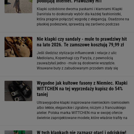
podbijają internet. Prawdziwy HIT
Klapki ozdobione dwoma paskami i klamrami Klapki
Danirisla to doskonały wybór dla każdej fashionistki,
która pragnie połączyć wygodę z elegancją. Osadzone na
płaskiej podeszwie, sprawdzą się zarówno podczas
letnich spacerów po mieście, jak i na plaży, dodając
twoim stylizacjom szczypty szyku
Nie klapki czy sandały - mule to prawdziwy hit
na lato 2026. Te zamszowe kosztują 79,99 zł
Jeśli śledzisz stylizacje influencerek i relacje z ulic
Mediolanu, Kopenhagi czy Paryża, z pewnością
zauważyłaś jedno - mule są dosłownie wszędzie.
Wsuwane buty z zabudowanym przodem stały się
alternatywą dla klasycznych sandałów i klapek, oferując
znacznie bardziej elegancki wygląd. Ich największą
Wygodne jak kultowe fasony z Niemiec. Klapki
WITTCHEN na tej wyprzedaży kupisz do 54%
taniej
Ultrawygodne klapki inspirowane niemieckim rzemiosłem
albo lekkie, eleganckie i zgrabne, niczym z francuskiego
atelier. Polska marka WITTCHEN ma w swojej ofercie
świetnie zaprojektowane modele, które właśnie trafiły na
wyprzedaż - niektóre z nich można kupić nawet z
rabatem do -54
W tych klapkach nie zaznasz otarć i odcisków!