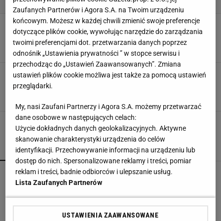
Zaufanych Partnerów i Agora S.A. na Twoim urządzeniu
końcowym. Możesz w każdej chwili zmienić swoje preferencje
Zgrabne, lekkie i eleganckie klapki na wąską
dotyczące plików cookie, wywołując narzędzie do zarządzania
stopę - te ze skórą z HM znalazłam za 19,99 zł
twoimi preferencjami dot. przetwarzania danych poprzez
2 LIPCA 2026, 13:16
Katarzyna Olejarczyk,
odnośnik „Ustawienia prywatności ” w stopce serwisu i
przechodząc do „Ustawień Zaawansowanych”. Zmiana
Nie klapki czy sandały - mule to prawdziwy hit
ustawień plików cookie możliwa jest także za pomocą ustawień
na lato 2026. Te zamszowe kosztują 79,99 zł
przeglądarki.
2 LIPCA 2026, 12:43
Katarzyna Olejarczyk,
My, nasi Zaufani Partnerzy i Agora S.A. możemy przetwarzać
dane osobowe w następujących celach:
Użycie dokładnych danych geolokalizacyjnych. Aktywne
skanowanie charakterystyki urządzenia do celów
POPULARNE
NAJNOWSZE
identyfikacji. Przechowywanie informacji na urządzeniu lub
dostęp do nich. Spersonalizowane reklamy i treści, pomiar
reklam i treści, badnie odbiorców i ulepszanie usług.
Mandaryna w szerokich jeansach jak z lat 2000.
Lista Zaufanych Partnerów
Ten fason wraca na szczyt
USTAWIENIA ZAAWANSOWANE
Finał wyprzedaży w Eobuwie - kultowe