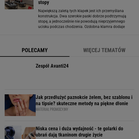
stopy
Największą zaletą tych klapek jest ich przemyślana
konstrukcja. Dwa szerokie paski dobrze podtrzymują
stopę, a jednocześnie nie powodują nieprzyjemnego
ucisku podczas chodzenia. Ozdobna klamra dodaje
całości eleganckiego charakteru, ale pełni także
praktyczną funkcję, ponieważ pozwala lepiej dopasować
obuwie
POLECAMY
WIĘCEJ TEMATÓW
Zespół Avanti24
Jak przedłużyć paznokcie żelem, bez szablonu i
na tipsie? skuteczne metody na piękne dłonie
MATERIAŁ PROMOCYJNY
Niska cena i duża wydajność - te golarki do
ubrań dają tkaninom drugie życie