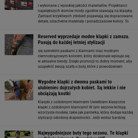
i wykonane z wysokiej jakości materiałów. Projektanci
największych domów mody zgodnie stawiają na klasykę.
Zamiast krzykliwych zdobień pojawiają się dopracowane
detale, szlachetne materiały i ponadczasowe kolory. To
właśnie dlatego czarne skórzane klapki z ozdobną
klamrą tak dobrze wpisują się w aktualne
Reserved wyprzedaje modne klapki z zamszu.
Pasują do każdej letniej stylizacji
się szerokimi paskami z klamrami oraz modnym
ciemnobrązowym kolorem, który doskonale wpisuje się
w aktualne trendy. Dzięki promocji to dobry moment, aby
uzupełnić swoją szafę o buty, które z powodzeniem
wykorzystasz przez wiele sezonów. Zamszowe klapki
to największy hit lata. Projektanci stawiają na naturalne
Wygodne klapki z dwoma paskami to
ulubieniec dojrzałych kobiet. Są lekkie i nie
obciążają kostki
Klasyki z ozdobnymi klamrami Uwielbiam klasyczne
klapki z ozdobnymi klamrami! W tym sezonie królują
wzorzyste modele, takie jak panterka, która dodaje każdej
stylizacji odrobinę drapieżności. Jeśli wolisz bardziej
stonowane opcje, jednolite kolory jak czerń, biel czy beż
będą strzałem w dziesiątkę
Najwygodniejsze buty tego sezonu. Te klapki