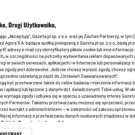
ko, Drogi Użytkowniku,
ając „Akceptuję”, Gazeta.pl sp. z o.o. oraz jej Zaufani Partnerzy, w tym [
ież Agora S.A. będąca spółką powiązaną z Gazeta.pl sp. z o.o., będą 
 IP, adresy e-mail czy identyfikatory plików cookie lub inne informacje
h, w szczególności na potrzeby wyświetlania reklam dopasowanych 
cji w swoich serwisach, aplikacjach i w Internecie lub personalizacji t
e zgody jest dobrowolne. Jeśli nie chcesz wyrazić zgody, chcesz ogran
przednio udzieloną przejdź do „Ustawień Zaawansowanych”.
ą być przetwarzane także do celów badania i mierzenia informacji 
 i aplikacji lub łączone z danymi dot. świadczonych Tobie usług. W o
e wymaga zgody i odbywa się w oparciu o uzasadniony interes Gazeta.p
fanych Partnerów. Takiemu przetwarzaniu możesz się sprzeciwić, prz
zez kontakt z administratorem – w zależności od zakresu sprzeciwu
. Więcej informacji o przetwarzaniu danych osobowych znajdziesz w 
i
Polityka Prywatności Agora S.A.
WANSOWANE