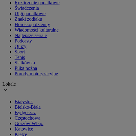
Rozliczenie podatkowe
Świadczenia
Ulgi podatkowe
Znaki zodiaku
Horoskop dzienny
Wiadomości kulturalne
Najlepsze seriale
Podcasty
Quizy
Sport
Tenis
Siatkówka
Piłka nożna
Porody motoryzacyjne
Lokale
Białystok
Bielsko-Biała
Bydgoszcz
Częstochowa
Gorzów Wlkp.
Katowice
Kielce