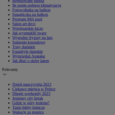
Regulowane biurka
Ile prądu pobiera klimatyzacja
Fotowoltaika na balkon
Smagliczka na balkon
Program Mój prąd
Salon art deco
Wnętrzarskie kicze
Jak wysmuklić twarz
Wygodne fryzury na lato
Sukienki koszulowe
Topy damskie
Espadryle damskie
Wyprzedaż Anataka
Jak dbać o skórę latem
Polecamy
Dzień nauczyciela 2023
Ciekawe miejsca w Polsce
Długie weekendy 2023
Jesienny city break
Gdzie w góry jesienią?
Tanie bilety lotnicze
Wakacje za granicą