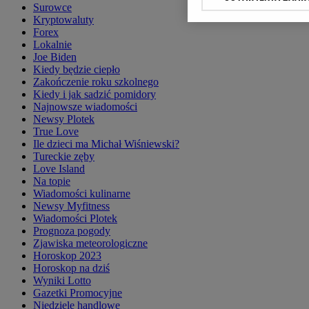
Klikając „Akceptuję” wyr
Surowce
Zaufanych Partnerów i 
Kryptowaluty
Forex
preferencje dotyczące p
Lokalnie
danych poprzez odnośni
Joe Biden
Zaawansowanych”. Zmian
Kiedy będzie ciepło
Zakończenie roku szkolnego
My, nasi Zaufani Partn
Kiedy i jak sadzić pomidory
Najnowsze wiadomości
Użycie dokładnych danyc
Newsy Plotek
Przechowywanie informac
True Love
treści, badnie odbiorców
Ile dzieci ma Michał Wiśniewski?
Tureckie zęby
Love Island
Na topie
Wiadomości kulinarne
Newsy Myfitness
Wiadomości Plotek
Prognoza pogody
Zjawiska meteorologiczne
Horoskop 2023
Horoskop na dziś
Wyniki Lotto
Gazetki Promocyjne
Niedziele handlowe