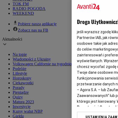
TOK FM
RADIO POGODA
WEEKEND
Droga Użytkownicz
Pobierz naszą aplikację
Zobacz nas na FB
jeśli wyrazisz zgodę klik
Partnerów IAB, jak równ
Aktualności
osobowe takie jak adresy
do celów marketingowyc
Na topie
zainteresowań i preferen
Wiadomości z Ukrainy
wyświetlanych. Wyrażeni
Volkswagen Californie na tygodniowe jazdy próbne
chcesz wycofać zgodę u
Podróże
Twoje dane osobowe mog
Lifestyle
Horoskopy
funkcjonowania serwisów
Ciekawostki
przetwarzanie danych ni
Porady
– Agora S.A. – lub Zau
Pieniądze
Zaawansowanych” lub pr
Quizy
którego jest kierowany
Matura 2023
Inwestycje
Prywatności Gazeta.pl
Kursy walut NBP
Giełda
USTAWIENIA ZAA