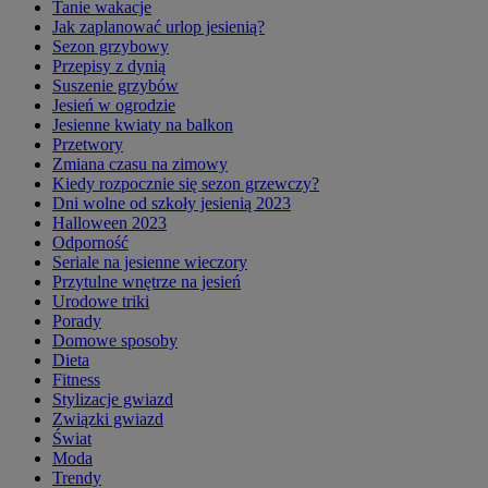
Tanie wakacje
Jak zaplanować urlop jesienią?
Sezon grzybowy
Przepisy z dynią
Suszenie grzybów
Jesień w ogrodzie
Jesienne kwiaty na balkon
Przetwory
Zmiana czasu na zimowy
Kiedy rozpocznie się sezon grzewczy?
Dni wolne od szkoły jesienią 2023
Halloween 2023
Odporność
Seriale na jesienne wieczory
Przytulne wnętrze na jesień
Urodowe triki
Porady
Domowe sposoby
Dieta
Fitness
Stylizacje gwiazd
Związki gwiazd
Świat
Moda
Trendy