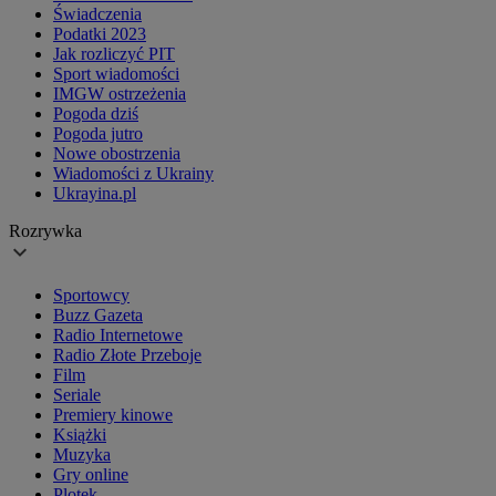
Świadczenia
Podatki 2023
Jak rozliczyć PIT
Sport wiadomości
IMGW ostrzeżenia
Pogoda dziś
Pogoda jutro
Nowe obostrzenia
Wiadomości z Ukrainy
Ukrayina.pl
Rozrywka
Sportowcy
Buzz Gazeta
Radio Internetowe
Radio Złote Przeboje
Film
Seriale
Premiery kinowe
Książki
Muzyka
Gry online
Plotek