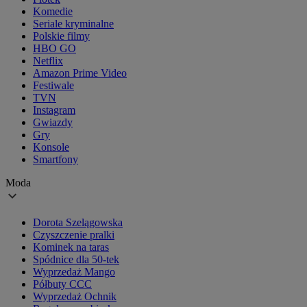
Komedie
Seriale kryminalne
Polskie filmy
HBO GO
Netflix
Amazon Prime Video
Festiwale
TVN
Instagram
Gwiazdy
Gry
Konsole
Smartfony
Moda
Dorota Szelągowska
Czyszczenie pralki
Kominek na taras
Spódnice dla 50-tek
Wyprzedaż Mango
Półbuty CCC
Wyprzedaż Ochnik