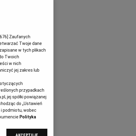
676
] Zaufanych
przetwarzać Twoje dane
 zapisane w tych plikach
do Twoich
reści w nich
iczyć jej zakres lub
dotyczących
kreślonych przypadkach
l, jej spółki powiązanej
echodząc do „Ustawień
 i podmiotu, wobec
dokumencie
Polityka
AKCEPTUJĘ