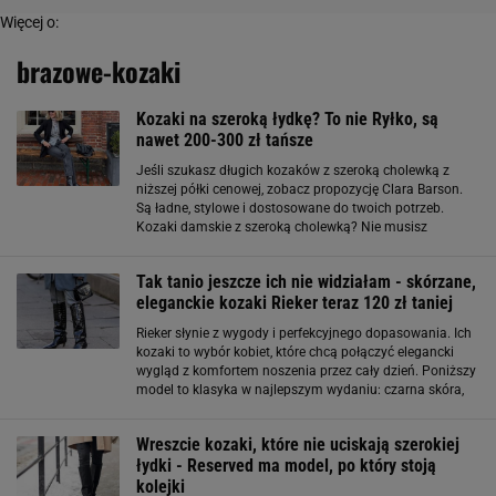
Więcej o:
brazowe-kozaki
Kozaki na szeroką łydkę? To nie Ryłko, są
nawet 200-300 zł tańsze
Jeśli szukasz długich kozaków z szeroką cholewką z
niższej półki cenowej, zobacz propozycję Clara Barson.
Są ładne, stylowe i dostosowane do twoich potrzeb.
Kozaki damskie z szeroką cholewką? Nie musisz
wydawać fortuny Na stronie eobuwie.pl możemy znaleźć
piękne, eleganckie długie czarne kozaki
Tak tanio jeszcze ich nie widziałam - skórzane,
eleganckie kozaki Rieker teraz 120 zł taniej
Rieker słynie z wygody i perfekcyjnego dopasowania. Ich
kozaki to wybór kobiet, które chcą połączyć elegancki
wygląd z komfortem noszenia przez cały dzień. Poniższy
model to klasyka w najlepszym wydaniu: czarna skóra,
smukły krój i stabilny obcas, który pięknie wydłuża
nogi. Teraz kupisz go w
Wreszcie kozaki, które nie uciskają szerokiej
łydki - Reserved ma model, po który stoją
kolejki