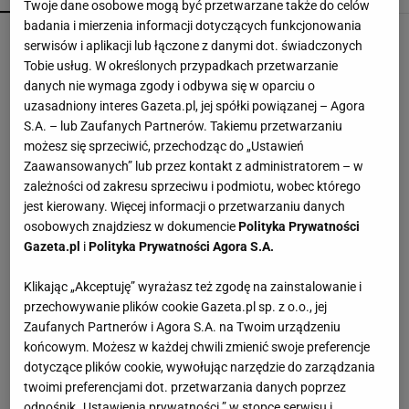
Twoje dane osobowe mogą być przetwarzane także do celów
badania i mierzenia informacji dotyczących funkcjonowania
Czółenka Lasocki aż 40% taniej. Kupisz je za
serwisów i aplikacji lub łączone z danymi dot. świadczonych
niewiele ponad 100 zł
Tobie usług. W określonych przypadkach przetwarzanie
danych nie wymaga zgody i odbywa się w oparciu o
uzasadniony interes Gazeta.pl, jej spółki powiązanej – Agora
Perfumy Armani aż 44% taniej. Ten luksusowy
S.A. – lub Zaufanych Partnerów. Takiemu przetwarzaniu
zapach zostawia wyraźny ogon
możesz się sprzeciwić, przechodząc do „Ustawień
Zaawansowanych” lub przez kontakt z administratorem – w
zależności od zakresu sprzeciwu i podmiotu, wobec którego
Dlaczego rezygnujemy z gotowania?
jest kierowany. Więcej informacji o przetwarzaniu danych
MATERIAŁ PROMOCYJNY
osobowych znajdziesz w dokumencie
Polityka Prywatności
Gazeta.pl
i
Polityka Prywatności Agora S.A.
Sandały Keen to synonim wakacyjnego komfortu
Klikając „Akceptuję” wyrażasz też zgodę na zainstalowanie i
- teraz tańsze o niemal 100 zł
przechowywanie plików cookie Gazeta.pl sp. z o.o., jej
Zaufanych Partnerów i Agora S.A. na Twoim urządzeniu
końcowym. Możesz w każdej chwili zmienić swoje preferencje
Reserved wyprzedaje letnie sukienki -70%. Ceny
zaczynają się od 39 zł
dotyczące plików cookie, wywołując narzędzie do zarządzania
twoimi preferencjami dot. przetwarzania danych poprzez
odnośnik „Ustawienia prywatności ” w stopce serwisu i