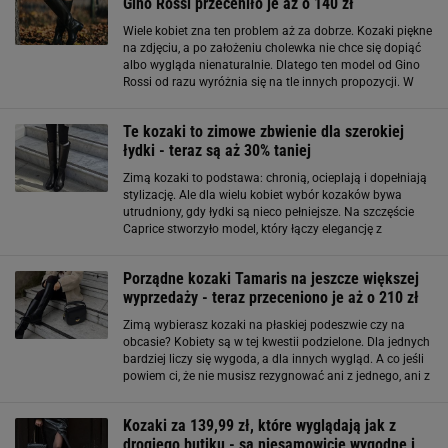
Gino Rossi przeceniło je aż o 140 zł
Wiele kobiet zna ten problem aż za dobrze. Kozaki piękne
na zdjęciu, a po założeniu cholewka nie chce się dopiąć
albo wygląda nienaturalnie. Dlatego ten model od Gino
Rossi od razu wyróżnia się na tle innych propozycji. W
dodatku znajdziesz go na promocji. Kozaki na szeroką
łydkę
Te kozaki to zimowe zbwienie dla szerokiej
łydki - teraz są aż 30% taniej
Zimą kozaki to podstawa: chronią, ocieplają i dopełniają
stylizację. Ale dla wielu kobiet wybór kozaków bywa
utrudniony, gdy łydki są nieco pełniejsze. Na szczęście
Caprice stworzyło model, który łączy elegancję z
praktycznością! Szeroka łydka to już nie problem. Te buty
doskonale zadbają o
Porządne kozaki Tamaris na jeszcze większej
wyprzedaży - teraz przeceniono je aż o 210 zł
Zimą wybierasz kozaki na płaskiej podeszwie czy na
obcasie? Kobiety są w tej kwestii podzielone. Dla jednych
bardziej liczy się wygoda, a dla innych wygląd. A co jeśli
powiem ci, że nie musisz rezygnować ani z jednego, ani z
drugiego? Koniecznie zerknij na te boskie kozaki Tamaris
z wyprzedaży
Kozaki za 139,99 zł, które wyglądają jak z
drogiego butiku - są niesamowicie wygodne i