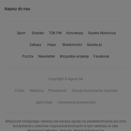
Napisz do nas
Sport
Dziecko
TOK FM
Horoskopy
Gazeta Wyborcza
Zakupy
Haps
Wiadomości
Gazeta.pl
Poczta
Newsletter
Wszystkie artykuły
Facebook
Copyright © Agora SA
O Nas
Reklama
Prywatność
Zasady korzystania z portalu
Zgłoś błąd
Ustawienia prywatności
Właściciel niniejszego serwisu nie wyraża zgody na zwielokrotnianie ani inne
korzystanie z utworów rozpowszechnionych w tym serwisie, w celu
eksploracji tekstów i danych. Więcej informacji w