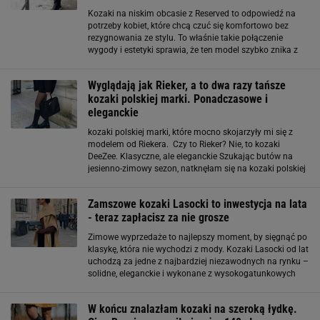
Kozaki na niskim obcasie z Reserved to odpowiedź na
potrzeby kobiet, które chcą czuć się komfortowo bez
rezygnowania ze stylu. To właśnie takie połączenie
wygody i estetyki sprawia, że ten model szybko znika z
półek. Koniec z uciskiem i niewygodą! Tych butów
potrzebuje każda kobieta mierząca
Wyglądają jak Rieker, a to dwa razy tańsze
kozaki polskiej marki. Ponadczasowe i
eleganckie
kozaki polskiej marki, które mocno skojarzyły mi się z
modelem od Riekera. Czy to Rieker? Nie, to kozaki
DeeZee. Klasyczne, ale eleganckie Szukając butów na
jesienno-zimowy sezon, natknęłam się na kozaki polskiej
marki DeeZee. Mocno skojarzyły mi się one z modelem
niemieckiego producenta Rieker
Zamszowe kozaki Lasocki to inwestycja na lata
- teraz zapłacisz za nie grosze
Zimowe wyprzedaże to najlepszy moment, by sięgnąć po
klasykę, która nie wychodzi z mody. Kozaki Lasocki od lat
uchodzą za jedne z najbardziej niezawodnych na rynku –
solidne, eleganckie i wykonane z wysokogatunkowych
materiałów. W tym sezonie znalazłam model, który
wyróżnia się idealnym połączeniem
W końcu znalazłam kozaki na szeroką łydkę.