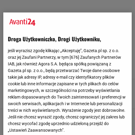
Droga Użytkowniczko, Drogi Użytkowniku,
BRAZOWE-KOZAKI
jeśli wyrazisz zgodę klikając „Akceptuję”, Gazeta.pl sp. z o.o.
Brązowe kowbojki znów rządzą trendami - te
oraz jej Zaufani Partnerzy, w tym [
676
] Zaufanych Partnerów
skórzane znalazłam w B2B taniej niż myślisz
IAB, jak również Agora S.A. będąca spółką powiązaną z
30 PAŹDZIERNIKA 2025, 11:00
Magdalena Pastwa,
Gazeta.pl sp. z o.o., będą przetwarzać Twoje dane osobowe
takie jak adresy IP, adresy e-mail czy identyfikatory plików
cookie lub inne informacje zapisane w tych plikach do celów
50-tko, te kozaczki na szeroką łydkę będą
marketingowych, w szczególności na potrzeby wyświetlania
wybawieniem na zimę - w końcu są na promocji
reklam dopasowanych do Twoich zainteresowań i preferencji w
16 PAŹDZIERNIKA 2025, 15:00
Magdalena Pastwa,
swoich serwisach, aplikacjach i w Internecie lub personalizacji
treści w nich wyświetlanych. Wyrażenie zgody jest dobrowolne.
Jeśli nie chcesz wyrazić zgody, chcesz ograniczyć jej zakres lub
chcesz wycofać zgodę uprzednio udzieloną przejdź do
„Ustawień Zaawansowanych”.
POPULARNE
NAJNOWSZE