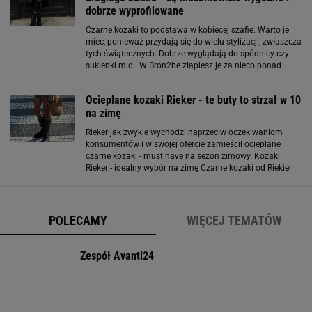
dobrze wyprofilowane
Czarne kozaki to podstawa w kobiecej szafie. Warto je
mieć, ponieważ przydają się do wielu stylizacji, zwłaszcza
tych świątecznych. Dobrze wyglądają do spódnicy czy
sukienki midi. W Bron2be złapiesz je za nieco ponad
stówkę, a wyglądają jak pierwsza klasa. Czarne kozaki na
każdą kieszeń
Ocieplane kozaki Rieker - te buty to strzał w 10
na zimę
Rieker jak zwykle wychodzi naprzeciw oczekiwaniom
konsumentów i w swojej ofercie zamieścił ocieplane
czarne kozaki - must have na sezon zimowy. Kozaki
Rieker - idealny wybór na zimę Czarne kozaki od Riekier
na eobuwie.pl teraz kupimy z 30% promocją. Zapłacimy
za nie jedyni 299,99 zł. To świetna
POLECAMY
WIĘCEJ TEMATÓW
Zespół Avanti24