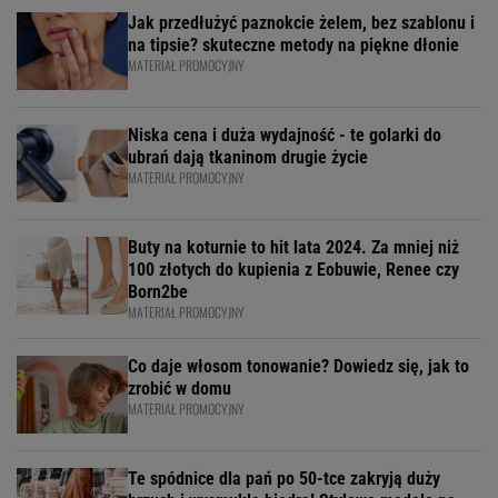
Jak przedłużyć paznokcie żelem, bez szablonu i
na tipsie? skuteczne metody na piękne dłonie
MATERIAŁ PROMOCYJNY
Niska cena i duża wydajność - te golarki do
ubrań dają tkaninom drugie życie
MATERIAŁ PROMOCYJNY
Buty na koturnie to hit lata 2024. Za mniej niż
100 złotych do kupienia z Eobuwie, Renee czy
Born2be
MATERIAŁ PROMOCYJNY
Co daje włosom tonowanie? Dowiedz się, jak to
zrobić w domu
MATERIAŁ PROMOCYJNY
Te spódnice dla pań po 50-tce zakryją duży