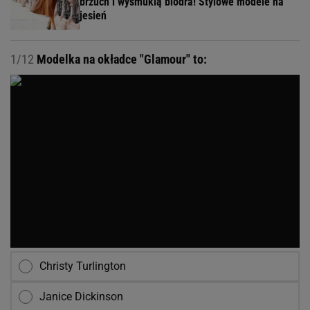
brzuch i wysmuklą biodra! Stylowe modele na
jesień
1/12
Modelka na okładce "Glamour" to:
Christy Turlington
Janice Dickinson