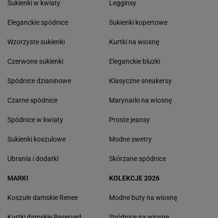
Sukienki w kwiaty
Legginsy
Eleganckie spódnice
Sukienki kopertowe
Wzorzyste sukienki
Kurtki na wiosnę
Czerwone sukienki
Eleganckie bluzki
Spódnice dzianinowe
Klasyczne sneakersy
Czarne spódnice
Marynarki na wiosnę
Spódnice w kwiaty
Proste jeansy
Sukienki koszulowe
Modne swetry
Ubrania i dodatki
Skórzane spódnice
MARKI
KOLEKCJE 2026
Koszule damskie Renee
Modne buty na wiosnę
Kurtki damskie Reserved
Spódnice na wiosnę