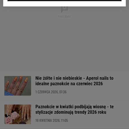
Nie żółte i nie niebieskie - Aperol nails to
idealne paznokcie na czerwiec 2026
1 CZERWCA 2026, 07:36
Paznokcie w kwiatki podbijają wiosnę - te
stylizacje zdominują trendy 2026 roku
16 KWIETNIA 2026, 11:05