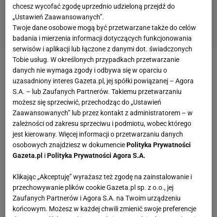
chcesz wycofać zgodę uprzednio udzieloną przejdź do
„Ustawień Zaawansowanych”.
Twoje dane osobowe mogą być przetwarzane także do celów
badania i mierzenia informacji dotyczących funkcjonowania
serwisów i aplikacji lub łączone z danymi dot. świadczonych
Tobie usług. W określonych przypadkach przetwarzanie
Katarzyna Olejarczyk
danych nie wymaga zgody i odbywa się w oparciu o
uzasadniony interes Gazeta.pl, jej spółki powiązanej – Agora
S.A. – lub Zaufanych Partnerów. Takiemu przetwarzaniu
możesz się sprzeciwić, przechodząc do „Ustawień
Z portalem Gazeta.pl związana od grudnia 2023
Zaawansowanych” lub przez kontakt z administratorem – w
roku. Tworzy głównie treści modowe i urodowe.
zależności od zakresu sprzeciwu i podmiotu, wobec którego
jest kierowany. Więcej informacji o przetwarzaniu danych
Pisze o najnowszych trendach, świetnych
osobowych znajdziesz w dokumencie
Polityka Prywatności
promocjach i perełkach ze świata mody, które
Gazeta.pl
i
Polityka Prywatności Agora S.A.
zmieniają garderoby na lepsze.
Klikając „Akceptuję” wyrażasz też zgodę na zainstalowanie i
Absolwentka Uniwersytetu Jagiellońskiego i
przechowywanie plików cookie Gazeta.pl sp. z o.o., jej
studentka Uniwersytetu Wrocławskiego. Z portalem
Zaufanych Partnerów i Agora S.A. na Twoim urządzeniu
końcowym. Możesz w każdej chwili zmienić swoje preferencje
Gazeta.pl związana od grudnia 2023 roku. Prywatnie