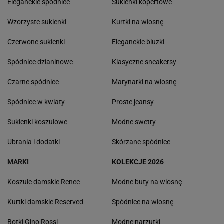
Eleganckie spódnice
Sukienki kopertowe
Wzorzyste sukienki
Kurtki na wiosnę
Czerwone sukienki
Eleganckie bluzki
Spódnice dzianinowe
Klasyczne sneakersy
Czarne spódnice
Marynarki na wiosnę
Spódnice w kwiaty
Proste jeansy
Sukienki koszulowe
Modne swetry
Ubrania i dodatki
Skórzane spódnice
MARKI
KOLEKCJE 2026
Koszule damskie Renee
Modne buty na wiosnę
Kurtki damskie Reserved
Spódnice na wiosnę
Botki Gino Rossi
Modne narzutki