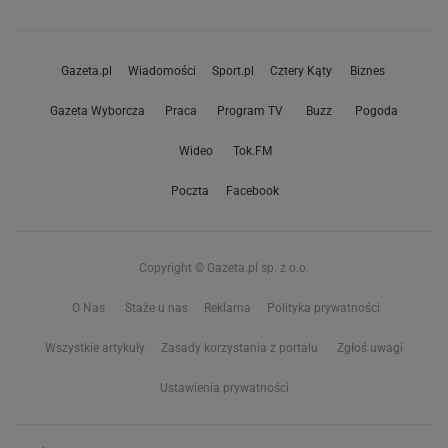
Gazeta.pl
Wiadomości
Sport.pl
Cztery Kąty
Biznes
Gazeta Wyborcza
Praca
Program TV
Buzz
Pogoda
Wideo
Tok.FM
Poczta
Facebook
Copyright © Gazeta.pl sp. z o.o.
O Nas
Staże u nas
Reklama
Polityka prywatności
Wszystkie artykuły
Zasady korzystania z portalu
Zgłoś uwagi
Ustawienia prywatności