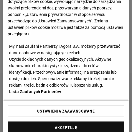
dotyczące plików cookie, wywołując narzędzie do zarządzania
jest miłośniczką literatury XX wieku, pięknych
twoimi preferencjami dot. przetwarzania danych poprzez
szlaków górskich oraz podróży w miejsca, które
odnośnik „Ustawienia prywatności ” w stopce serwisu i
przechodząc do „Ustawień Zaawansowanych”. Zmiana
trudno znaleźć na mapie.
ustawień plików cookie możliwa jest także za pomocą ustawień
przeglądarki.
WSZYSTKIE ARTYKUŁY
My, nasi Zaufani Partnerzy i Agora S.A. możemy przetwarzać
Masełkowe paznokcie znowu na szczycie
dane osobowe w następujących celach:
trendów - jak nosimy ten kolor w 2026 roku?
Użycie dokładnych danych geolokalizacyjnych. Aktywne
12 CZERWCA 2026, 06:17
skanowanie charakterystyki urządzenia do celów
identyfikacji. Przechowywanie informacji na urządzeniu lub
dostęp do nich. Spersonalizowane reklamy i treści, pomiar
reklam i treści, badnie odbiorców i ulepszanie usług.
Lista Zaufanych Partnerów
USTAWIENIA ZAAWANSOWANE
AKCEPTUJĘ