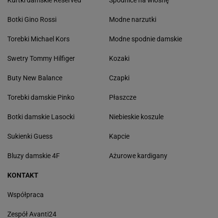
Kurtki damskie Reserved
Spódnice na wiosnę
Botki Gino Rossi
Modne narzutki
Torebki Michael Kors
Modne spodnie damskie
Swetry Tommy Hilfiger
Kozaki
Buty New Balance
Czapki
Torebki damskie Pinko
Płaszcze
Botki damskie Lasocki
Niebieskie koszule
Sukienki Guess
Kapcie
Bluzy damskie 4F
Ażurowe kardigany
KONTAKT
Współpraca
Zespół Avanti24