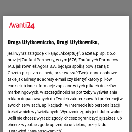
Droga Użytkowniczko, Drogi Użytkowniku,
Natalia Piwek
jeśli wyrazisz zgodę klikając „Akceptuję”, Gazeta.pl sp. z o.o.
oraz jej Zaufani Partnerzy, w tym [
676
] Zaufanych Partnerów
Zapalona miłośniczka paryskich witryn sklepowych i
IAB, jak również Agora S.A. będąca spółką powiązaną z
Gazeta.pl sp. z o.o., będą przetwarzać Twoje dane osobowe
starej szkoły perfumiarstwa. Inspirują ją ludzie i
takie jak adresy IP, adresy e-mail czy identyfikatory plików
dlatego pisze dla ludzi. Jej teksty to modowe
cookie lub inne informacje zapisane w tych plikach do celów
obserwacje i urodowe polecajki.
marketingowych, w szczególności na potrzeby wyświetlania
reklam dopasowanych do Twoich zainteresowań i preferencji w
Bacznie obserwuje świat trendów, by czytelnicy
swoich serwisach, aplikacjach i w Internecie lub personalizacji
pierwsi wiedzieli, co w trawie piszczy.
treści w nich wyświetlanych. Wyrażenie zgody jest dobrowolne.
Jeśli nie chcesz wyrazić zgody, chcesz ograniczyć jej zakres lub
chcesz wycofać zgodę uprzednio udzieloną przejdź do
WSZYSTKIE ARTYKUŁY
„Ustawień Zaawansowanych”.