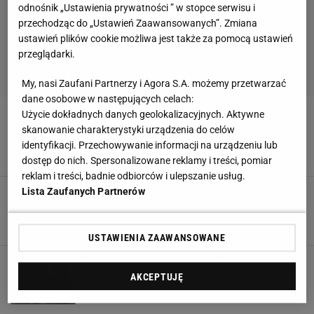
odnośnik „Ustawienia prywatności ” w stopce serwisu i
przechodząc do „Ustawień Zaawansowanych”. Zmiana
ustawień plików cookie możliwa jest także za pomocą ustawień
przeglądarki.
My, nasi Zaufani Partnerzy i Agora S.A. możemy przetwarzać
dane osobowe w następujących celach:
Uwaga, hit! Sukienki na sylwestra 2025:
Użycie dokładnych danych geolokalizacyjnych. Aktywne
luksusowe kreacje w przyjaznym dla portfela
skanowanie charakterystyki urządzenia do celów
wydaniu
identyfikacji. Przechowywanie informacji na urządzeniu lub
22 GRUDNIA 2025, 18:00
dostęp do nich. Spersonalizowane reklamy i treści, pomiar
reklam i treści, badnie odbiorców i ulepszanie usług.
Lista Zaufanych Partnerów
Wyprzedaże ruszyły. Ikoniczne modele Adidas
w cenach, które rzadko się zdarzają
22 GRUDNIA 2025, 15:44
USTAWIENIA ZAAWANSOWANE
Zamień sukienkę na garnitur. Trendy na święta
2025
AKCEPTUJĘ
22 GRUDNIA 2025, 14:20