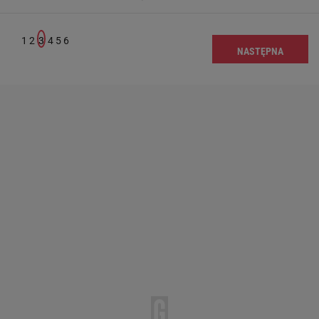
1
2
3
4
5
6
NASTĘPNA