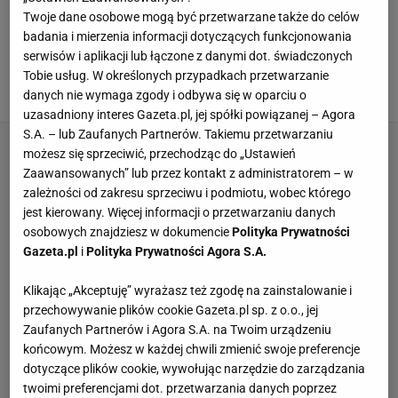
Twoje dane osobowe mogą być przetwarzane także do celów
Efekt odmłodzenia po tygodniu stosowania? To
badania i mierzenia informacji dotyczących funkcjonowania
naprawdę możliwe. Sprawdź nowoczesną
serwisów i aplikacji lub łączone z danymi dot. świadczonych
terapię mikroigiełkami bez wychodzenia z
domu
Tobie usług. W określonych przypadkach przetwarzanie
danych nie wymaga zgody i odbywa się w oparciu o
23 GRUDNIA 2025, 10:00
uzasadniony interes Gazeta.pl, jej spółki powiązanej – Agora
S.A. – lub Zaufanych Partnerów. Takiemu przetwarzaniu
możesz się sprzeciwić, przechodząc do „Ustawień
Zaawansowanych” lub przez kontakt z administratorem – w
zależności od zakresu sprzeciwu i podmiotu, wobec którego
jest kierowany. Więcej informacji o przetwarzaniu danych
osobowych znajdziesz w dokumencie
Polityka Prywatności
Gazeta.pl
i
Polityka Prywatności Agora S.A.
Klikając „Akceptuję” wyrażasz też zgodę na zainstalowanie i
przechowywanie plików cookie Gazeta.pl sp. z o.o., jej
Zaufanych Partnerów i Agora S.A. na Twoim urządzeniu
końcowym. Możesz w każdej chwili zmienić swoje preferencje
dotyczące plików cookie, wywołując narzędzie do zarządzania
twoimi preferencjami dot. przetwarzania danych poprzez