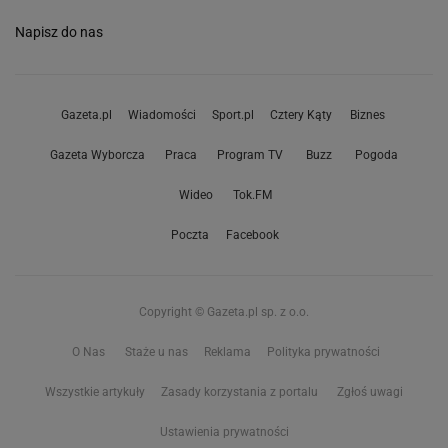
Napisz do nas
Gazeta.pl
Wiadomości
Sport.pl
Cztery Kąty
Biznes
Gazeta Wyborcza
Praca
Program TV
Buzz
Pogoda
Wideo
Tok.FM
Poczta
Facebook
Copyright © Gazeta.pl sp. z o.o.
O Nas
Staże u nas
Reklama
Polityka prywatności
Wszystkie artykuły
Zasady korzystania z portalu
Zgłoś uwagi
Ustawienia prywatności