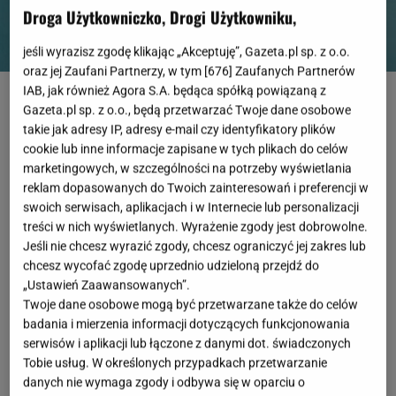
Droga Użytkowniczko, Drogi Użytkowniku,
jeśli wyrazisz zgodę klikając „Akceptuję”, Gazeta.pl sp. z o.o.
oraz jej Zaufani Partnerzy, w tym [
676
] Zaufanych Partnerów
Shutterstock
IAB, jak również Agora S.A. będąca spółką powiązaną z
Gazeta.pl sp. z o.o., będą przetwarzać Twoje dane osobowe
OTWÓRZ GALERIĘ
(3)
takie jak adresy IP, adresy e-mail czy identyfikatory plików
cookie lub inne informacje zapisane w tych plikach do celów
marketingowych, w szczególności na potrzeby wyświetlania
Kabaretki: od skandalu do ikony stylu
reklam dopasowanych do Twoich zainteresowań i preferencji w
swoich serwisach, aplikacjach i w Internecie lub personalizacji
Kabaretki mają w sobie coś więcej niż tylko modowy
treści w nich wyświetlanych. Wyrażenie zgody jest dobrowolne.
charakter. Od dekad są symbolem zmysłowości,
Jeśli nie chcesz wyrazić zgody, chcesz ograniczyć jej zakres lub
chcesz wycofać zgodę uprzednio udzieloną przejdź do
odwagi i kobiecej niezależności. Ich historia sięga lat
„Ustawień Zaawansowanych”.
20. XX wieku, kiedy świat mody przechodził
Twoje dane osobowe mogą być przetwarzane także do celów
prawdziwą rewolucję. To właśnie wtedy
kobiety
badania i mierzenia informacji dotyczących funkcjonowania
serwisów i aplikacji lub łączone z danymi dot. świadczonych
zaczęły odrzucać gorsety, skracać sukienki i coraz
Tobie usług. W określonych przypadkach przetwarzanie
śmielej sięgać po elementy garderoby, które
danych nie wymaga zgody i odbywa się w oparciu o