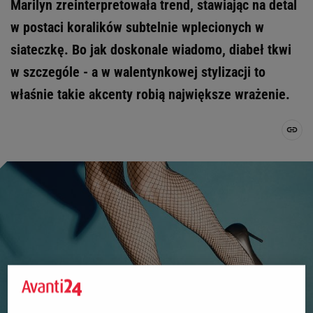
Marilyn zreinterpretowała trend, stawiając na detal
w postaci koralików subtelnie wplecionych w
siateczkę. Bo jak doskonale wiadomo, diabeł tkwi
w szczególe - a w walentynkowej stylizacji to
właśnie takie akcenty robią największe wrażenie.