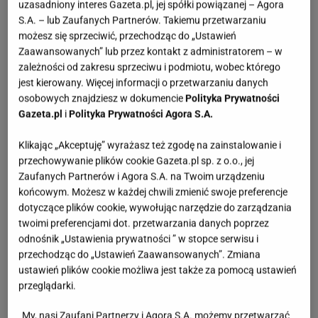
wcześniej uchodziły za zbyt odważne. Kabaretki
uzasadniony interes Gazeta.pl, jej spółki powiązanej – Agora
pojawiały się w kabaretach, na scenach burleski, ale
S.A. – lub Zaufanych Partnerów. Takiemu przetwarzaniu
możesz się sprzeciwić, przechodząc do „Ustawień
też w stylizacjach, które miały podkreślać
Zaawansowanych” lub przez kontakt z administratorem – w
nowoczesność i wyzwolenie. Z czasem przeniknęły
zależności od zakresu sprzeciwu i podmiotu, wobec którego
do świata kina, gdzie nosiły je ekranowe diwy,
jest kierowany. Więcej informacji o przetwarzaniu danych
osobowych znajdziesz w dokumencie
Polityka Prywatności
utrwalając ich status jako dodatku pełnego glamour.
Gazeta.pl
i
Polityka Prywatności Agora S.A.
Stały się elementem garderoby kojarzonym z
tajemnicą, elegancją i odrobiną prowokacji.
Klikając „Akceptuję” wyrażasz też zgodę na zainstalowanie i
przechowywanie plików cookie Gazeta.pl sp. z o.o., jej
Zaufanych Partnerów i Agora S.A. na Twoim urządzeniu
końcowym. Możesz w każdej chwili zmienić swoje preferencje
dotyczące plików cookie, wywołując narzędzie do zarządzania
twoimi preferencjami dot. przetwarzania danych poprzez
odnośnik „Ustawienia prywatności ” w stopce serwisu i
przechodząc do „Ustawień Zaawansowanych”. Zmiana
ustawień plików cookie możliwa jest także za pomocą ustawień
przeglądarki.
My, nasi Zaufani Partnerzy i Agora S.A. możemy przetwarzać