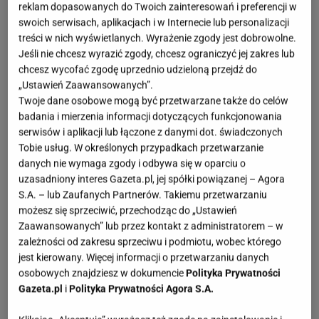
reklam dopasowanych do Twoich zainteresowań i preferencji w
swoich serwisach, aplikacjach i w Internecie lub personalizacji
treści w nich wyświetlanych. Wyrażenie zgody jest dobrowolne.
Jeśli nie chcesz wyrazić zgody, chcesz ograniczyć jej zakres lub
chcesz wycofać zgodę uprzednio udzieloną przejdź do
„Ustawień Zaawansowanych”.
Twoje dane osobowe mogą być przetwarzane także do celów
badania i mierzenia informacji dotyczących funkcjonowania
serwisów i aplikacji lub łączone z danymi dot. świadczonych
Tobie usług. W określonych przypadkach przetwarzanie
danych nie wymaga zgody i odbywa się w oparciu o
uzasadniony interes Gazeta.pl, jej spółki powiązanej – Agora
S.A. – lub Zaufanych Partnerów. Takiemu przetwarzaniu
możesz się sprzeciwić, przechodząc do „Ustawień
Zaawansowanych” lub przez kontakt z administratorem – w
zależności od zakresu sprzeciwu i podmiotu, wobec którego
jest kierowany. Więcej informacji o przetwarzaniu danych
osobowych znajdziesz w dokumencie
Polityka Prywatności
Gazeta.pl
i
Polityka Prywatności Agora S.A.