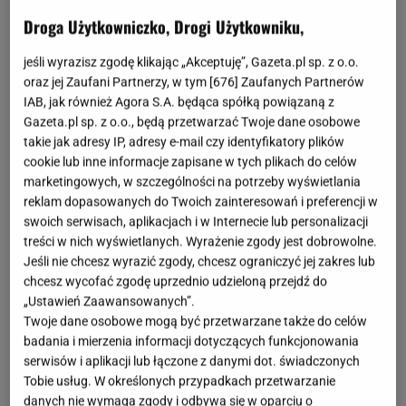
Droga Użytkowniczko, Drogi Użytkowniku,
jeśli wyrazisz zgodę klikając „Akceptuję”, Gazeta.pl sp. z o.o.
oraz jej Zaufani Partnerzy, w tym [
676
] Zaufanych Partnerów
IAB, jak również Agora S.A. będąca spółką powiązaną z
Gazeta.pl sp. z o.o., będą przetwarzać Twoje dane osobowe
takie jak adresy IP, adresy e-mail czy identyfikatory plików
cookie lub inne informacje zapisane w tych plikach do celów
marketingowych, w szczególności na potrzeby wyświetlania
reklam dopasowanych do Twoich zainteresowań i preferencji w
swoich serwisach, aplikacjach i w Internecie lub personalizacji
treści w nich wyświetlanych. Wyrażenie zgody jest dobrowolne.
Jeśli nie chcesz wyrazić zgody, chcesz ograniczyć jej zakres lub
chcesz wycofać zgodę uprzednio udzieloną przejdź do
„Ustawień Zaawansowanych”.
Twoje dane osobowe mogą być przetwarzane także do celów
badania i mierzenia informacji dotyczących funkcjonowania
serwisów i aplikacji lub łączone z danymi dot. świadczonych
Tobie usług. W określonych przypadkach przetwarzanie
danych nie wymaga zgody i odbywa się w oparciu o