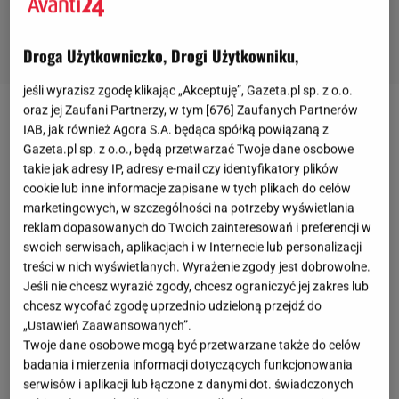
Droga Użytkowniczko, Drogi Użytkowniku,
jeśli wyrazisz zgodę klikając „Akceptuję”, Gazeta.pl sp. z o.o.
oraz jej Zaufani Partnerzy, w tym [
676
] Zaufanych Partnerów
IAB, jak również Agora S.A. będąca spółką powiązaną z
Gazeta.pl sp. z o.o., będą przetwarzać Twoje dane osobowe
takie jak adresy IP, adresy e-mail czy identyfikatory plików
cookie lub inne informacje zapisane w tych plikach do celów
marketingowych, w szczególności na potrzeby wyświetlania
reklam dopasowanych do Twoich zainteresowań i preferencji w
swoich serwisach, aplikacjach i w Internecie lub personalizacji
treści w nich wyświetlanych. Wyrażenie zgody jest dobrowolne.
Jeśli nie chcesz wyrazić zgody, chcesz ograniczyć jej zakres lub
chcesz wycofać zgodę uprzednio udzieloną przejdź do
„Ustawień Zaawansowanych”.
Twoje dane osobowe mogą być przetwarzane także do celów
badania i mierzenia informacji dotyczących funkcjonowania
serwisów i aplikacji lub łączone z danymi dot. świadczonych