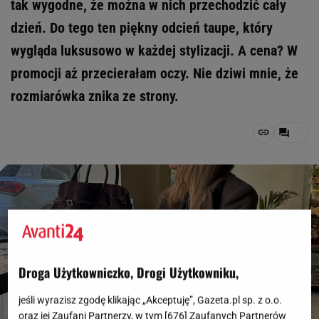
tak wygodne, że można w nich przechodzić cały
dzień. Do tego ten piękny odcień taupe, który
wygląda luksusowo w każdej stylizacji. A cena? W
promocji aż przecierałam oczy. Nie dziwi mnie, że
rozmiarówka znika ze strony.
Droga Użytkowniczko, Drogi Użytkowniku,
jeśli wyrazisz zgodę klikając „Akceptuję”, Gazeta.pl sp. z o.o.
oraz jej Zaufani Partnerzy, w tym [
676
] Zaufanych Partnerów