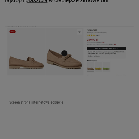
rajstop i
płaszcza
w cieplejsze zimowe dni.
Screen strona internetowa eobuwie