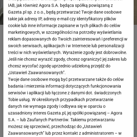
IAB, jak również Agora S.A. będąca spółką powiązaną z
Gazeta.pl sp. z o.o., będą przetwarzać Twoje dane osobowe
takie jak adresy IP, adresy e-mail czy identyfikatory plików
cookie lub inne informacje zapisane w tych plikach do celów
Fot. Instagram / @mialuckie
marketingowych, w szczególności na potrzeby wyświetlania
reklam dopasowanych do Twoich zainteresowań i preferencji w
OTWÓRZ GALERIĘ
(3)
swoich serwisach, aplikacjach i w Internecie lub personalizacji
treści w nich wyświetlanych. Wyrażenie zgody jest dobrowolne.
Mokasyny to klasyk, ale te od Tamaris mają w sobie
Jeśli nie chcesz wyrazić zgody, chcesz ograniczyć jej zakres lub
chcesz wycofać zgodę uprzednio udzieloną przejdź do
coś ekstra.
Skóra naturalna wygląda bardzo
„Ustawień Zaawansowanych”.
szlachetnie
, model jest lekki, wygodny i idealny na
Twoje dane osobowe mogą być przetwarzane także do celów
codzienne wyjścia. Dzięki technologii Touch It stopa
badania i mierzenia informacji dotyczących funkcjonowania
serwisów i aplikacji lub łączone z danymi dot. świadczonych
układa się komfortowo przez cały dzień, więc nie ma
Tobie usług. W określonych przypadkach przetwarzanie
mowy o obtarciach czy zmęczonych stopach.
danych nie wymaga zgody i odbywa się w oparciu o
Obniżka z 379,99 zł na 289,99 zł tylko dopełnia obraz
uzasadniony interes Gazeta.pl, jej spółki powiązanej – Agora
S.A. – lub Zaufanych Partnerów. Takiemu przetwarzaniu
ideału. Numery znikają ze strony w zawrotnym
możesz się sprzeciwić, przechodząc do „Ustawień
tempie i wcale mnie to nie dziwi.
Zaawansowanych” lub przez kontakt z administratorem – w