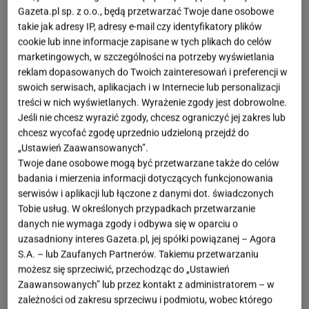
Gazeta.pl sp. z o.o., będą przetwarzać Twoje dane osobowe
Czy da się kupić spodnie pełne stylu w cenie, która
takie jak adresy IP, adresy e-mail czy identyfikatory plików
cookie lub inne informacje zapisane w tych plikach do celów
może dosłownie nas zszokować? Jak najbardziej, bo
marketingowych, w szczególności na potrzeby wyświetlania
spodnie w panterkę Sinsay są modne i kosztują tylko
reklam dopasowanych do Twoich zainteresowań i preferencji w
15,99 zł.
swoich serwisach, aplikacjach i w Internecie lub personalizacji
treści w nich wyświetlanych. Wyrażenie zgody jest dobrowolne.
Jakie zrobić efekt WOW? Spodnie w panterkę
Jeśli nie chcesz wyrazić zgody, chcesz ograniczyć jej zakres lub
chcesz wycofać zgodę uprzednio udzieloną przejdź do
Sinsay mają styl
„Ustawień Zaawansowanych”.
Twoje dane osobowe mogą być przetwarzane także do celów
Jesienią lubimy modne i stylowe
ubrania
. Jednak
badania i mierzenia informacji dotyczących funkcjonowania
serwisów i aplikacji lub łączone z danymi dot. świadczonych
cenimy sobie też miłe otulenie, które mogą dać nam
Tobie usług. W określonych przypadkach przetwarzanie
spodnie. Często wybieramy jeansy w różnych
danych nie wymaga zgody i odbywa się w oparciu o
fasonach.
Model wide leg cieszy się niesłabnącą
uzasadniony interes Gazeta.pl, jej spółki powiązanej – Agora
popularnością. Jednak nie tylko jeansy w tym
S.A. – lub Zaufanych Partnerów. Takiemu przetwarzaniu
możesz się sprzeciwić, przechodząc do „Ustawień
fasonie wciąż są w trendach
.
Zaawansowanych” lub przez kontakt z administratorem – w
zależności od zakresu sprzeciwu i podmiotu, wobec którego