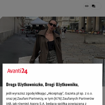
Droga Użytkowniczko, Drogi Użytkowniku,
Fot. Instagram/alina.kamy
jeśli wyrazisz zgodę klikając „Akceptuję”, Gazeta.pl sp. z o.o.
oraz jej Zaufani Partnerzy, w tym [
676
] Zaufanych Partnerów
OTWÓRZ GALERIĘ
(3)
IAB, jak również Agora S.A. będąca spółką powiązaną z