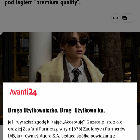
pod tagiem "premium quality".
Droga Użytkowniczko, Drogi Użytkowniku,
jeśli wyrazisz zgodę klikając „Akceptuję”, Gazeta.pl sp. z o.o.
oraz jej Zaufani Partnerzy, w tym [
676
] Zaufanych Partnerów
fot. IG @kr.larinaa
IAB, jak również Agora S.A. będąca spółką powiązaną z