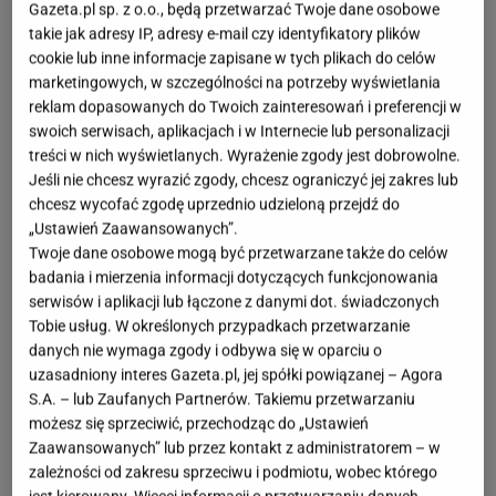
Gazeta.pl sp. z o.o., będą przetwarzać Twoje dane osobowe
OTWÓRZ GALERIĘ
(3)
takie jak adresy IP, adresy e-mail czy identyfikatory plików
cookie lub inne informacje zapisane w tych plikach do celów
W Reserved znajdziemy unikatową kurtkę
marketingowych, w szczególności na potrzeby wyświetlania
handmade ze znakomitym składem i pięknym
reklam dopasowanych do Twoich zainteresowań i preferencji w
swoich serwisach, aplikacjach i w Internecie lub personalizacji
fasonem. Wygląda jak perełka z luksusowego
treści w nich wyświetlanych. Wyrażenie zgody jest dobrowolne.
butiku, a kosztuje grosze.
Jeśli nie chcesz wyrazić zgody, chcesz ograniczyć jej zakres lub
chcesz wycofać zgodę uprzednio udzieloną przejdź do
„Ustawień Zaawansowanych”.
Twoje dane osobowe mogą być przetwarzane także do celów
badania i mierzenia informacji dotyczących funkcjonowania
serwisów i aplikacji lub łączone z danymi dot. świadczonych
Tobie usług. W określonych przypadkach przetwarzanie
danych nie wymaga zgody i odbywa się w oparciu o
uzasadniony interes Gazeta.pl, jej spółki powiązanej – Agora
S.A. – lub Zaufanych Partnerów. Takiemu przetwarzaniu
możesz się sprzeciwić, przechodząc do „Ustawień
Zaawansowanych” lub przez kontakt z administratorem – w
zależności od zakresu sprzeciwu i podmiotu, wobec którego