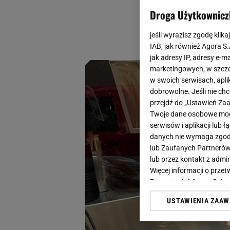
niedawno uchodził z
Droga Użytkownicz
Wiesz już, o czym
jeśli wyrazisz zgodę klika
pożądania.
IAB, jak również Agora S
jak adresy IP, adresy e-m
marketingowych, w szcze
w swoich serwisach, aplik
dobrowolne. Jeśli nie ch
przejdź do „Ustawień Z
Twoje dane osobowe mogą
serwisów i aplikacji lub
danych nie wymaga zgody 
lub Zaufanych Partnerów
lub przez kontakt z admi
Więcej informacji o prz
Prywatności Agora S.A.
USTAWIENIA ZAA
Klikając „Akceptuję” wyra
Zaufanych Partnerów i A
dotyczące plików cookie,