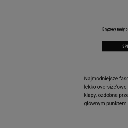
Najmodniejsze fas
lekko oversize’ow
klapy, ozdobne prze
głównym punktem st