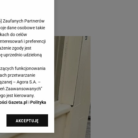
uksus na co dzień.
nną kurtkę w obiekt
6
] Zaufanych Partnerów
woje dane osobowe takie
likach do celów
teresowań i preferencji
ażenie zgody jest
dę uprzednio udzieloną
yczących funkcjonowania
kach przetwarzanie
ązanej – Agora S.A. –
awień Zaawansowanych”
go jest kierowany.
ości Gazeta.pl
i
Polityka
AKCEPTUJĘ
l sp. z o.o., jej
ić swoje preferencje
arzania danych poprzez