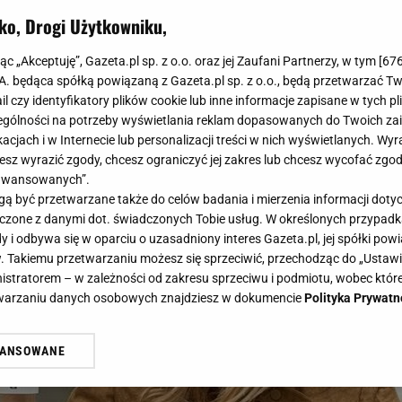
a stylizacyjny relikt, dziś projektanci traktują go jak l
ko, Drogi Użytkowniku,
 mowa? Podpowiem: to właśnie on zamienia zwykłą jesie
jąc „Akceptuję”, Gazeta.pl sp. z o.o. oraz jej Zaufani Partnerzy, w tym [
67
.A. będąca spółką powiązaną z Gazeta.pl sp. z o.o., będą przetwarzać T
ail czy identyfikatory plików cookie lub inne informacje zapisane w tych p
gólności na potrzeby wyświetlania reklam dopasowanych do Twoich zain
acjach i w Internecie lub personalizacji treści w nich wyświetlanych. Wyr
cesz wyrazić zgody, chcesz ograniczyć jej zakres lub chcesz wycofać zgo
aawansowanych”.
 być przetwarzane także do celów badania i mierzenia informacji dot
 łączone z danymi dot. świadczonych Tobie usług. W określonych przypad
i odbywa się w oparciu o uzasadniony interes Gazeta.pl, jej spółki powi
. Takiemu przetwarzaniu możesz się sprzeciwić, przechodząc do „Ust
nistratorem – w zależności od zakresu sprzeciwu i podmiotu, wobec które
etwarzaniu danych osobowych znajdziesz w dokumencie
Polityka Prywatn
WANSOWANE
żasz też zgodę na zainstalowanie i przechowywanie plików cookie Gazeta.p
gora S.A. na Twoim urządzeniu końcowym. Możesz w każdej chwili zmien
 wywołując narzędzie do zarządzania twoimi preferencjami dot. przetw