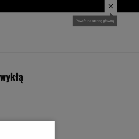
zwykłą
 materiał wraca w
po Mediolan. Jeszcze