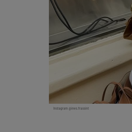
odnośnik „Ustawienia pr
plików cookie możliwa je
My, nasi Zaufani Partne
Użycie dokładnych danych
Przechowywanie informacji
badnie odbiorców i uleps
Instagram @ines.frassint