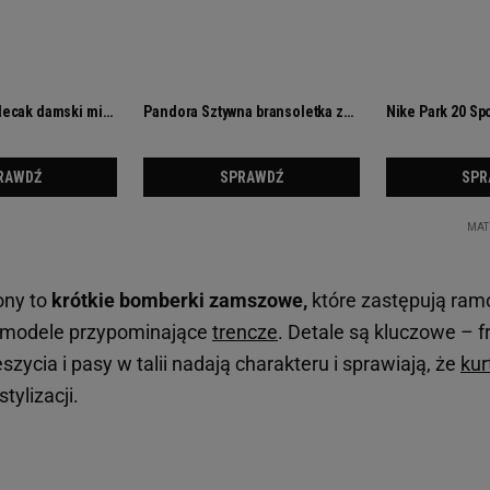
ony to
krótkie bomberki zamszowe,
które zastępują ramo
e modele przypominające
trencze
. Detale są kluczowe – f
szycia i pasy w talii nadają charakteru i sprawiają, że
kur
ylizacji.