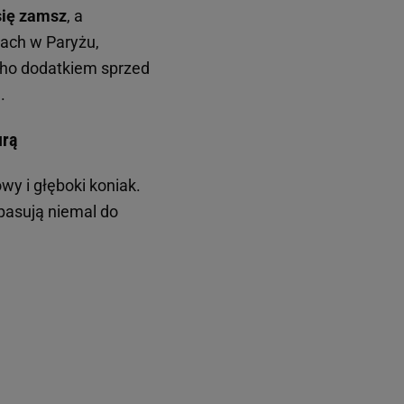
się zamsz
, a
gach w Paryżu,
boho dodatkiem sprzed
.
urą
wy i głęboki koniak.
 pasują niemal do