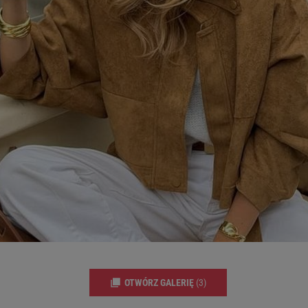
ywatności ” w stopce serwisu i przechodząc do „Ustawień Zaawansowan
st także za pomocą ustawień przeglądarki.
rzy i Agora S.A. możemy przetwarzać dane osobowe w następujących cel
 geolokalizacyjnych. Aktywne skanowanie charakterystyki urządzenia do
 na urządzeniu lub dostęp do nich. Spersonalizowane reklamy i treści, p
zanie usług.
Lista Zaufanych Partnerów
OTWÓRZ GALERIĘ
(3)