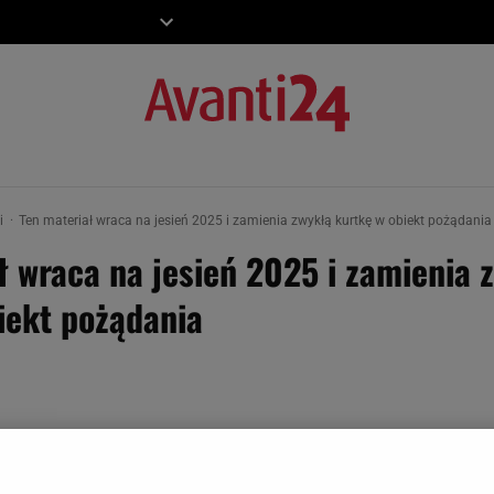
ZIECKO
MOTO
ki
Ten materiał wraca na jesień 2025 i zamienia zwykłą kurtkę w obiekt pożądania
ł wraca na jesień 2025 i zamienia 
iekt pożądania
ojarzy się z latami 70., zostało w muzeum mody. Jeden
 jesieni przejmuje ulice światowych stolic - od Paryża 