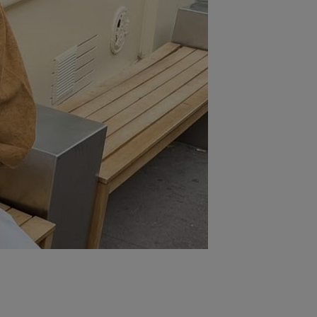
ych”. Zmiana ustawień
ach:
 celów identyfikacji.
omiar reklam i treści,