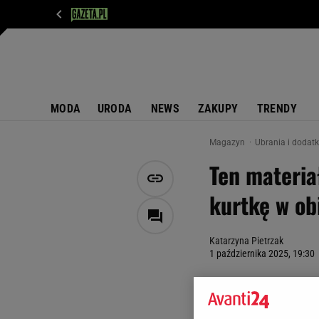
WIADOMOŚCI
NEXT
SPORT
PLOTEK
D
MODA
URODA
NEWS
ZAKUPY
TRENDY
Magazyn
Ubrania i dodat
Ten materia
kurtkę w ob
Katarzyna Pietrzak
1 października 2025, 19:30
Nie wszystko, co k
wielkim stylu i tej