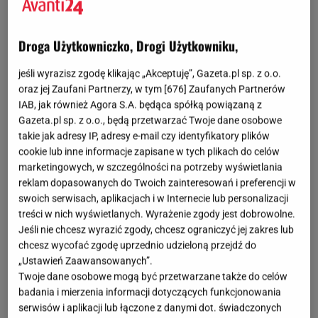
fot. Instagram @scsugar
OTWÓRZ GALERIĘ
(3)
Droga Użytkowniczko, Drogi Użytkowniku,
Jesień jest już za rogiem, a w twojej szafie nadal
jeśli wyrazisz zgodę klikając „Akceptuję”, Gazeta.pl sp. z o.o.
oraz jej Zaufani Partnerzy, w tym [
676
] Zaufanych Partnerów
brakuje idealnej
kurtki
? W tym sezonie nie
IAB, jak również Agora S.A. będąca spółką powiązaną z
obejdziesz się bez kultowego, pikowanego modelu,
Gazeta.pl sp. z o.o., będą przetwarzać Twoje dane osobowe
który nie tylko zadba o twój komfort, ale także
takie jak adresy IP, adresy e-mail czy identyfikatory plików
podkreśli każdą stylizację. Ja w poszukiwaniu ideału
cookie lub inne informacje zapisane w tych plikach do celów
marketingowych, w szczególności na potrzeby wyświetlania
wybrałam się do Orsay, gdzie wybrałam trzy
reklam dopasowanych do Twoich zainteresowań i preferencji w
najpiękniejsze modele.
swoich serwisach, aplikacjach i w Internecie lub personalizacji
treści w nich wyświetlanych. Wyrażenie zgody jest dobrowolne.
Jeśli nie chcesz wyrazić zgody, chcesz ograniczyć jej zakres lub
chcesz wycofać zgodę uprzednio udzieloną przejdź do
„Ustawień Zaawansowanych”.
Twoje dane osobowe mogą być przetwarzane także do celów
badania i mierzenia informacji dotyczących funkcjonowania
serwisów i aplikacji lub łączone z danymi dot. świadczonych