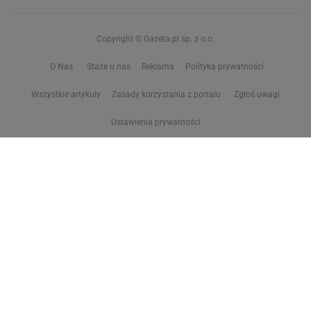
Copyright © Gazeta.pl sp. z o.o.
O Nas
Staże u nas
Reklama
Polityka prywatności
Wszystkie artykuły
Zasady korzystania z portalu
Zgłoś uwagi
Ustawienia prywatności
Właściciel niniejszego serwisu nie wyraża zgody na zwielokrotnianie ani inne
korzystanie z utworów rozpowszechnionych w tym serwisie, w celu
eksploracji tekstów i danych. Więcej informacji w
zastrzeżeniu dot. eksploracji tekstów i danych
Treści z
serwisów internetowych Grupy Wyborcza.pl
oraz serwisu tokfm.pl
prezentujemy w ramach komercyjnej współpracy z ich wydawcami:
Wyborcza sp. z o.o. oraz Grupą Radiową Agory sp. z o.o.
Wybrane treści z serwisu Sport.pl są dostępne po wykupieniu płatnej
subskrypcji