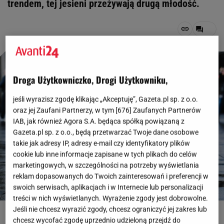
trendem, tej jesieni przeżywają drugą młodość.
Droga Użytkowniczko, Drogi Użytkowniku,
jeśli wyrazisz zgodę klikając „Akceptuję”, Gazeta.pl sp. z o.o.
oraz jej Zaufani Partnerzy, w tym [
676
] Zaufanych Partnerów
IAB, jak również Agora S.A. będąca spółką powiązaną z
Gazeta.pl sp. z o.o., będą przetwarzać Twoje dane osobowe
takie jak adresy IP, adresy e-mail czy identyfikatory plików
cookie lub inne informacje zapisane w tych plikach do celów
marketingowych, w szczególności na potrzeby wyświetlania
reklam dopasowanych do Twoich zainteresowań i preferencji w
swoich serwisach, aplikacjach i w Internecie lub personalizacji
treści w nich wyświetlanych. Wyrażenie zgody jest dobrowolne.
Jeśli nie chcesz wyrazić zgody, chcesz ograniczyć jej zakres lub
Creative Lab / Shutterstock
chcesz wycofać zgodę uprzednio udzieloną przejdź do