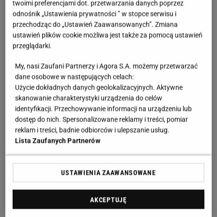
twoimi preferencjami dot. przetwarzania danych poprzez
Klucz do sukcesu jest prosty –
balans proporcji.
odnośnik „Ustawienia prywatności ” w stopce serwisu i
Jeśli góra jest rozbudowana, np. oversize’owy
przechodząc do „Ustawień Zaawansowanych”. Zmiana
sweter, marynarka lub płaszcz, dolna część w skinny
ustawień plików cookie możliwa jest także za pomocą ustawień
przeglądarki.
jeansach
daje harmonijną sylwetkę. Modne są też
połączenia kontrastowe: rurki w ciemnym denimu z
My, nasi Zaufani Partnerzy i Agora S.A. możemy przetwarzać
lekką, jasną koszulą lub
topem
, który wysuwa się
dane osobowe w następujących celach:
Użycie dokładnych danych geolokalizacyjnych. Aktywne
spod marynarki. Influencerki zestawiają je z
skanowanie charakterystyki urządzenia do celów
masywnymi sneakersami, klasycznymi szpilkami
identyfikacji. Przechowywanie informacji na urządzeniu lub
czy kowbojkami, pokazując, że
skinny nie są już
dostęp do nich. Spersonalizowane reklamy i treści, pomiar
reklam i treści, badnie odbiorców i ulepszanie usług.
reliktem
jednej estetyki, ale uniwersalnym
Lista Zaufanych Partnerów
narzędziem do tworzenia stylizacji w wielu stylach.
USTAWIENIA ZAAWANSOWANE
AKCEPTUJĘ