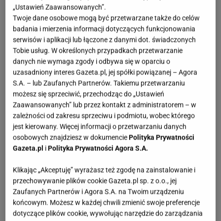
OTWÓRZ GALERIĘ
(3)
„Ustawień Zaawansowanych”.
Twoje dane osobowe mogą być przetwarzane także do celów
badania i mierzenia informacji dotyczących funkcjonowania
Przez ostatnie lata dominowały luźne fasony –
mom
serwisów i aplikacji lub łączone z danymi dot. świadczonych
jeans,
szerokie spodnie typu
wide leg
czy
cargo.
Tobie usług. W określonych przypadkach przetwarzanie
Skinny zostały zepchnięte na margines, a wiele osób
danych nie wymaga zgody i odbywa się w oparciu o
uzasadniony interes Gazeta.pl, jej spółki powiązanej – Agora
traktowało je jak modowe faux pas. Ale
moda
, jak
S.A. – lub Zaufanych Partnerów. Takiemu przetwarzaniu
zawsze, zatacza koło. W sezonie jesień 2025
możesz się sprzeciwić, przechodząc do „Ustawień
projektanci i influencerki pokazują, że skinny można
Zaawansowanych” lub przez kontakt z administratorem – w
zależności od zakresu sprzeciwu i podmiotu, wobec którego
nosić nowocześnie i stylowo. Pojawiają się w
jest kierowany. Więcej informacji o przetwarzaniu danych
zestawach inspirowanych latami 2000., ale
w
osobowych znajdziesz w dokumencie
Polityka Prywatności
zupełnie świeżej odsłonie
– z oversize’owymi
Gazeta.pl
i
Polityka Prywatności Agora S.A.
swetrami, długimi marynarkami czy masywnymi
Klikając „Akceptuję” wyrażasz też zgodę na zainstalowanie i
botkami, które kontrastują z obcisłym krojem.
przechowywanie plików cookie Gazeta.pl sp. z o.o., jej
Zaufanych Partnerów i Agora S.A. na Twoim urządzeniu
Jak nosić skinny teraz?
końcowym. Możesz w każdej chwili zmienić swoje preferencje
dotyczące plików cookie, wywołując narzędzie do zarządzania