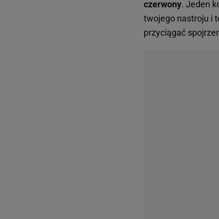
czerwony
. Jeden k
twojego nastroju i 
przyciągać spojrze