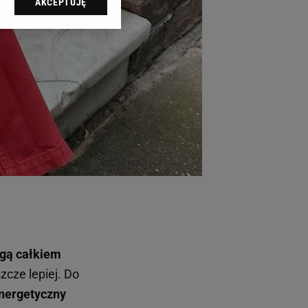
AKCEPTUJĘ
l sp. z o.o., jej
ić swoje preferencje
arzania danych poprzez
ych”. Zmiana ustawień
ach:
 celów identyfikacji.
omiar reklam i treści,
ogą całkiem
zcze lepiej. Do
energetyczny