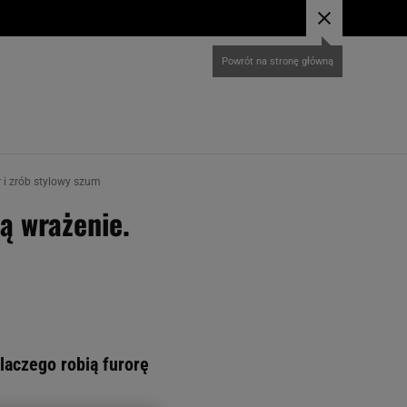
r i zrób stylowy szum
ą wrażenie.
laczego robią furorę