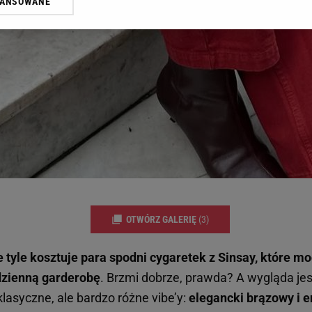
WANSOWANE
żasz też zgodę na zainstalowanie i przechowywanie plików cookie Gazeta.p
gora S.A. na Twoim urządzeniu końcowym. Możesz w każdej chwili zmien
 wywołując narzędzie do zarządzania twoimi preferencjami dot. przetw
ywatności ” w stopce serwisu i przechodząc do „Ustawień Zaawansowan
st także za pomocą ustawień przeglądarki.
rzy i Agora S.A. możemy przetwarzać dane osobowe w następujących cel
 geolokalizacyjnych. Aktywne skanowanie charakterystyki urządzenia do
 na urządzeniu lub dostęp do nich. Spersonalizowane reklamy i treści, p
zanie usług.
Lista Zaufanych Partnerów
OTWÓRZ GALERIĘ
(3)
ie tyle kosztuje para spodni cygaretek z Sinsay, które m
dzienną garderobę
. Brzmi dobrze, prawda? A wygląda jes
asyczne, ale bardzo różne vibe’y:
elegancki brązowy i 