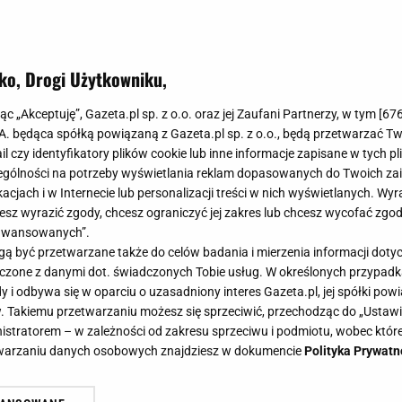
ko, Drogi Użytkowniku,
jąc „Akceptuję”, Gazeta.pl sp. z o.o. oraz jej Zaufani Partnerzy, w tym [
67
.A. będąca spółką powiązaną z Gazeta.pl sp. z o.o., będą przetwarzać T
ail czy identyfikatory plików cookie lub inne informacje zapisane w tych p
gólności na potrzeby wyświetlania reklam dopasowanych do Twoich zain
acjach i w Internecie lub personalizacji treści w nich wyświetlanych. Wyr
cesz wyrazić zgody, chcesz ograniczyć jej zakres lub chcesz wycofać zgo
aawansowanych”.
 być przetwarzane także do celów badania i mierzenia informacji dot
 łączone z danymi dot. świadczonych Tobie usług. W określonych przypad
i odbywa się w oparciu o uzasadniony interes Gazeta.pl, jej spółki powi
. Takiemu przetwarzaniu możesz się sprzeciwić, przechodząc do „Ust
nistratorem – w zależności od zakresu sprzeciwu i podmiotu, wobec które
etwarzaniu danych osobowych znajdziesz w dokumencie
Polityka Prywatn