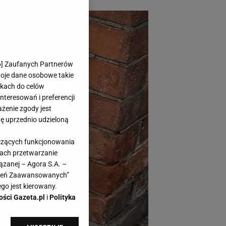
6
] Zaufanych Partnerów
woje dane osobowe takie
likach do celów
teresowań i preferencji
ażenie zgody jest
dę uprzednio udzieloną
yczących funkcjonowania
kach przetwarzanie
ązanej – Agora S.A. –
awień Zaawansowanych”
go jest kierowany.
ości Gazeta.pl
i
Polityka