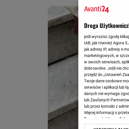
Droga Użytkownicz
jeśli wyrazisz zgodę klika
IAB, jak również Agora S
jak adresy IP, adresy e-m
marketingowych, w szcze
w swoich serwisach, aplik
dobrowolne. Jeśli nie ch
przejdź do „Ustawień Z
Twoje dane osobowe mogą
serwisów i aplikacji lub
danych nie wymaga zgody 
lub Zaufanych Partnerów
lub przez kontakt z admi
Więcej informacji o prz
Prywatności Agora S.A.