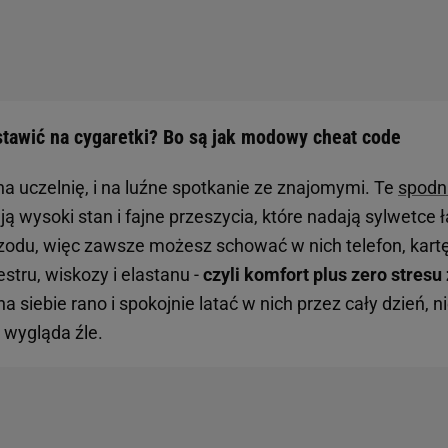
tawić na cygaretki? Bo są jak modowy cheat code
i na uczelnię, i na luźne spotkanie ze znajomymi. Te
spodn
ją wysoki stan i fajne przeszycia, które nadają sylwetce ła
rzodu, więc zawsze możesz schować w nich telefon, kart
estru, wiskozy i elastanu -
czyli komfort plus zero stres
a siebie rano i spokojnie latać w nich przez cały dzień, n
o wygląda źle.