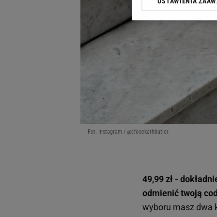
USTAWIENIA ZAA
Klikając „Akceptuję” wyra
Zaufanych Partnerów i A
dotyczące plików cookie,
odnośnik „Ustawienia pr
plików cookie możliwa je
My, nasi Zaufani Partne
Użycie dokładnych danych
Przechowywanie informacji
badnie odbiorców i uleps
Fot. Instagram / @chloekathbutler
49,99 zł - dokładn
odmienić twoją co
wyboru masz dwa kl