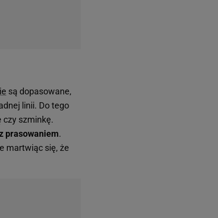
ie
są dopasowane,
dnej linii. Do tego
ę czy szminkę.
u z prasowaniem
.
ie martwiąc się, że