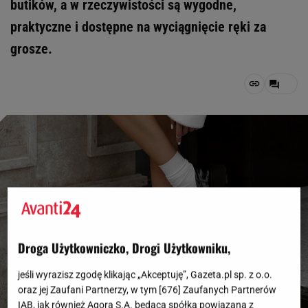
butików, a w rzeczywistości są wygodne,
praktyczne i dostępne na wyciągnięcie ręki za
grosze.
Droga Użytkowniczko, Drogi Użytkowniku,
jeśli wyrazisz zgodę klikając „Akceptuję”, Gazeta.pl sp. z o.o.
oraz jej Zaufani Partnerzy, w tym [
676
] Zaufanych Partnerów
IAB, jak również Agora S.A. będąca spółką powiązaną z