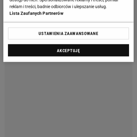
reklam i treści, badnie odbiorców i ulepszanie usług.
Nie mogę uwierzyć, że tak elegancki, świetnie
Lista Zaufanych Partnerów
wykonany model znalazłam
tylko za 77 zł!
Te buty
będziesz nosić latami, do tak wielu stylizacji, że to
praktycznie żaden wydatek.
USTAWIENIA ZAAWANSOWANE
AKCEPTUJĘ