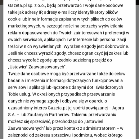
Gazeta.pl sp. z o.o., będą przetwarzać Twoje dane osobowe
fot. Shutterstock/ Eugenia Lytvyn
takie jak adresy IP, adresy e-mail czy identyfikatory plików
cookie lub inne informacje zapisane w tych plikach do celów
OTWÓRZ GALERIĘ
(3)
marketingowych, w szczególności na potrzeby wyświetlania
reklam dopasowanych do Twoich zainteresowań i preferencji w
swoich serwisach, aplikacjach i w Internecie lub personalizacji
Są takie buty, które od razu kojarzą mi się z
treści w nich wyświetlanych. Wyrażenie zgody jest dobrowolne.
nonszalancją i luzem paryskich ulic. Wystarczy
Jeśli nie chcesz wyrazić zgody, chcesz ograniczyć jej zakres lub
spojrzeć na dziewczyny idące z kawą w dłoni po Rue
chcesz wycofać zgodę uprzednio udzieloną przejdź do
Saint-Honoré – prosta marynarka, jeansy i właśnie
„Ustawień Zaawansowanych”.
Twoje dane osobowe mogą być przetwarzane także do celów
one:
klasyczne mokasyny,
które wyglądają lekko, a
badania i mierzenia informacji dotyczących funkcjonowania
jednocześnie
dodają całej stylizacji elegancji.
serwisów i aplikacji lub łączone z danymi dot. świadczonych
Ostatnio znalazłam swój odpowiednik w kolekcji
Tobie usług. W określonych przypadkach przetwarzanie
danych nie wymaga zgody i odbywa się w oparciu o
Jenny Fairy.
uzasadniony interes Gazeta.pl, jej spółki powiązanej – Agora
S.A. – lub Zaufanych Partnerów. Takiemu przetwarzaniu
Klasyka, która nigdy się nie nudzi. Wygoda, która
możesz się sprzeciwić, przechodząc do „Ustawień
naprawdę zaskakuje
Zaawansowanych” lub przez kontakt z administratorem – w
zależności od zakresu sprzeciwu i podmiotu, wobec którego