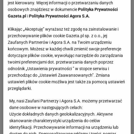
jest kierowany. Więcej informacji o przetwarzaniu danych
Te brązowe
mokasyny
mają w sobie coś
osobowych znajdziesz w dokumencie
Polityka Prywatności
ponadczasowego – prosty, okrągły nosek i płaski
Gazeta.pl
i
Polityka Prywatności Agora S.A.
obcas sprawiają, że są uniwersalne i pasują
Klikając „Akceptuję” wyrażasz też zgodę na zainstalowanie i
właściwie do wszystkiego. Najczęściej noszę je do
przechowywanie plików cookie Gazeta.pl sp. z o.o., jej
jeansów
straight leg, ale równie dobrze wyglądają z
Zaufanych Partnerów i Agora S.A. na Twoim urządzeniu
prostą czarną sukienką i
trenczem
. Do tego futerko
końcowym. Możesz w każdej chwili zmienić swoje preferencje
dotyczące plików cookie, wywołując narzędzie do zarządzania
syntetyczne wewnątrz sprawia, że są
miękkie i
twoimi preferencjami dot. przetwarzania danych poprzez
komfortowe
, więc spokojnie mogę w nich spędzić
odnośnik „Ustawienia prywatności ” w stopce serwisu i
cały dzień – od porannej kawy po wieczorne
przechodząc do „Ustawień Zaawansowanych”. Zmiana
ustawień plików cookie możliwa jest także za pomocą ustawień
spotkanie z przyjaciółmi.
przeglądarki.
I to nie tylko moje odczucie. W recenzjach klientów
My, nasi Zaufani Partnerzy i Agora S.A. możemy przetwarzać
pojawia się często motyw wygody i dopasowania:
dane osobowe w następujących celach:
Użycie dokładnych danych geolokalizacyjnych. Aktywne
skanowanie charakterystyki urządzenia do celów
Komfort od pierwszego założenia.
identyfikacji. Przechowywanie informacji na urządzeniu lub
dostęp do nich. Spersonalizowane reklamy i treści, pomiar