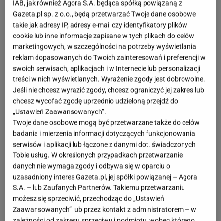
IAB, jak również Agora S.A. będąca spółką powiązaną z
OTWÓRZ GALERIĘ
(3)
Gazeta.pl sp. z o.o., będą przetwarzać Twoje dane osobowe
takie jak adresy IP, adresy e-mail czy identyfikatory plików
Balerinki to kultowe buty, które od lat nie wychodzą z
cookie lub inne informacje zapisane w tych plikach do celów
mody
i wciąż się na to nie zapowiada. To idealna
marketingowych, w szczególności na potrzeby wyświetlania
reklam dopasowanych do Twoich zainteresowań i preferencji w
alternatywa dla
szpilek
czy innych wysokich butów,
swoich serwisach, aplikacjach i w Internecie lub personalizacji
bo zachowują klasę i wciąż dopasowują się idealnie
treści w nich wyświetlanych. Wyrażenie zgody jest dobrowolne.
do formalnych i wieczorowych ubrań.
Jeśli nie chcesz wyrazić zgody, chcesz ograniczyć jej zakres lub
chcesz wycofać zgodę uprzednio udzieloną przejdź do
„Ustawień Zaawansowanych”.
Nie męczą nóg, a stopa wygląda w nich jak
Twoje dane osobowe mogą być przetwarzane także do celów
marzenie - Born2Be przeszło samo siebie
badania i mierzenia informacji dotyczących funkcjonowania
serwisów i aplikacji lub łączone z danymi dot. świadczonych
Takie balerinki za niecałe 50 zł to prawdziwa okazja,
Tobie usług. W określonych przypadkach przetwarzanie
danych nie wymaga zgody i odbywa się w oparciu o
co Polki szybko wyczuły, ponieważ rozmiarów
uzasadniony interes Gazeta.pl, jej spółki powiązanej – Agora
powoli zaczyna brakować. To prawdziwe cuda na co
S.A. – lub Zaufanych Partnerów. Takiemu przetwarzaniu
dzień, do biura i na specjalne okazje, jak wesele.
możesz się sprzeciwić, przechodząc do „Ustawień
Zaawansowanych” lub przez kontakt z administratorem – w
Sekret ich popularności tkwi w minimalizmie, który
zależności od zakresu sprzeciwu i podmiotu, wobec którego