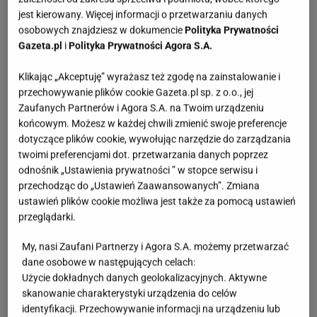
na nowo powrócił do mody w świeżej odsłonie.
jest kierowany. Więcej informacji o przetwarzaniu danych
osobowych znajdziesz w dokumencie
Polityka Prywatności
Gazeta.pl
i
Polityka Prywatności Agora S.A.
Klikając „Akceptuję” wyrażasz też zgodę na zainstalowanie i
przechowywanie plików cookie Gazeta.pl sp. z o.o., jej
Zaufanych Partnerów i Agora S.A. na Twoim urządzeniu
końcowym. Możesz w każdej chwili zmienić swoje preferencje
dotyczące plików cookie, wywołując narzędzie do zarządzania
twoimi preferencjami dot. przetwarzania danych poprzez
odnośnik „Ustawienia prywatności ” w stopce serwisu i
przechodząc do „Ustawień Zaawansowanych”. Zmiana
ustawień plików cookie możliwa jest także za pomocą ustawień
przeglądarki.
My, nasi Zaufani Partnerzy i Agora S.A. możemy przetwarzać
dane osobowe w następujących celach:
Użycie dokładnych danych geolokalizacyjnych. Aktywne
skanowanie charakterystyki urządzenia do celów
identyfikacji. Przechowywanie informacji na urządzeniu lub