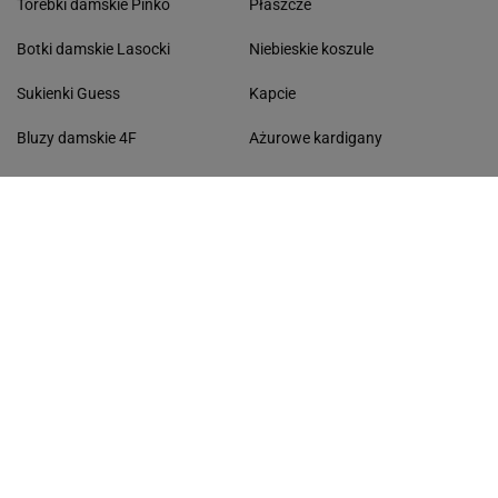
Torebki damskie Pinko
Płaszcze
Botki damskie Lasocki
Niebieskie koszule
Sukienki Guess
Kapcie
Bluzy damskie 4F
Ażurowe kardigany
KONTAKT
Współpraca
Zespół Avanti24
Napisz do nas
Gazeta.pl
Wiadomości
Sport.pl
Cztery Kąty
Biznes
Gazeta Wyborcza
Praca
Program TV
Buzz
Pogoda
Wideo
Tok.FM