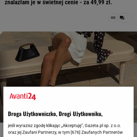
znalazłam je w świetnej cenie - za 49,99 zł.
Droga Użytkowniczko, Drogi Użytkowniku,
jeśli wyrazisz zgodę klikając „Akceptuję”, Gazeta.pl sp. z o.o.
fot. instagram.com, @jodielapetitefrenchie
oraz jej Zaufani Partnerzy, w tym [
676
] Zaufanych Partnerów