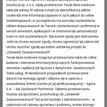
fot. Instagram @fashion_jackson
Gazeta.pl sp. z o.o., będą przetwarzać Twoje dane osobowe
takie jak adresy IP, adresy e-mail czy identyfikatory plików
OTWÓRZ GALERIĘ
(3)
cookie lub inne informacje zapisane w tych plikach do celów
marketingowych, w szczególności na potrzeby wyświetlania
Lato odchodzi na bok, aby zrobić miejsce dla
reklam dopasowanych do Twoich zainteresowań i preferencji w
zbliżającej się wielkimi krokami jesieni. Okres
swoich serwisach, aplikacjach i w Internecie lub personalizacji
treści w nich wyświetlanych. Wyrażenie zgody jest dobrowolne.
przejściowy to czas, kiedy nie sprawdzą się ciepłe
Jeśli nie chcesz wyrazić zgody, chcesz ograniczyć jej zakres lub
kurtki
ani lekkie sweterki. Warto więc postawić na
chcesz wycofać zgodę uprzednio udzieloną przejdź do
ubrania, które ochronią nas przed zmiennymi
„Ustawień Zaawansowanych”.
Twoje dane osobowe mogą być przetwarzane także do celów
warunkami atmosferycznymi, jednocześnie dbając o
badania i mierzenia informacji dotyczących funkcjonowania
nasz komfort. Do takich
dodatków
z pewnością
serwisów i aplikacji lub łączone z danymi dot. świadczonych
należy kultowy trencz, który również w 2025 roku
Tobie usług. W określonych przypadkach przetwarzanie
danych nie wymaga zgody i odbywa się w oparciu o
będzie podbijał jesienne ulice na całym świecie.
uzasadniony interes Gazeta.pl, jej spółki powiązanej – Agora
S.A. – lub Zaufanych Partnerów. Takiemu przetwarzaniu
możesz się sprzeciwić, przechodząc do „Ustawień
Zaawansowanych” lub przez kontakt z administratorem – w
zależności od zakresu sprzeciwu i podmiotu, wobec którego