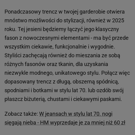
KONTAKT
Współpraca
Zespół Avanti24
Napisz do nas
Gazeta.pl
Wiadomości
Sport.pl
Cztery Kąty
Biznes
Gazeta Wyborcza
Praca
Program TV
Buzz
Pogoda
Wideo
Tok.FM
Poczta
Facebook
Copyright © Gazeta.pl sp. z o.o.
O Nas
Staże u nas
Reklama
Polityka prywatności