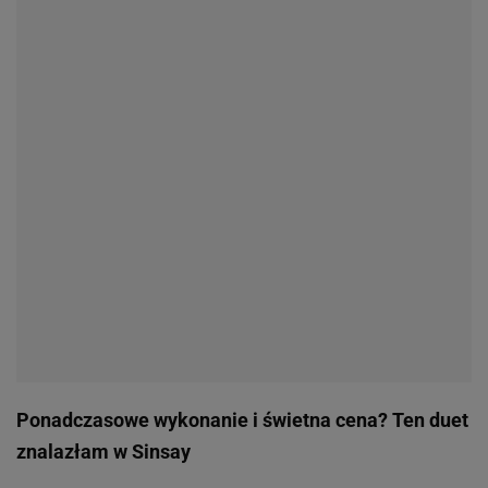
poniższy płaszcz, który teraz
kupisz
za mniej niż 100
zł: