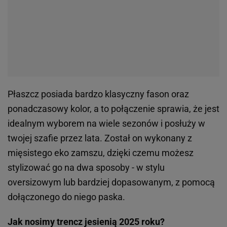
MARKI
KOLEKCJE 2026
Koszule damskie Renee
Modne buty na wiosnę
Kurtki damskie Reserved
Spódnice na wiosnę
Botki Gino Rossi
Modne narzutki
Torebki Michael Kors
Modne spodnie damskie
Swetry Tommy Hilfiger
Kozaki
Buty New Balance
Czapki
Torebki damskie Pinko
Płaszcze
Botki damskie Lasocki
Niebieskie koszule
Sukienki Guess
Kapcie
Bluzy damskie 4F
Ażurowe kardigany