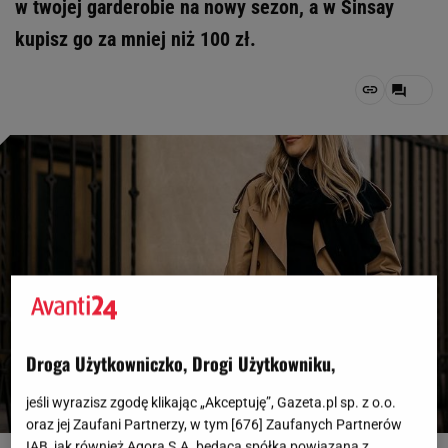
w twojej garderobie na nowy sezon, a w Sinsay
kupisz go za mniej niż 100 zł.
Droga Użytkowniczko, Drogi Użytkowniku,
jeśli wyrazisz zgodę klikając „Akceptuję”, Gazeta.pl sp. z o.o.
oraz jej Zaufani Partnerzy, w tym [
676
] Zaufanych Partnerów
IAB, jak również Agora S.A. będąca spółką powiązaną z