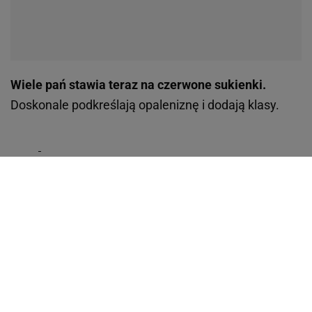
Wiele pań stawia teraz na czerwone sukienki.
Doskonale podkreślają opaleniznę i dodają klasy.
Podobają ci się czerwone sukienki?
tak
nie