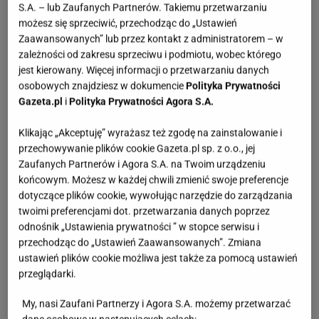
S.A. – lub Zaufanych Partnerów. Takiemu przetwarzaniu
posiada luźniejszy krój, który nie opina sylwetki, ale
możesz się sprzeciwić, przechodząc do „Ustawień
Zaawansowanych” lub przez kontakt z administratorem – w
ładnie ją podkreśla.
Pasek w talii pozwala
zależności od zakresu sprzeciwu i podmiotu, wobec którego
dopasować sukienkę do figury, a długość midi
jest kierowany. Więcej informacji o przetwarzaniu danych
dodaje jej klasy.
osobowych znajdziesz w dokumencie
Polityka Prywatności
Gazeta.pl
i
Polityka Prywatności Agora S.A.
Klikając „Akceptuję” wyrażasz też zgodę na zainstalowanie i
przechowywanie plików cookie Gazeta.pl sp. z o.o., jej
Zaufanych Partnerów i Agora S.A. na Twoim urządzeniu
końcowym. Możesz w każdej chwili zmienić swoje preferencje
dotyczące plików cookie, wywołując narzędzie do zarządzania
twoimi preferencjami dot. przetwarzania danych poprzez
odnośnik „Ustawienia prywatności ” w stopce serwisu i
przechodząc do „Ustawień Zaawansowanych”. Zmiana
ustawień plików cookie możliwa jest także za pomocą ustawień
przeglądarki.
My, nasi Zaufani Partnerzy i Agora S.A. możemy przetwarzać
dane osobowe w następujących celach: