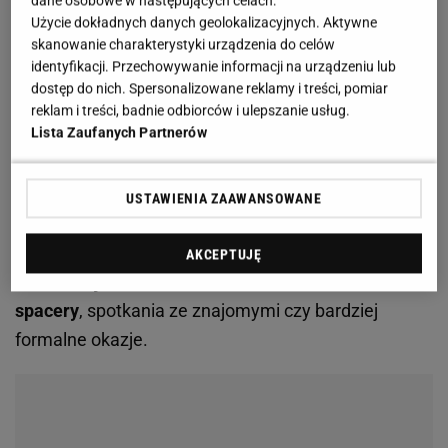
Użycie dokładnych danych geolokalizacyjnych. Aktywne
screen z mohito
skanowanie charakterystyki urządzenia do celów
identyfikacji. Przechowywanie informacji na urządzeniu lub
Fason, który działa na korzyść sylwetki. Podkreśli
dostęp do nich. Spersonalizowane reklamy i treści, pomiar
reklam i treści, badnie odbiorców i ulepszanie usług.
co trzeba i wysmukli
Lista Zaufanych Partnerów
Kopertowy dekolt pięknie wysmukla górne partie
ciała, a krótki rękawek dyskretnie zakrywa ramiona.
USTAWIENIA ZAAWANSOWANE
To idealny fason dla kobiet, które chcą wyglądać z
klasą, ale bez przesadnego odsłaniania ciała.
AKCEPTUJĘ
Sukienka jest lekka i zwiewna, idealna na letnie
spacery
, spotkania ze znajomymi czy bardziej
formalne okazje.