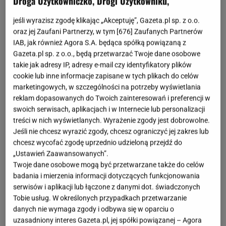
Droga Użytkowniczko, Drogi Użytkowniku,
jeśli wyrazisz zgodę klikając „Akceptuję”, Gazeta.pl sp. z o.o.
Kobieta
50+ nie
musi
rezygnować z modnych,
oraz jej Zaufani Partnerzy, w tym [
676
] Zaufanych Partnerów
kobiecych fasonów, wręcz przeciwnie.
Dobrze
IAB, jak również Agora S.A. będąca spółką powiązaną z
Gazeta.pl sp. z o.o., będą przetwarzać Twoje dane osobowe
dobrana sukienka może podkreślić urodę, dodać
takie jak adresy IP, adresy e-mail czy identyfikatory plików
pewności siebie i zapewnić pełen komfort
cookie lub inne informacje zapisane w tych plikach do celów
noszenia
. Ten model midi z lnu i wiskozy z
Mohito
marketingowych, w szczególności na potrzeby wyświetlania
reklam dopasowanych do Twoich zainteresowań i preferencji w
łączy wszystko, czego można oczekiwać od letniej
swoich serwisach, aplikacjach i w Internecie lub personalizacji
kreacji.
treści w nich wyświetlanych. Wyrażenie zgody jest dobrowolne.
Jeśli nie chcesz wyrazić zgody, chcesz ograniczyć jej zakres lub
Ta sukienka sprawdzi się na wiele okazji, nawet na
chcesz wycofać zgodę uprzednio udzieloną przejdź do
„Ustawień Zaawansowanych”.
upalne dni
Twoje dane osobowe mogą być przetwarzane także do celów
badania i mierzenia informacji dotyczących funkcjonowania
Len i wiskoza to sprawdzony duet na lato. Materiały
serwisów i aplikacji lub łączone z danymi dot. świadczonych
oddychają, są przyjemne w dotyku i wyglądają dużo
Tobie usług. W określonych przypadkach przetwarzanie
danych nie wymaga zgody i odbywa się w oparciu o
bardziej elegancko niż typowa bawełna. Ten model
uzasadniony interes Gazeta.pl, jej spółki powiązanej – Agora
został zaprojektowany z myślą o wygodzie i stylu,