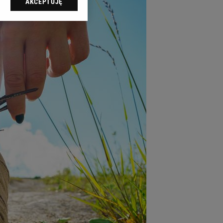
AKCEPTUJĘ
l sp. z o.o., jej
ić swoje preferencje
arzania danych poprzez
ych”. Zmiana ustawień
ach:
 celów identyfikacji.
omiar reklam i treści,