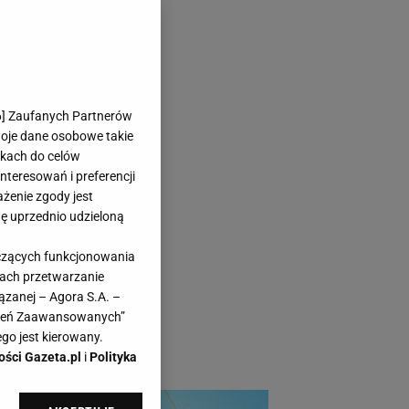
w mig. Powód?
6
] Zaufanych Partnerów
woje dane osobowe takie
likach do celów
teresowań i preferencji
ażenie zgody jest
dę uprzednio udzieloną
y! Znana marka chyba
yczących funkcjonowania
rzedaż. Przeceny na
kach przetwarzanie
portfel i kupować
ązanej – Agora S.A. –
awień Zaawansowanych”
 to za ułamek ceny.
go jest kierowany.
ości Gazeta.pl
i
Polityka