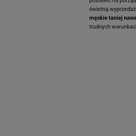
postawić na porząd
świetną wyprzedaż, 
męskie taniej naw
trudnych warunkac