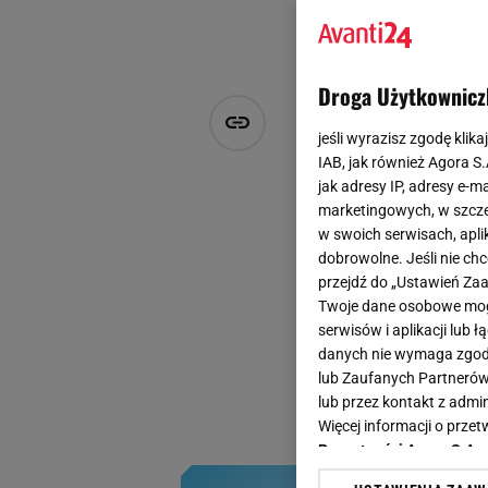
Droga Użytkownicz
Buty w góry
jeśli wyrazisz zgodę klika
Niskie ceny
IAB, jak również Agora S
jak adresy IP, adresy e-m
marketingowych, w szcze
Agata Zielińska
w swoich serwisach, aplik
8 sierpnia 2025, 13:45
dobrowolne. Jeśli nie ch
przejdź do „Ustawień Z
Porządne buty trek
Twoje dane osobowe mogą
chce przewietrzyć 
serwisów i aplikacji lub
buty siegają -80% 
danych nie wymaga zgody 
lub Zaufanych Partnerów
drogie buty, skoro
lub przez kontakt z admi
Zobacz!
Więcej informacji o prz
Prywatności Agora S.A.