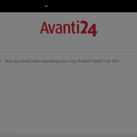
ZIECKO
MOTO
ki
Buty tej znanej marki wyprzedają się w mig. Powód? RABATY do -80%