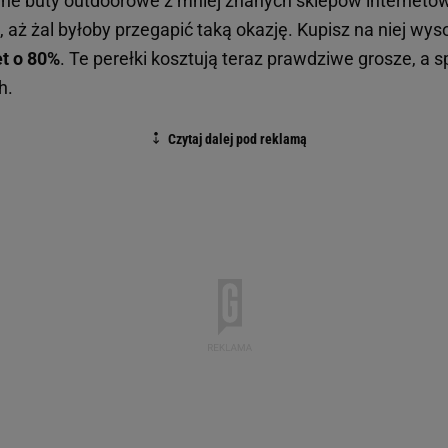
ne buty outdoorowe z mniej znanych sklepów internetow
aż żal byłoby przegapić taką okazję. Kupisz na niej wyso
et o 80%
. Te perełki kosztują teraz prawdziwe grosze, a 
h.