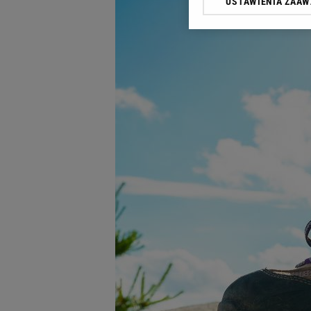
USTAWIENIA ZAA
Klikając „Akceptuję” wyra
Zaufanych Partnerów i A
dotyczące plików cookie,
odnośnik „Ustawienia pr
plików cookie możliwa je
My, nasi Zaufani Partne
Użycie dokładnych danych
Przechowywanie informacji
badnie odbiorców i uleps