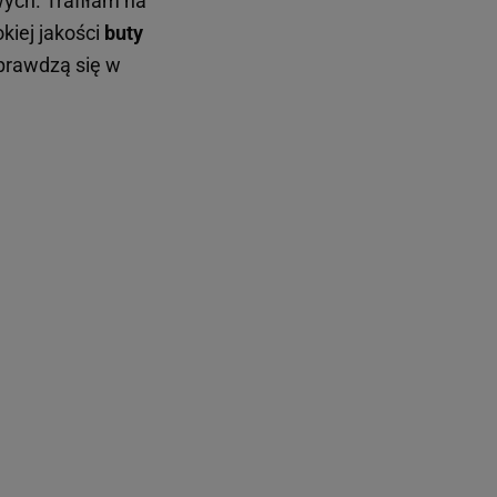
ych. Trafiłam na
kiej jakości
buty
sprawdzą się w