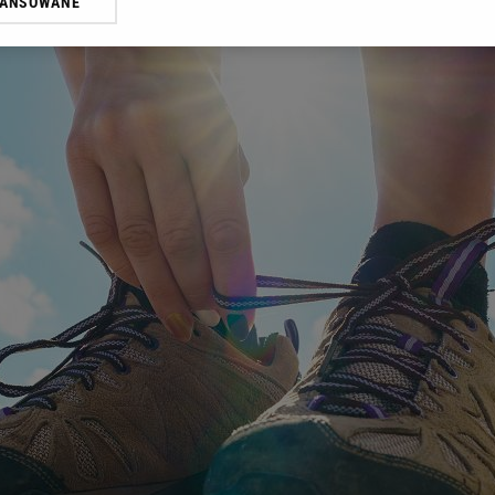
WANSOWANE
żasz też zgodę na zainstalowanie i przechowywanie plików cookie Gazeta.p
gora S.A. na Twoim urządzeniu końcowym. Możesz w każdej chwili zmien
 wywołując narzędzie do zarządzania twoimi preferencjami dot. przetw
ywatności ” w stopce serwisu i przechodząc do „Ustawień Zaawansowan
st także za pomocą ustawień przeglądarki.
rzy i Agora S.A. możemy przetwarzać dane osobowe w następujących cel
 geolokalizacyjnych. Aktywne skanowanie charakterystyki urządzenia do
 na urządzeniu lub dostęp do nich. Spersonalizowane reklamy i treści, p
zanie usług.
Lista Zaufanych Partnerów