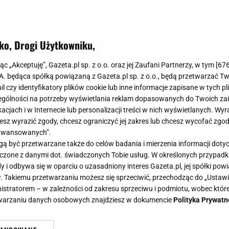
ko, Drogi Użytkowniku,
 tej znanej marki wyprzedają się 
jąc „Akceptuję”, Gazeta.pl sp. z o.o. oraz jej Zaufani Partnerzy, w tym [
67
 i wysoka jakość. RABATY do -80%
.A. będąca spółką powiązaną z Gazeta.pl sp. z o.o., będą przetwarzać T
ail czy identyfikatory plików cookie lub inne informacje zapisane w tych p
gólności na potrzeby wyświetlania reklam dopasowanych do Twoich zain
acjach i w Internecie lub personalizacji treści w nich wyświetlanych. Wyr
cesz wyrazić zgody, chcesz ograniczyć jej zakres lub chcesz wycofać zgo
aawansowanych”.
kingowe zazwyczaj są drogie, ale nie na tej wyprzedaż
 być przetwarzane także do celów badania i mierzenia informacji dot
magazyny przed jesienią, bo te RABATY to totalna wyp
 łączone z danymi dot. świadczonych Tobie usług. W określonych przypad
i znalazłam kilka ciekawych perełek. Po co nadwyrężać 
i odbywa się w oparciu o uzasadniony interes Gazeta.pl, jej spółki powi
. Takiemu przetwarzaniu możesz się sprzeciwić, przechodząc do „Ust
 te naszpikowane tecnologiami są na wyciągnięcie ręki i
nistratorem – w zależności od zakresu sprzeciwu i podmiotu, wobec które
etwarzaniu danych osobowych znajdziesz w dokumencie
Polityka Prywatn