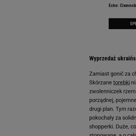
Wyprzedaż ukraińsk
Zamiast gonić za ch
Skórzane
torebki
ni
zwolenniczek rzemio
porządnej, pojemne
drugi plan. Tym raz
pokochały za solid
shopperki. Duże, c
stonowane, a o cało