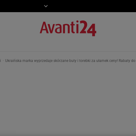
ZIECKO
MOTO
ki
Ukraińska marka wyprzedaje skórzane buty i torebki za ułamek ceny! Rabaty do