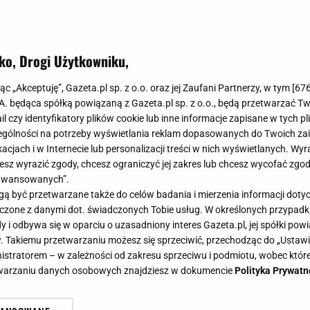
ko, Drogi Użytkowniku,
arka wyprzedaje skórzane buty i t
jąc „Akceptuję”, Gazeta.pl sp. z o.o. oraz jej Zaufani Partnerzy, w tym [
67
y! Rabaty do -70%
.A. będąca spółką powiązaną z Gazeta.pl sp. z o.o., będą przetwarzać T
ail czy identyfikatory plików cookie lub inne informacje zapisane w tych p
gólności na potrzeby wyświetlania reklam dopasowanych do Twoich zain
acjach i w Internecie lub personalizacji treści w nich wyświetlanych. Wyr
cesz wyrazić zgody, chcesz ograniczyć jej zakres lub chcesz wycofać zgo
aawansowanych”.
est mało znana, a słynie z wysokiej jakości produktów.
 być przetwarzane także do celów badania i mierzenia informacji dot
oczekiwania nawet najbardziej wymagających miłośnicz
 łączone z danymi dot. świadczonych Tobie usług. W określonych przypad
a wyprzedaż do -70%! Zrobiłśmy przegląd perełek w pr
i odbywa się w oparciu o uzasadniony interes Gazeta.pl, jej spółki powi
. Takiemu przetwarzaniu możesz się sprzeciwić, przechodząc do „Ust
nistratorem – w zależności od zakresu sprzeciwu i podmiotu, wobec które
etwarzaniu danych osobowych znajdziesz w dokumencie
Polityka Prywatn