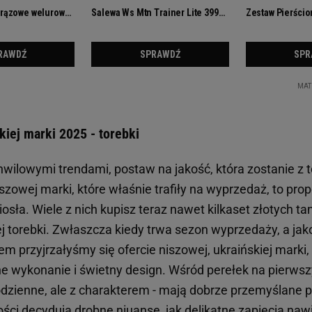
iej marki 2025 - torebki
wilowymi trendami, postaw na jakość, która zostanie z t
szowej marki, które właśnie trafiły na wyprzedaż, to prop
sła. Wiele z nich kupisz teraz nawet kilkaset złotych tan
j torebki. Zwłaszcza kiedy trwa sezon wyprzedaży, a jak
em przyjrzałyśmy się ofercie niszowej, ukraińskiej marki, 
ne wykonanie i świetny design. Wśród perełek na pierws
odzienne, ale z charakterem - mają dobrze przemyślane pr
ści decydują drobne niuanse, jak delikatne zapięcia naw