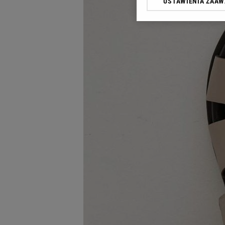
USTAWIENIA ZAA
Klikając „Akceptuję” wyra
Zaufanych Partnerów i A
dotyczące plików cookie,
odnośnik „Ustawienia pr
plików cookie możliwa je
My, nasi Zaufani Partne
Użycie dokładnych danych
Przechowywanie informacji
badnie odbiorców i uleps