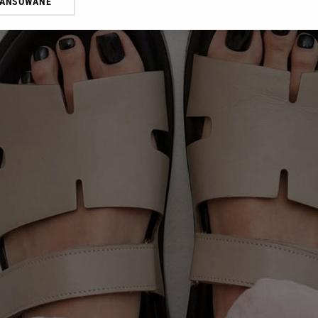
WANSOWANE
żasz też zgodę na zainstalowanie i przechowywanie plików cookie Gazeta.p
gora S.A. na Twoim urządzeniu końcowym. Możesz w każdej chwili zmien
 wywołując narzędzie do zarządzania twoimi preferencjami dot. przetw
ywatności ” w stopce serwisu i przechodząc do „Ustawień Zaawansowan
st także za pomocą ustawień przeglądarki.
rzy i Agora S.A. możemy przetwarzać dane osobowe w następujących cel
 geolokalizacyjnych. Aktywne skanowanie charakterystyki urządzenia do
 na urządzeniu lub dostęp do nich. Spersonalizowane reklamy i treści, p
zanie usług.
Lista Zaufanych Partnerów