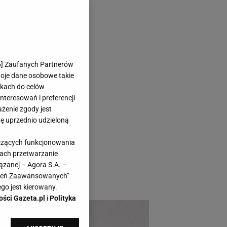
orebki za
6
] Zaufanych Partnerów
woje dane osobowe takie
likach do celów
teresowań i preferencji
ażenie zgody jest
dę uprzednio udzieloną
 Te skórzane torebki
yczących funkcjonowania
ek mody. A teraz
kach przetwarzanie
omocyjnych cenach.
ązanej – Agora S.A. –
awień Zaawansowanych”
go jest kierowany.
ości Gazeta.pl
i
Polityka