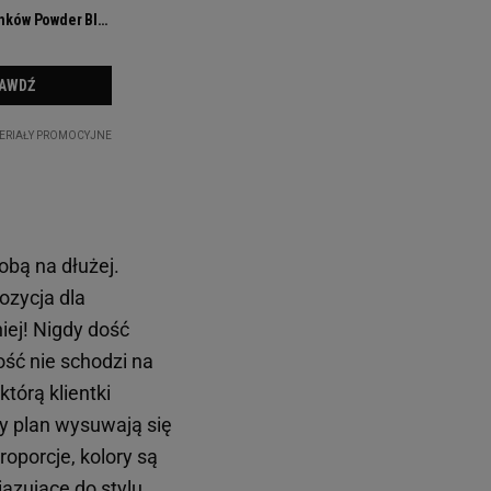
obą na dłużej.
ozycja dla
iej! Nigdy dość
ość nie schodzi na
którą klientki
zy plan wysuwają się
oporcje, kolory są
iązujące do stylu