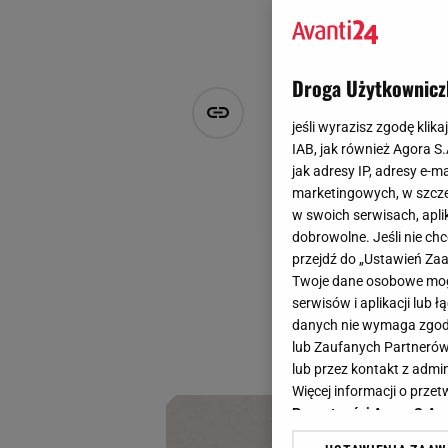
Droga Użytkownicz
Ukraińska m
jeśli wyrazisz zgodę klika
ułamek cen
IAB, jak również Agora S
jak adresy IP, adresy e-m
marketingowych, w szcze
Agata Frączkowicz
w swoich serwisach, aplik
7 sierpnia 2025, 16:30
dobrowolne. Jeśli nie ch
przejdź do „Ustawień Z
Ta niszowa marka j
Twoje dane osobowe mogą
oraz buty spełnią 
serwisów i aplikacji lub
właśnie trwa letni
danych nie wymaga zgody 
lub Zaufanych Partnerów
Sprawdź!
lub przez kontakt z admi
Więcej informacji o prz
Prywatności Agora S.A.