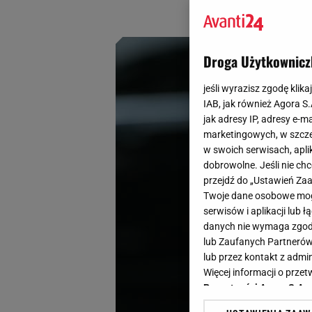
luksusowy dodatek
Droga Użytkownicz
jeśli wyrazisz zgodę klika
IAB, jak również Agora S
jak adresy IP, adresy e-m
marketingowych, w szcze
w swoich serwisach, aplik
dobrowolne. Jeśli nie ch
przejdź do „Ustawień Z
Twoje dane osobowe mogą
serwisów i aplikacji lub
danych nie wymaga zgody 
lub Zaufanych Partnerów
lub przez kontakt z admi
Więcej informacji o prz
Prywatności Agora S.A.