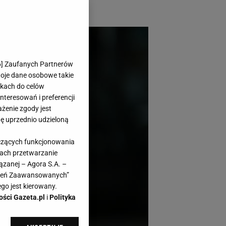
6
] Zaufanych Partnerów
woje dane osobowe takie
likach do celów
teresowań i preferencji
ażenie zgody jest
dę uprzednio udzieloną
yczących funkcjonowania
kach przetwarzanie
ązanej – Agora S.A. –
awień Zaawansowanych”
go jest kierowany.
ości Gazeta.pl
i
Polityka