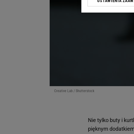
USTAWIENIA ZAA
Klikając „Akceptuję” wyra
Zaufanych Partnerów i A
dotyczące plików cookie,
odnośnik „Ustawienia pr
plików cookie możliwa je
My, nasi Zaufani Partne
Użycie dokładnych danych
Przechowywanie informacji
badnie odbiorców i uleps
Creative Lab / Shutterstock
Nie tylko buty i ku
pięknym dodatkiem,