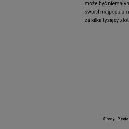
może być niemałym
swoich najpopularn
za kilka tysięcy zło