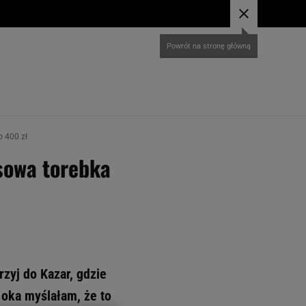
o 400 zł
asowa torebka
zyj do Kazar, gdzie
 oka myślałam, że to