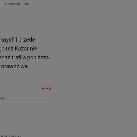
ęknych i przede
go też Kazar nie
daż trafiła poniższa
to prawdziwa