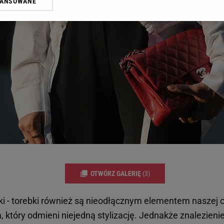
WANSOWANE
żasz też zgodę na zainstalowanie i przechowywanie plików cookie Gazeta.p
gora S.A. na Twoim urządzeniu końcowym. Możesz w każdej chwili zmien
 wywołując narzędzie do zarządzania twoimi preferencjami dot. przetw
ywatności ” w stopce serwisu i przechodząc do „Ustawień Zaawansowan
st także za pomocą ustawień przeglądarki.
rzy i Agora S.A. możemy przetwarzać dane osobowe w następujących cel
 geolokalizacyjnych. Aktywne skanowanie charakterystyki urządzenia do
 na urządzeniu lub dostęp do nich. Spersonalizowane reklamy i treści, p
zanie usług.
Lista Zaufanych Partnerów
OTWÓRZ GALERIĘ
(3)
rtki - torebki również są nieodłącznym elementem naszej 
 który odmieni niejedną stylizację. Jednakże znalezieni