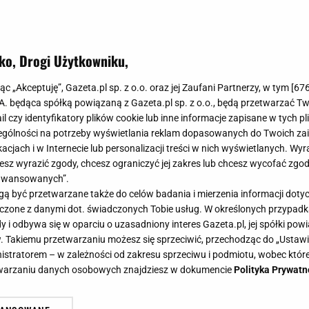
 od Chanel!
ko, Drogi Użytkowniku,
jąc „Akceptuję”, Gazeta.pl sp. z o.o. oraz jej Zaufani Partnerzy, w tym [
67
.A. będąca spółką powiązaną z Gazeta.pl sp. z o.o., będą przetwarzać T
ail czy identyfikatory plików cookie lub inne informacje zapisane w tych p
gólności na potrzeby wyświetlania reklam dopasowanych do Twoich zain
acjach i w Internecie lub personalizacji treści w nich wyświetlanych. Wyr
cesz wyrazić zgody, chcesz ograniczyć jej zakres lub chcesz wycofać zgo
aawansowanych”.
 być przetwarzane także do celów badania i mierzenia informacji dot
 łączone z danymi dot. świadczonych Tobie usług. W określonych przypad
i odbywa się w oparciu o uzasadniony interes Gazeta.pl, jej spółki powi
. Takiemu przetwarzaniu możesz się sprzeciwić, przechodząc do „Ust
nistratorem – w zależności od zakresu sprzeciwu i podmiotu, wobec które
etwarzaniu danych osobowych znajdziesz w dokumencie
Polityka Prywatn