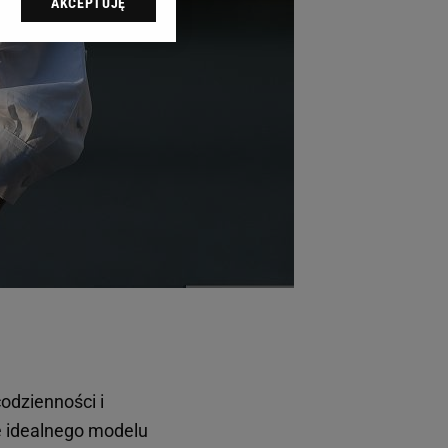
AKCEPTUJĘ
l sp. z o.o., jej
ić swoje preferencje
arzania danych poprzez
ych”. Zmiana ustawień
ach:
 celów identyfikacji.
omiar reklam i treści,
codzienności i
e idealnego modelu