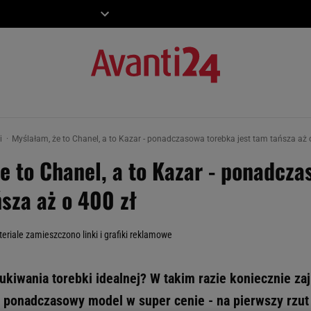
ZIECKO
MOTO
ki
Myślałam, że to Chanel, a to Kazar - ponadczasowa torebka jest tam tańsza aż 
e to Chanel, a to Kazar - ponadcz
ńsza aż o 400 zł
eriale zamieszczono linki i grafiki reklamowe
kiwania torebki idealnej? W takim razie koniecznie zajr
ę ponadczasowy model w super cenie - na pierwszy rzut