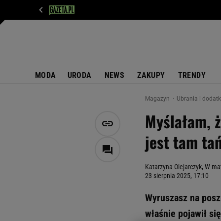
WIADOMOŚCI
NEXT
SPORT
PLOTEK
D
MODA
URODA
NEWS
ZAKUPY
TRENDY
Magazyn
Ubrania i dodat
Myślałam, ż
jest tam ta
Katarzyna Olejarczyk
, W mat
23 sierpnia 2025, 17:10
Wyruszasz na poszu
właśnie pojawił si