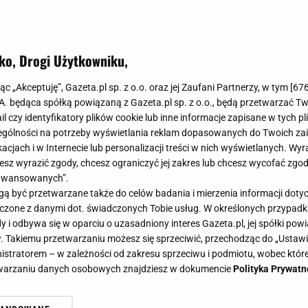
ko, Drogi Użytkowniku,
lny na wczesną jesień? W Reserved 
jąc „Akceptuję”, Gazeta.pl sp. z o.o. oraz jej Zaufani Partnerzy, w tym [
67
adczasowy, a jaki uniwersalny
.A. będąca spółką powiązaną z Gazeta.pl sp. z o.o., będą przetwarzać T
ail czy identyfikatory plików cookie lub inne informacje zapisane w tych p
gólności na potrzeby wyświetlania reklam dopasowanych do Twoich zain
 zamieszczono linki i grafiki reklamowe
acjach i w Internecie lub personalizacji treści w nich wyświetlanych. Wyr
cesz wyrazić zgody, chcesz ograniczyć jej zakres lub chcesz wycofać zgo
aawansowanych”.
enić jeden ponadczasowy klasyk, który powinien znaleź
 być przetwarzane także do celów badania i mierzenia informacji dot
 z pewnością wskazałabym na klasyczny, beżowy trencz.
 łączone z danymi dot. świadczonych Tobie usług. W określonych przypad
właśnie taki model trafił na promocję w Reserved i potan
i odbywa się w oparciu o uzasadniony interes Gazeta.pl, jej spółki powi
. Takiemu przetwarzaniu możesz się sprzeciwić, przechodząc do „Ust
 dzieje się naprawdę!
nistratorem – w zależności od zakresu sprzeciwu i podmiotu, wobec które
etwarzaniu danych osobowych znajdziesz w dokumencie
Polityka Prywatn