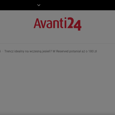
ZIECKO
MOTO
ki
Trencz idealny na wczesną jesień? W Reserved potaniał aż o 180 zł