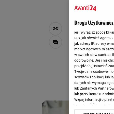
Droga Użytkownicz
Trencz idea
jeśli wyrazisz zgodę klika
180 zł. Pon
IAB, jak również Agora S
jak adresy IP, adresy e-m
marketingowych, w szcze
Natalia Jarmul
, W materiale
w swoich serwisach, aplik
7 sierpnia 2025, 18:00
dobrowolne. Jeśli nie ch
przejdź do „Ustawień Z
Gdybym miała wymi
Twoje dane osobowe mogą
każdej elegantki,
serwisów i aplikacji lub
powiedziała ci, że 
danych nie wymaga zgody 
lub Zaufanych Partnerów
nie modowy sen, to
lub przez kontakt z admi
Więcej informacji o prz
Prywatności Agora S.A.