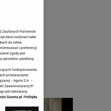
potaniał aż o
6
] Zaufanych Partnerów
woje dane osobowe takie
likach do celów
teresowań i preferencji
ażenie zgody jest
dę uprzednio udzieloną
ć się w szafie
yczących funkcjonowania
 A co gdybym
kach przetwarzanie
iał aż o 180 zł? To
ązanej – Agora S.A. –
awień Zaawansowanych”
go jest kierowany.
ości Gazeta.pl
i
Polityka