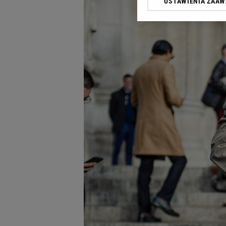
USTAWIENIA ZAA
Klikając „Akceptuję” wyra
Zaufanych Partnerów i A
dotyczące plików cookie,
odnośnik „Ustawienia pr
plików cookie możliwa je
My, nasi Zaufani Partne
Użycie dokładnych danych
Przechowywanie informacji
badnie odbiorców i uleps