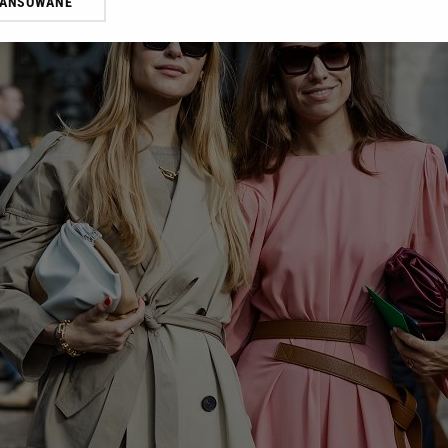
WANSOWANE
żasz też zgodę na zainstalowanie i przechowywanie plików cookie Gazeta.p
gora S.A. na Twoim urządzeniu końcowym. Możesz w każdej chwili zmien
 wywołując narzędzie do zarządzania twoimi preferencjami dot. przetw
ywatności ” w stopce serwisu i przechodząc do „Ustawień Zaawansowan
st także za pomocą ustawień przeglądarki.
rzy i Agora S.A. możemy przetwarzać dane osobowe w następujących cel
 geolokalizacyjnych. Aktywne skanowanie charakterystyki urządzenia do
 na urządzeniu lub dostęp do nich. Spersonalizowane reklamy i treści, p
zanie usług.
Lista Zaufanych Partnerów