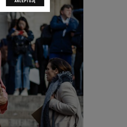
AKCEPTUJĘ
l sp. z o.o., jej
ić swoje preferencje
arzania danych poprzez
ych”. Zmiana ustawień
ach:
 celów identyfikacji.
omiar reklam i treści,