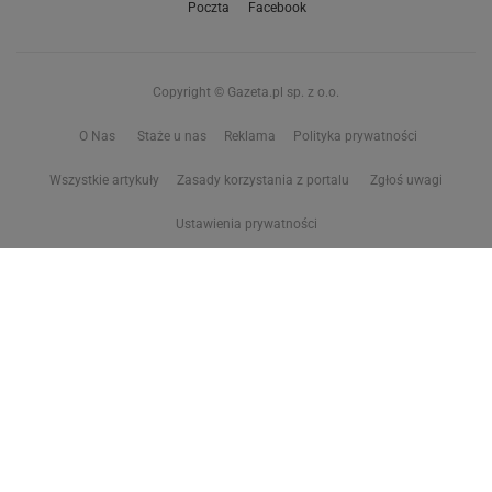
Poczta
Facebook
Copyright © Gazeta.pl sp. z o.o.
O Nas
Staże u nas
Reklama
Polityka prywatności
Wszystkie artykuły
Zasady korzystania z portalu
Zgłoś uwagi
Ustawienia prywatności
Właściciel niniejszego serwisu nie wyraża zgody na zwielokrotnianie ani inne
korzystanie z utworów rozpowszechnionych w tym serwisie, w celu
eksploracji tekstów i danych. Więcej informacji w
zastrzeżeniu dot. eksploracji tekstów i danych
Treści z
serwisów internetowych Grupy Wyborcza.pl
oraz serwisu tokfm.pl
prezentujemy w ramach komercyjnej współpracy z ich wydawcami:
Wyborcza sp. z o.o. oraz Grupą Radiową Agory sp. z o.o.
Wybrane treści z serwisu Sport.pl są dostępne po wykupieniu płatnej
subskrypcji