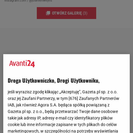
instagram.com / @josefienweyns
OTWÓRZ GALERIĘ
(3)
Droga Użytkowniczko, Drogi Użytkowniku,
jeśli wyrazisz zgodę klikając „Akceptuję”, Gazeta.pl sp. z o.o.
oraz jej Zaufani Partnerzy, w tym [
676
] Zaufanych Partnerów
IAB, jak również Agora S.A. będąca spółką powiązaną z
Gazeta.pl sp. z o.o., będą przetwarzać Twoje dane osobowe
takie jak adresy IP, adresy e-mail czy identyfikatory plików
cookie lub inne informacje zapisane w tych plikach do celów
marketingowych, w szczególności na potrzeby wyświetlania