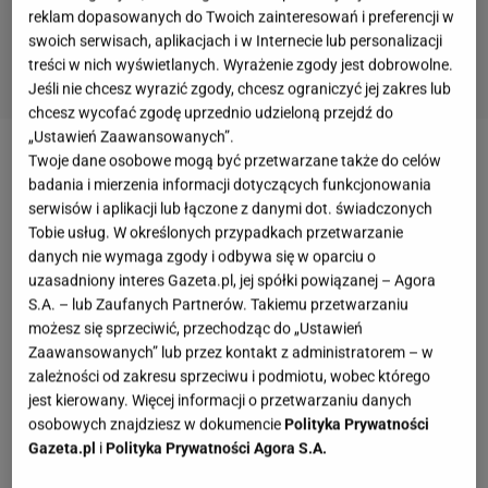
reklam dopasowanych do Twoich zainteresowań i preferencji w
swoich serwisach, aplikacjach i w Internecie lub personalizacji
treści w nich wyświetlanych. Wyrażenie zgody jest dobrowolne.
Jeśli nie chcesz wyrazić zgody, chcesz ograniczyć jej zakres lub
chcesz wycofać zgodę uprzednio udzieloną przejdź do
„Ustawień Zaawansowanych”.
Twoje dane osobowe mogą być przetwarzane także do celów
Elegancka, kobieca i niezaprzeczalnie szykowna,
badania i mierzenia informacji dotyczących funkcjonowania
brązowa
sukienka
midi w kropki marki
Mohito
serwisów i aplikacji lub łączone z danymi dot. świadczonych
idealne oddaje styl francuskich elegantek — jest
Tobie usług. W określonych przypadkach przetwarzanie
danych nie wymaga zgody i odbywa się w oparciu o
niezwykle stylowa oraz elegancka i nie potrzeba
uzasadniony interes Gazeta.pl, jej spółki powiązanej – Agora
praktycznie żadnych wyrazistych
dodatków
, aby
S.A. – lub Zaufanych Partnerów. Takiemu przetwarzaniu
stworzyć z nią modną i efektowną stylizację.
możesz się sprzeciwić, przechodząc do „Ustawień
Zaawansowanych” lub przez kontakt z administratorem – w
Wykonana w 100% z bawełny
, ta sukienka midi jest
zależności od zakresu sprzeciwu i podmiotu, wobec którego
niezwykle wdzięczna i oferuje przewiewność i
jest kierowany. Więcej informacji o przetwarzaniu danych
wygodę idealną zarówno na ciepłe dni, jak i wietrzne
osobowych znajdziesz w dokumencie
Polityka Prywatności
Gazeta.pl
i
Polityka Prywatności Agora S.A.
wieczory.
Co więcej, obecnie znajduje się na
promocji i kosztuje jedyne 99 złotych.