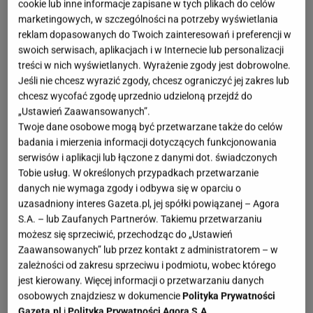
cookie lub inne informacje zapisane w tych plikach do celów
marketingowych, w szczególności na potrzeby wyświetlania
reklam dopasowanych do Twoich zainteresowań i preferencji w
swoich serwisach, aplikacjach i w Internecie lub personalizacji
treści w nich wyświetlanych. Wyrażenie zgody jest dobrowolne.
Jeśli nie chcesz wyrazić zgody, chcesz ograniczyć jej zakres lub
chcesz wycofać zgodę uprzednio udzieloną przejdź do
„Ustawień Zaawansowanych”.
Twoje dane osobowe mogą być przetwarzane także do celów
badania i mierzenia informacji dotyczących funkcjonowania
serwisów i aplikacji lub łączone z danymi dot. świadczonych
Tobie usług. W określonych przypadkach przetwarzanie
danych nie wymaga zgody i odbywa się w oparciu o
uzasadniony interes Gazeta.pl, jej spółki powiązanej – Agora
S.A. – lub Zaufanych Partnerów. Takiemu przetwarzaniu
możesz się sprzeciwić, przechodząc do „Ustawień
Zaawansowanych” lub przez kontakt z administratorem – w
zależności od zakresu sprzeciwu i podmiotu, wobec którego
jest kierowany. Więcej informacji o przetwarzaniu danych
osobowych znajdziesz w dokumencie
Polityka Prywatności
Gazeta.pl
i
Polityka Prywatności Agora S.A.