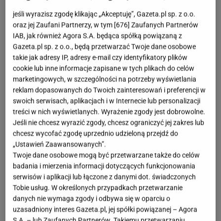
jeśli wyrazisz zgodę klikając „Akceptuję”, Gazeta.pl sp. z o.o.
oraz jej Zaufani Partnerzy, w tym [
676
] Zaufanych Partnerów
IAB, jak również Agora S.A. będąca spółką powiązaną z
Gazeta.pl sp. z o.o., będą przetwarzać Twoje dane osobowe
takie jak adresy IP, adresy e-mail czy identyfikatory plików
cookie lub inne informacje zapisane w tych plikach do celów
marketingowych, w szczególności na potrzeby wyświetlania
reklam dopasowanych do Twoich zainteresowań i preferencji w
swoich serwisach, aplikacjach i w Internecie lub personalizacji
treści w nich wyświetlanych. Wyrażenie zgody jest dobrowolne.
Jeśli nie chcesz wyrazić zgody, chcesz ograniczyć jej zakres lub
chcesz wycofać zgodę uprzednio udzieloną przejdź do
„Ustawień Zaawansowanych”.
Twoje dane osobowe mogą być przetwarzane także do celów
badania i mierzenia informacji dotyczących funkcjonowania
serwisów i aplikacji lub łączone z danymi dot. świadczonych
Tobie usług. W określonych przypadkach przetwarzanie
danych nie wymaga zgody i odbywa się w oparciu o
uzasadniony interes Gazeta.pl, jej spółki powiązanej – Agora
S.A. – lub Zaufanych Partnerów. Takiemu przetwarzaniu