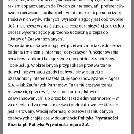
reklam dopasowanych do Twoich zainteresowań i preferencji w
swoich serwisach, aplikacjach i w Internecie lub personalizacji
treści w nich wyświetlanych. Wyrażenie zgody jest dobrowolne.
Jeśli nie chcesz wyrazić zgody, chcesz ograniczyć jej zakres lub
chcesz wycofać zgodę uprzednio udzieloną przejdź do
„Ustawień Zaawansowanych”.
Twoje dane osobowe mogą być przetwarzane także do celów
badania i mierzenia informacji dotyczących funkcjonowania
serwisów i aplikacji lub łączone z danymi dot. świadczonych
Tobie usług. W określonych przypadkach przetwarzanie
danych nie wymaga zgody i odbywa się w oparciu o
uzasadniony interes Gazeta.pl, jej spółki powiązanej – Agora
S.A. – lub Zaufanych Partnerów. Takiemu przetwarzaniu
możesz się sprzeciwić, przechodząc do „Ustawień
Zaawansowanych” lub przez kontakt z administratorem – w
zależności od zakresu sprzeciwu i podmiotu, wobec którego
jest kierowany. Więcej informacji o przetwarzaniu danych
osobowych znajdziesz w dokumencie
Polityka Prywatności
Gazeta.pl
i
Polityka Prywatności Agora S.A.