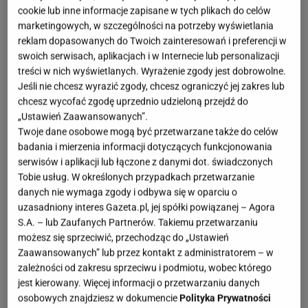
cookie lub inne informacje zapisane w tych plikach do celów
marketingowych, w szczególności na potrzeby wyświetlania
reklam dopasowanych do Twoich zainteresowań i preferencji w
swoich serwisach, aplikacjach i w Internecie lub personalizacji
treści w nich wyświetlanych. Wyrażenie zgody jest dobrowolne.
Jeśli nie chcesz wyrazić zgody, chcesz ograniczyć jej zakres lub
chcesz wycofać zgodę uprzednio udzieloną przejdź do
„Ustawień Zaawansowanych”.
Twoje dane osobowe mogą być przetwarzane także do celów
badania i mierzenia informacji dotyczących funkcjonowania
serwisów i aplikacji lub łączone z danymi dot. świadczonych
Tobie usług. W określonych przypadkach przetwarzanie
danych nie wymaga zgody i odbywa się w oparciu o
uzasadniony interes Gazeta.pl, jej spółki powiązanej – Agora
S.A. – lub Zaufanych Partnerów. Takiemu przetwarzaniu
możesz się sprzeciwić, przechodząc do „Ustawień
Zaawansowanych” lub przez kontakt z administratorem – w
zależności od zakresu sprzeciwu i podmiotu, wobec którego
jest kierowany. Więcej informacji o przetwarzaniu danych
osobowych znajdziesz w dokumencie
Polityka Prywatności