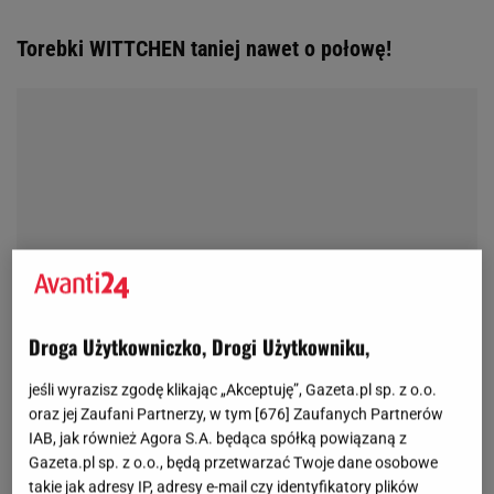
Torebki WITTCHEN taniej nawet o połowę!
Droga Użytkowniczko, Drogi Użytkowniku,
jeśli wyrazisz zgodę klikając „Akceptuję”, Gazeta.pl sp. z o.o.
oraz jej Zaufani Partnerzy, w tym [
676
] Zaufanych Partnerów
IAB, jak również Agora S.A. będąca spółką powiązaną z
Gazeta.pl sp. z o.o., będą przetwarzać Twoje dane osobowe
takie jak adresy IP, adresy e-mail czy identyfikatory plików