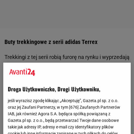
Buty trekkingowe z serii adidas Terrex
Trekkingi z tej serii robią furorę na rynku i wyprzedają
się w mig. Dlaczego ludzie tak uwielbiają te buty?
Przede wszystkim za wygodę, solidne wykonanie i
porządną podeszwę z agresywnym bieżnikiem.
Droga Użytkowniczko, Drogi Użytkowniku,
Niektóre modele z tej serii zostały wyprodukowane z
podeszwą będącą owocem kolaboracji z marką
jeśli wyrazisz zgodę klikając „Akceptuję”, Gazeta.pl sp. z o.o.
oraz jej Zaufani Partnerzy, w tym [
676
] Zaufanych Partnerów
Continental, która została wykonana z wysokiej
IAB, jak również Agora S.A. będąca spółką powiązaną z
jakości tworzywa. Przewiewne, oddychające
Gazeta.pl sp. z o.o., będą przetwarzać Twoje dane osobowe
materiały i dodatkowe wzmocnienie palców
takie jak adresy IP, adresy e-mail czy identyfikatory plików
cookie lub inne informacje zapisane w tych plikach do celów