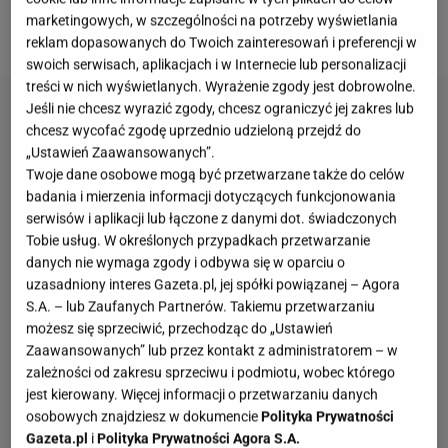
sprawiają, że trekkingi z serii Terrex sprawdzą się
marketingowych, w szczególności na potrzeby wyświetlania
doskonale w rozmaitych warunkach.
reklam dopasowanych do Twoich zainteresowań i preferencji w
swoich serwisach, aplikacjach i w Internecie lub personalizacji
treści w nich wyświetlanych. Wyrażenie zgody jest dobrowolne.
Jeśli nie chcesz wyrazić zgody, chcesz ograniczyć jej zakres lub
chcesz wycofać zgodę uprzednio udzieloną przejdź do
„Ustawień Zaawansowanych”.
Twoje dane osobowe mogą być przetwarzane także do celów
badania i mierzenia informacji dotyczących funkcjonowania
serwisów i aplikacji lub łączone z danymi dot. świadczonych
Tobie usług. W określonych przypadkach przetwarzanie
danych nie wymaga zgody i odbywa się w oparciu o
uzasadniony interes Gazeta.pl, jej spółki powiązanej – Agora
S.A. – lub Zaufanych Partnerów. Takiemu przetwarzaniu
możesz się sprzeciwić, przechodząc do „Ustawień
Zaawansowanych” lub przez kontakt z administratorem – w
zależności od zakresu sprzeciwu i podmiotu, wobec którego
jest kierowany. Więcej informacji o przetwarzaniu danych
osobowych znajdziesz w dokumencie
Polityka Prywatności
Gazeta.pl
i
Polityka Prywatności Agora S.A.