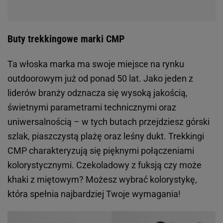
połowę taniej! W przecenionym asortymencie
znalazły się zarówno modele z niską, jak i wysoką
cholewką. Na sezon wiosenno-letni warto się
zaopatrzyć się w lekkie i oddychające trekkingi, a te
marki KEEN będą idealne.