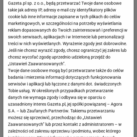
Gazeta.pl sp. z o.o., będą przetwarzać Twoje dane osobowe
takie jak adresy IP, adresy e-mail czy identyfikatory plików
cookie lub inne informacje zapisane w tych plikach do celów
marketingowych, w szczególności na potrzeby wyświetlania
reklam dopasowanych do Twoich zainteresowań i preferencji w
swoich serwisach, aplikacjach i w Internecie lub personalizacji
treści w nich wyświetlanych. Wyrażenie zgody jest dobrowolne.
Jeśli nie chcesz wyrazić zgody, chcesz ograniczyć jej zakres lub
chcesz wycofać zgodę uprzednio udzieloną przejdź do
„Ustawień Zaawansowanych”.
Twoje dane osobowe mogą być przetwarzane także do celów
badania i mierzenia informacji dotyczących funkcjonowania
serwisów i aplikacji lub łączone z danymi dot. świadczonych
Tobie usług. W określonych przypadkach przetwarzanie
danych nie wymaga zgody i odbywa się w oparciu o
uzasadniony interes Gazeta.pl, jej spółki powiązanej – Agora
S.A. – lub Zaufanych Partnerów. Takiemu przetwarzaniu
możesz się sprzeciwić, przechodząc do „Ustawień
Zaawansowanych” lub przez kontakt z administratorem – w
zależności od zakresu sprzeciwu i podmiotu, wobec którego