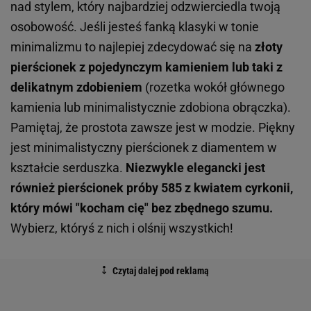
Bogato zdobione pierścionki zaręczynowe
Jeśli jesteś zakochana w bogatych zdobieniach –
nie krępuj się. Zaręczyny to przecież nie tylko