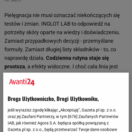
Fot. INGLOT
Pielęgnacja nie musi oznaczać niekończących się
testów i zmian. INGLOT LAB to odpowiedź na
potrzeby skóry oparte na wiedzy i doświadczeniu.
Zamiast przypadkowych decyzji - przemyślane
formuły. Zamiast długiej listy składników - to, co
naprawdę działa.
Codzienna rutyna staje się
prostsza
, a efekty widoczne. I choć cała linia jest
wyjątkowa, redakcja szybko znalazła wśród
kosmetyków
INGLOT swoje pielęgnacyjne
zauroczenia.
Droga Użytkowniczko, Drogi Użytkowniku,
Pielęgnacja, która rozumie potrzeby skóry
jeśli wyrazisz zgodę klikając „Akceptuję”, Gazeta.pl sp. z o.o.
oraz jej Zaufani Partnerzy, w tym [
676
] Zaufanych Partnerów
Zioła
, rośliny i ekstrakty od wieków wspierają
IAB, jak również Agora S.A. będąca spółką powiązaną z
Gazeta.pl sp. z o.o., będą przetwarzać Twoje dane osobowe
codzienną pielęgnację. Dziś ich działanie potwierdza