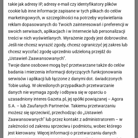
takie jak adresy IP, adresy e-mail czy identyfikatory plików
nauka - analizując sygnały wysyłane przez skórę i
cookie lub inne informacje zapisane w tych plikach do celów
szukając składników, które z nią współpracują. To
marketingowych, w szczególności na potrzeby wyświetlania
reklam dopasowanych do Twoich zainteresowań i preferencji w
właśnie kierunek, który przyświeca linii INGLOT LAB.
swoich serwisach, aplikacjach i w Internecie lub personalizacji
treści w nich wyświetlanych. Wyrażenie zgody jest dobrowolne.
Transparentne formuły, aktywne składniki i
Jeśli nie chcesz wyrazić zgody, chcesz ograniczyć jej zakres lub
przemyślane receptury - wszystko po to, by
chcesz wycofać zgodę uprzednio udzieloną przejdź do
odpowiadać na realne potrzeby skóry. Bez przesady,
„Ustawień Zaawansowanych”.
Twoje dane osobowe mogą być przetwarzane także do celów
bez nadmiaru. Tylko to, co działa.
badania i mierzenia informacji dotyczących funkcjonowania
serwisów i aplikacji lub łączone z danymi dot. świadczonych
Tobie usług. W określonych przypadkach przetwarzanie
danych nie wymaga zgody i odbywa się w oparciu o
uzasadniony interes Gazeta.pl, jej spółki powiązanej – Agora
S.A. – lub Zaufanych Partnerów. Takiemu przetwarzaniu
możesz się sprzeciwić, przechodząc do „Ustawień
Zaawansowanych” lub przez kontakt z administratorem – w
zależności od zakresu sprzeciwu i podmiotu, wobec którego
jest kierowany. Więcej informacji o przetwarzaniu danych