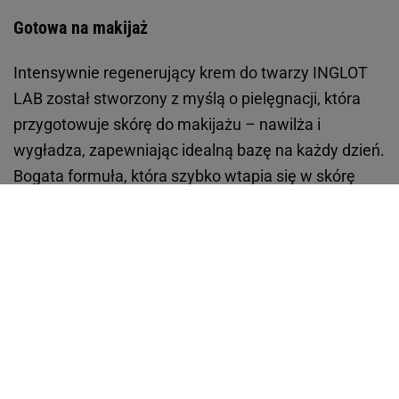
Gotowa na makijaż
Intensywnie regenerujący krem do twarzy INGLOT
LAB został stworzony z myślą o pielęgnacji, która
przygotowuje skórę do makijażu – nawilża i
wygładza, zapewniając idealną bazę na każdy dzień.
Bogata formuła, która szybko wtapia się w skórę
niczym aksamit, wygładzając drobne nierówności.
Głównym bohaterem tej kompozycji jest
ferment ze
słodkiej czarnej herbaty, który koi,
a towarzyszy mu
ulubieniec Koreanek, czyli ekstrakt z wąkroty
azjatyckiej.
Dodatki
takie jak skwalan i olej ze
słodkich migdałów subtelnie zmiękczają skórę, a
prebiotyk wspiera równowagę mikrobiomu.
Perfekcyjnie wyważony skład tworzy regeneracyjną