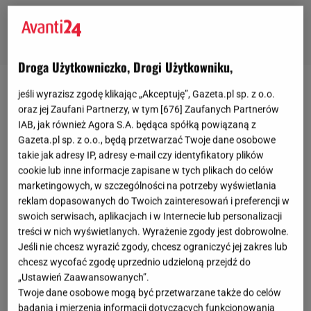
Droga Użytkowniczko, Drogi Użytkowniku,
jeśli wyrazisz zgodę klikając „Akceptuję”, Gazeta.pl sp. z o.o.
oraz jej Zaufani Partnerzy, w tym [
676
] Zaufanych Partnerów
IAB, jak również Agora S.A. będąca spółką powiązaną z
Gazeta.pl sp. z o.o., będą przetwarzać Twoje dane osobowe
takie jak adresy IP, adresy e-mail czy identyfikatory plików
cookie lub inne informacje zapisane w tych plikach do celów
marketingowych, w szczególności na potrzeby wyświetlania
reklam dopasowanych do Twoich zainteresowań i preferencji w
swoich serwisach, aplikacjach i w Internecie lub personalizacji
treści w nich wyświetlanych. Wyrażenie zgody jest dobrowolne.
Jeśli nie chcesz wyrazić zgody, chcesz ograniczyć jej zakres lub
chcesz wycofać zgodę uprzednio udzieloną przejdź do
„Ustawień Zaawansowanych”.
Twoje dane osobowe mogą być przetwarzane także do celów
badania i mierzenia informacji dotyczących funkcjonowania