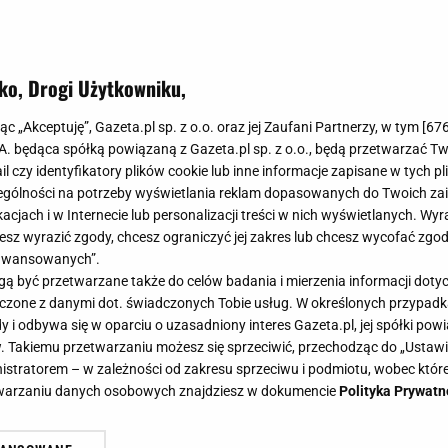
ko, Drogi Użytkowniku,
jąc „Akceptuję”, Gazeta.pl sp. z o.o. oraz jej Zaufani Partnerzy, w tym [
67
.A. będąca spółką powiązaną z Gazeta.pl sp. z o.o., będą przetwarzać T
ail czy identyfikatory plików cookie lub inne informacje zapisane w tych p
gólności na potrzeby wyświetlania reklam dopasowanych do Twoich zain
acjach i w Internecie lub personalizacji treści w nich wyświetlanych. Wyr
cesz wyrazić zgody, chcesz ograniczyć jej zakres lub chcesz wycofać zgo
aawansowanych”.
 być przetwarzane także do celów badania i mierzenia informacji dot
 łączone z danymi dot. świadczonych Tobie usług. W określonych przypad
i odbywa się w oparciu o uzasadniony interes Gazeta.pl, jej spółki powi
. Takiemu przetwarzaniu możesz się sprzeciwić, przechodząc do „Ust
nistratorem – w zależności od zakresu sprzeciwu i podmiotu, wobec które
etwarzaniu danych osobowych znajdziesz w dokumencie
Polityka Prywatn
wiosenna kolekcja Lindex