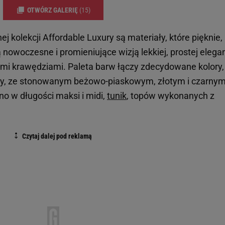
OTWÓRZ GALERIĘ
(15)
 kolekcji Affordable Luxury są materiały, które pięknie,
owoczesne i promieniujące wizją lekkiej, prostej elegan
rymi krawędziami. Paleta barw łączy zdecydowane kolory,
owy, ze stonowanym beżowo-piaskowym, złotym i czarnym
no w długości maksi i midi,
tunik
, topów wykonanych z