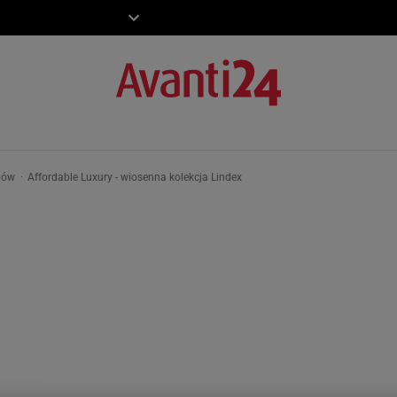
ZIECKO
MOTO
epów
Affordable Luxury - wiosenna kolekcja Lindex