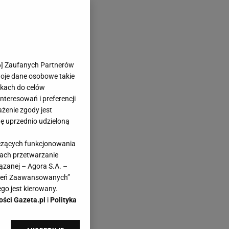
6
] Zaufanych Partnerów
woje dane osobowe takie
likach do celów
teresowań i preferencji
ażenie zgody jest
dę uprzednio udzieloną
yczących funkcjonowania
kach przetwarzanie
ązanej – Agora S.A. –
awień Zaawansowanych”
go jest kierowany.
ości Gazeta.pl
i
Polityka