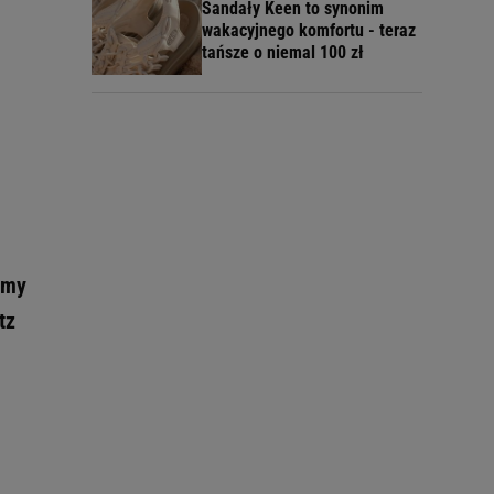
Sandały Keen to synonim
wakacyjnego komfortu - teraz
tańsze o niemal 100 zł
śmy
tz