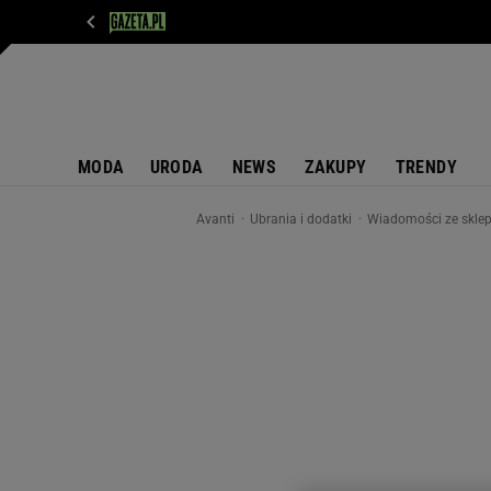
WIADOMOŚCI
NEXT
SPORT
PLOTEK
D
MODA
URODA
NEWS
ZAKUPY
TRENDY
Avanti
Ubrania i dodatki
Wiadomości ze skl