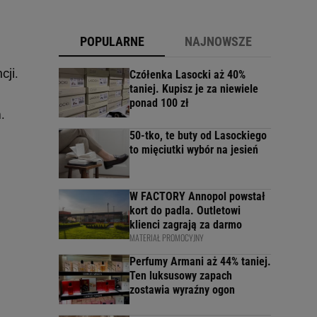
POPULARNE
NAJNOWSZE
cji.
Czółenka Lasocki aż 40%
taniej. Kupisz je za niewiele
ponad 100 zł
.
50-tko, te buty od Lasockiego
to mięciutki wybór na jesień
W FACTORY Annopol powstał
kort do padla. Outletowi
klienci zagrają za darmo
MATERIAŁ PROMOCYJNY
Perfumy Armani aż 44% taniej.
Ten luksusowy zapach
zostawia wyraźny ogon