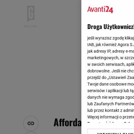
Droga Użytkownicz
jeśli wyrazisz zgodę klika
IAB, jak również Agora S
jak adresy IP, adresy e-m
marketingowych, w szcze
w swoich serwisach, aplik
dobrowolne. Jeśli nie ch
przejdź do „Ustawień Z
Twoje dane osobowe mogą
serwisów i aplikacji lub
danych nie wymaga zgody 
lub Zaufanych Partnerów
lub przez kontakt z admi
Więcej informacji o prz
Affordable Luxury - 
Prywatności Agora S.A.