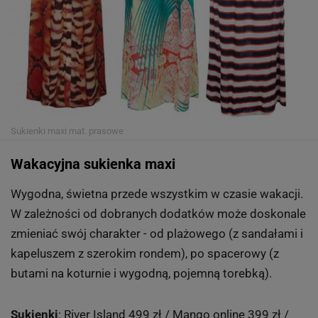
Sukienki maxi
mat. prasowe
Wakacyjna sukienka maxi
Wygodna, świetna przede wszystkim w czasie wakacji.
W zależności od dobranych dodatków może doskonale
zmieniać swój charakter - od plażowego (z sandałami i
kapeluszem z szerokim rondem), po spacerowy (z
butami na koturnie i wygodną, pojemną torebką).
Sukienki
: River Island 499 zł / Mango online 399 zł /