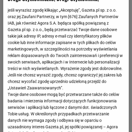
Mała czarna
jeśli wyrazisz zgodę klikając „Akceptuję”, Gazeta.pl sp. z o.o.
oraz jej Zaufani Partnerzy, w tym [
676
] Zaufanych Partnerów
Absolutna klasyka, która obecna jest w naszych
IAB, jak również Agora S.A. będąca spółką powiązaną z
garderobach od niemal 100 lat. W zależności od
Gazeta.pl sp. z o.o., będą przetwarzać Twoje dane osobowe
dekady zmianom ulegała oczywiście długość oraz
takie jak adresy IP, adresy e-mail czy identyfikatory plików
fason samej sukienki, zawsze chodziło jednak o to, by
cookie lub inne informacje zapisane w tych plikach do celów
marketingowych, w szczególności na potrzeby wyświetlania
mała czarna była klasyczną sukienką odpowiednią na
reklam dopasowanych do Twoich zainteresowań i preferencji w
wiele okazji. Zarówno tych mniej, jak i bardziej
swoich serwisach, aplikacjach i w Internecie lub personalizacji
formalnych.
treści w nich wyświetlanych. Wyrażenie zgody jest dobrowolne.
Jeśli nie chcesz wyrazić zgody, chcesz ograniczyć jej zakres lub
chcesz wycofać zgodę uprzednio udzieloną przejdź do
Zestawiona z
eleganckimi czółenkami
i klasyczną
„Ustawień Zaawansowanych”.
kopertówką sprawdzi się doskonale na wieczorne
Twoje dane osobowe mogą być przetwarzane także do celów
wyjścia. W towarzystwie balerinek i kolorowych
badania i mierzenia informacji dotyczących funkcjonowania
serwisów i aplikacji lub łączone z danymi dot. świadczonych
dodatków nabierze bardziej luźnego charakteru.
Tobie usług. W określonych przypadkach przetwarzanie
danych nie wymaga zgody i odbywa się w oparciu o
Pamiętaj: Wybierz taki fason sukienki, który podkreśli
uzasadniony interes Gazeta.pl, jej spółki powiązanej – Agora