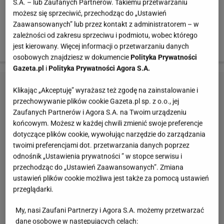
S.A. – lub Zaufanych Partnerów. Takiemu przetwarzaniu
atuty twojej sylwetki!
możesz się sprzeciwić, przechodząc do „Ustawień
Zaawansowanych” lub przez kontakt z administratorem – w
Sukienki
:
Taranko 339 zł / NU by Tokarska 970 zł /
zależności od zakresu sprzeciwu i podmiotu, wobec którego
H&M 199 zł
jest kierowany. Więcej informacji o przetwarzaniu danych
osobowych znajdziesz w dokumencie
Polityka Prywatności
Gazeta.pl
i
Polityka Prywatności Agora S.A.
Klikając „Akceptuję” wyrażasz też zgodę na zainstalowanie i
przechowywanie plików cookie Gazeta.pl sp. z o.o., jej
Zaufanych Partnerów i Agora S.A. na Twoim urządzeniu
końcowym. Możesz w każdej chwili zmienić swoje preferencje
dotyczące plików cookie, wywołując narzędzie do zarządzania
twoimi preferencjami dot. przetwarzania danych poprzez
odnośnik „Ustawienia prywatności ” w stopce serwisu i
przechodząc do „Ustawień Zaawansowanych”. Zmiana
ustawień plików cookie możliwa jest także za pomocą ustawień
przeglądarki.
My, nasi Zaufani Partnerzy i Agora S.A. możemy przetwarzać
dane osobowe w następujących celach: