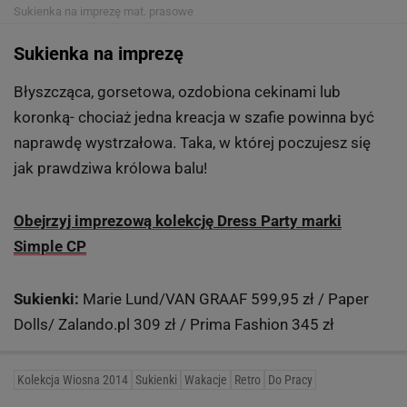
Sukienka na imprezę
mat. prasowe
Sukienka na imprezę
Błyszcząca, gorsetowa, ozdobiona cekinami lub
koronką- chociaż jedna kreacja w szafie powinna być
naprawdę wystrzałowa. Taka, w której poczujesz się
jak prawdziwa królowa balu!
Obejrzyj imprezową kolekcję Dress Party marki
Simple CP
Sukienki:
Marie Lund/VAN GRAAF 599,95 zł / Paper
Dolls/ Zalando.pl 309 zł / Prima Fashion 345 zł
Kolekcja Wiosna 2014
Sukienki
Wakacje
Retro
Do Pracy