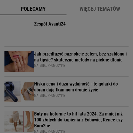
POLECAMY
WIĘCEJ TEMATÓW
Zespół Avanti24
Jak przedłużyć paznokcie żelem, bez szablonu i
na tipsie? skuteczne metody na piękne dłonie
MATERIAŁ PROMOCYJNY
Niska cena i duża wydajność - te golarki do
ubrań dają tkaninom drugie życie
MATERIAŁ PROMOCYJNY
Buty na koturnie to hit lata 2024. Za mniej niż
100 złotych do kupienia z Eobuwie, Renee czy
Born2be
MATERIAŁ PROMOCYJNY