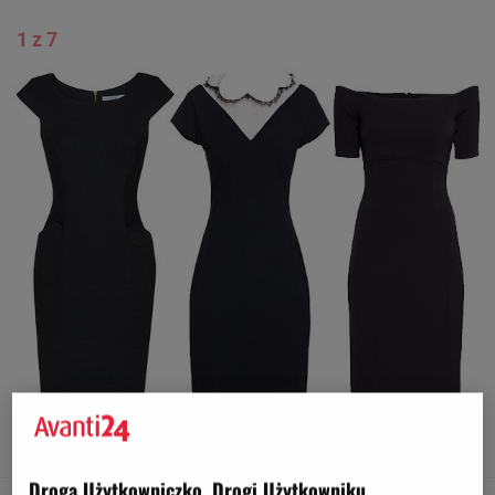
1 z 7
Małe czarne sukienki
Klasyczna mała czarna
Droga Użytkowniczko, Drogi Użytkowniku,