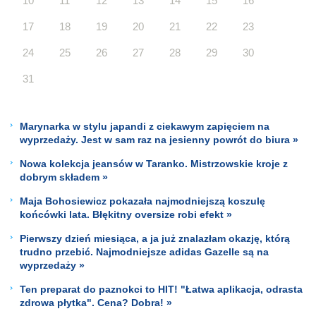
10
11
12
13
14
15
16
17
18
19
20
21
22
23
24
25
26
27
28
29
30
31
Marynarka w stylu japandi z ciekawym zapięciem na
wyprzedaży. Jest w sam raz na jesienny powrót do biura »
Nowa kolekcja jeansów w Taranko. Mistrzowskie kroje z
dobrym składem »
Maja Bohosiewicz pokazała najmodniejszą koszulę
końcówki lata. Błękitny oversize robi efekt »
Pierwszy dzień miesiąca, a ja już znalazłam okazję, którą
trudno przebić. Najmodniejsze adidas Gazelle są na
wyprzedaży »
Ten preparat do paznokci to HIT! "Łatwa aplikacja, odrasta
zdrowa płytka". Cena? Dobra! »