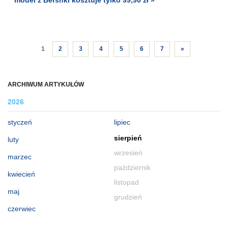
1
2
3
4
5
6
7
»
ARCHIWUM ARTYKUŁÓW
2026
styczeń
lipiec
sierpień
luty
wrzesień
marzec
październik
kwiecień
listopad
maj
grudzień
czerwiec