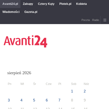
Avanti24.pl
Zakupy
Cztery Kąty
Plotek.pl
Kobieta
Wiadomości
Gazeta.pl
Poczta
Radio
sierpień 2026
Pn
Wt
Śr
Czw
Pt
Sob
Ndz
1
2
3
4
5
6
7
8
9