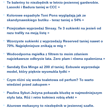
Te baleriny to niezbędnik w letnio-jesiennej garderobie.
Lasocki i Badura taniej w CCC »
Kolorowe espadryle Toni Pons wyglądają jak ze
skandynawskiego butiku - teraz taniej o 54% »
Przejrzałam wyprzedaż Sinsay. Te 3 sukienki na jesień od
razu trafiły na moją listę »
Wzorzyste sukienki z wyprzedaży Reserved taniej nawet o
70%. Najpiękniejsze znikają w mig »
Wodoodporna mgiełka z filtrem to moim zdaniem
najciekawsze odkrycie lata. Zero plam i równa opalenizna »
Sandały Eva Minge aż 200 zł taniej. Eobuwie wyprzedaje
model, który pięknie wysmukla łydki »
Czym różni się woda toaletowa od perfum? To warto
wiedzieć przed zakupem »
Paulina Sykut-Jeżyna pokazała bluzkę w najmodniejszym
stylu lata. Róż i retro kołnierz robią efekt »
Ażurowe mokasyny to niezbędnik w jesiennej szafie.