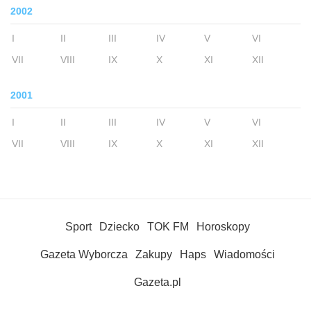
2002
I
II
III
IV
V
VI
VII
VIII
IX
X
XI
XII
2001
I
II
III
IV
V
VI
VII
VIII
IX
X
XI
XII
Sport
Dziecko
TOK FM
Horoskopy
Gazeta Wyborcza
Zakupy
Haps
Wiadomości
Gazeta.pl