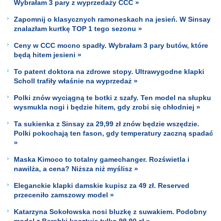
Wybrałam 3 pary z wyprzedaży CCC »
Zapomnij o klasycznych ramoneskach na jesień. W Sinsay
znalazłam kurtkę TOP 1 tego sezonu »
Ceny w CCC mocno spadły. Wybrałam 3 pary butów, które
będą hitem jesieni »
To patent doktora na zdrowe stopy. Ultrawygodne klapki
Scholl trafiły właśnie na wyprzedaż »
Polki znów wyciągną te botki z szafy. Ten model na słupku
wysmukla nogi i będzie hitem, gdy zrobi się chłodniej »
Ta sukienka z Sinsay za 29,99 zł znów będzie wszędzie.
Polki pokochają ten fason, gdy temperatury zaczną spadać
»
Maska Kimoco to totalny gamechanger. Rozświetla i
nawilża, a cena? Niższa niż myślisz »
Eleganckie klapki damskie kupisz za 49 zł. Reserved
przeceniło zamszowy model »
Katarzyna Sokołowska nosi bluzkę z suwakiem. Podobny
model z Bershki kosztuje tylko 99,90 zł »