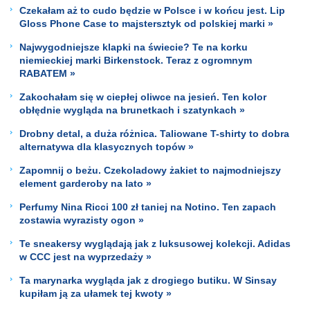
Czekałam aż to cudo będzie w Polsce i w końcu jest. Lip
Gloss Phone Case to majstersztyk od polskiej marki »
Najwygodniejsze klapki na świecie? Te na korku
niemieckiej marki Birkenstock. Teraz z ogromnym
RABATEM »
Zakochałam się w ciepłej oliwce na jesień. Ten kolor
obłędnie wygląda na brunetkach i szatynkach »
Drobny detal, a duża różnica. Taliowane T-shirty to dobra
alternatywa dla klasycznych topów »
Zapomnij o beżu. Czekoladowy żakiet to najmodniejszy
element garderoby na lato »
Perfumy Nina Ricci 100 zł taniej na Notino. Ten zapach
zostawia wyrazisty ogon »
Te sneakersy wyglądają jak z luksusowej kolekcji. Adidas
w CCC jest na wyprzedaży »
Ta marynarka wygląda jak z drogiego butiku. W Sinsay
kupiłam ją za ułamek tej kwoty »