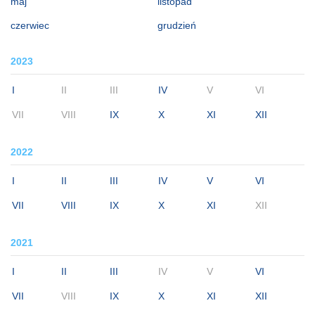
maj
listopad
czerwiec
grudzień
2023
I
II
III
IV
V
VI
VII
VIII
IX
X
XI
XII
2022
I
II
III
IV
V
VI
VII
VIII
IX
X
XI
XII
2021
I
II
III
IV
V
VI
VII
VIII
IX
X
XI
XII