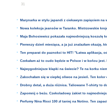
31
Marynarka w stylu japandi z ciekawym zapięciem na w
Nowa kolekcja jeansów w Taranko. Mistrzowskie kroj
Maja Bohosiewicz pokazała najmodniejszą koszulę koń
Pierwszy dzień miesiąca, a ja już znalazłam okazję, 
Ten preparat do paznokci to HIT! "Łatwa aplikacja, o
Czekałam aż to cudo będzie w Polsce i w końcu jest. 
Najwygodniejsze klapki na świecie? Te na korku nie
Zakochałam się w ciepłej oliwce na jesień. Ten kolo
Drobny detal, a duża różnica. Taliowane T-shirty to 
Zapomnij o beżu. Czekoladowy żakiet to najmodniejs
Perfumy Nina Ricci 100 zł taniej na Notino. Ten zapa