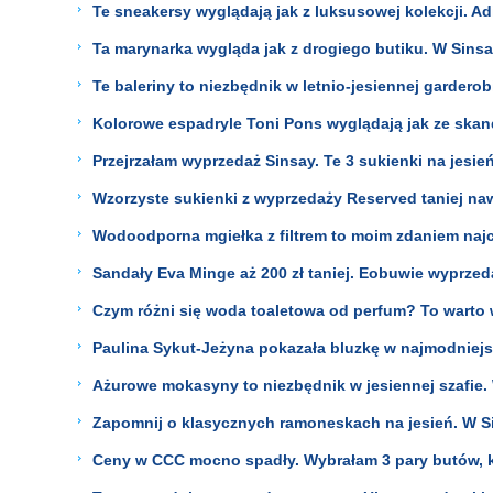
Te sneakersy wyglądają jak z luksusowej kolekcji. A
Ta marynarka wygląda jak z drogiego butiku. W Sinsa
Te baleriny to niezbędnik w letnio-jesiennej garderob
Kolorowe espadryle Toni Pons wyglądają jak ze skand
Przejrzałam wyprzedaż Sinsay. Te 3 sukienki na jesień 
Wzorzyste sukienki z wyprzedaży Reserved taniej naw
Wodoodporna mgiełka z filtrem to moim zdaniem najci
Sandały Eva Minge aż 200 zł taniej. Eobuwie wyprzed
Czym różni się woda toaletowa od perfum? To warto
Paulina Sykut-Jeżyna pokazała bluzkę w najmodniejszym
Ażurowe mokasyny to niezbędnik w jesiennej szafie.
Zapomnij o klasycznych ramoneskach na jesień. W S
Ceny w CCC mocno spadły. Wybrałam 3 pary butów, kt