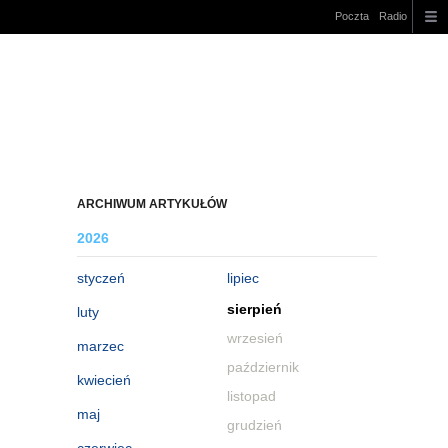
Poczta
Radio
ARCHIWUM ARTYKUŁÓW
2026
styczeń
lipiec
sierpień
luty
wrzesień
marzec
październik
kwiecień
listopad
maj
grudzień
czerwiec