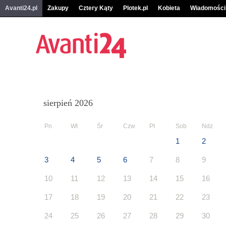
Avanti24.pl
Zakupy
Cztery Kąty
Plotek.pl
Kobieta
Wiadomości
sierpień 2026
Pn
Wt
Śr
Czw
Pt
Sob
Ndz
1
2
3
4
5
6
7
8
9
10
11
12
13
14
15
16
17
18
19
20
21
22
23
24
25
26
27
28
29
30