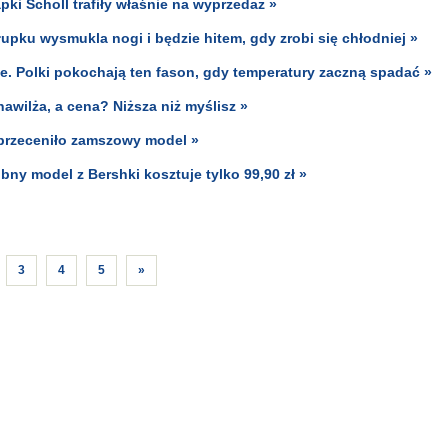
ki Scholl trafiły właśnie na wyprzedaż »
łupku wysmukla nogi i będzie hitem, gdy zrobi się chłodniej »
ie. Polki pokochają ten fason, gdy temperatury zaczną spadać »
awilża, a cena? Niższa niż myślisz »
 przeceniło zamszowy model »
ny model z Bershki kosztuje tylko 99,90 zł »
3
4
5
»