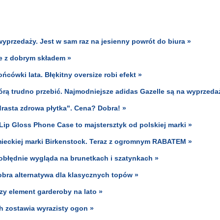
yprzedaży. Jest w sam raz na jesienny powrót do biura »
e z dobrym składem »
cówki lata. Błękitny oversize robi efekt »
którą trudno przebić. Najmodniejsze adidas Gazelle są na wyprzeda
drasta zdrowa płytka". Cena? Dobra! »
Lip Gloss Phone Case to majstersztyk od polskiej marki »
mieckiej marki Birkenstock. Teraz z ogromnym RABATEM »
r obłędnie wygląda na brunetkach i szatynkach »
dobra alternatywa dla klasycznych topów »
zy element garderoby na lato »
ch zostawia wyrazisty ogon »