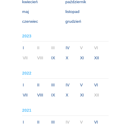
kwiecień
październik
maj
listopad
czerwiec
grudzień
2023
I
II
III
IV
V
VI
VII
VIII
IX
X
XI
XII
2022
I
II
III
IV
V
VI
VII
VIII
IX
X
XI
XII
2021
I
II
III
IV
V
VI