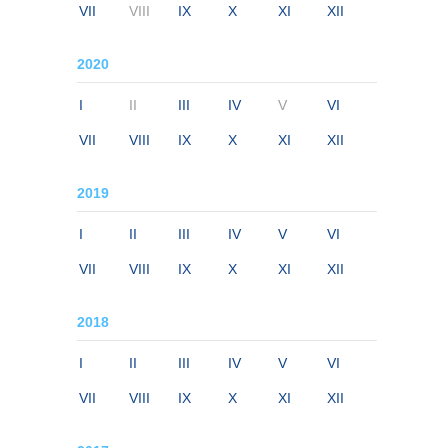
VII
VIII
IX
X
XI
XII
2020
I
II
III
IV
V
VI
VII
VIII
IX
X
XI
XII
2019
I
II
III
IV
V
VI
VII
VIII
IX
X
XI
XII
2018
I
II
III
IV
V
VI
VII
VIII
IX
X
XI
XII