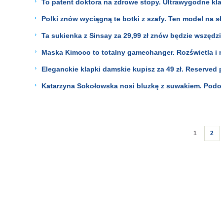
To patent doktora na zdrowe stopy. Ultrawygodne klap
Polki znów wyciągną te botki z szafy. Ten model na s
Ta sukienka z Sinsay za 29,99 zł znów będzie wszędz
Maska Kimoco to totalny gamechanger. Rozświetla i n
Eleganckie klapki damskie kupisz za 49 zł. Reserved
Katarzyna Sokołowska nosi bluzkę z suwakiem. Podob
1
2