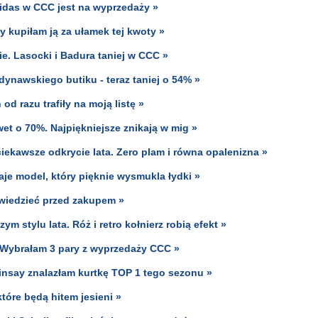
didas w CCC jest na wyprzedaży »
y kupiłam ją za ułamek tej kwoty »
ie. Lasocki i Badura taniej w CCC »
ynawskiego butiku - teraz taniej o 54% »
od razu trafiły na moją listę »
et o 70%. Najpiękniejsze znikają w mig »
ekawsze odkrycie lata. Zero plam i równa opalenizna »
aje model, który pięknie wysmukla łydki »
 wiedzieć przed zakupem »
 stylu lata. Róż i retro kołnierz robią efekt »
 Wybrałam 3 pary z wyprzedaży CCC »
insay znalazłam kurtkę TOP 1 tego sezonu »
óre będą hitem jesieni »