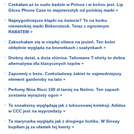
Czekałam aż to cudo będzie w Polsce i w końcu jest. Lip
Gloss Phone Case to majstersztyk od polskiej marki »
Najwygodniejsze klapki na świecie? Te na korku
niemieckiej marki Birkenstock. Teraz z ogromnym
RABATEM »
Zakochałam się w ciepłej oliwce na jesień. Ten kolor
obłędnie wygląda na brunetkach i szatynkach »
Drobny detal, a duża różnica. Taliowane T-shirty to dobra
alternatywa dla klasycznych topów »
Zapomnij o beżu. Czekoladowy żakiet to najmodniejszy
element garderoby na lato »
Perfumy Nina Ricci 100 zł taniej na Notino. Ten zapach
zostawia wyrazisty ogon »
Te sneakersy wyglądają jak z luksusowej kolekcji. Adidas
w CCC jest na wyprzedaży »
Ta marynarka wygląda jak z drogiego butiku. W Sinsay
kupiłam ją za ułamek tej kwoty »