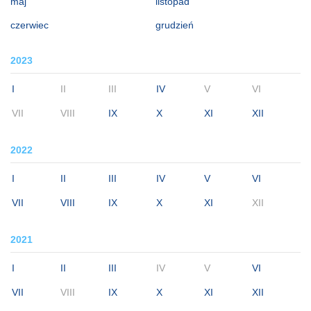
maj
listopad
czerwiec
grudzień
2023
I
II
III
IV
V
VI
VII
VIII
IX
X
XI
XII
2022
I
II
III
IV
V
VI
VII
VIII
IX
X
XI
XII
2021
I
II
III
IV
V
VI
VII
VIII
IX
X
XI
XII