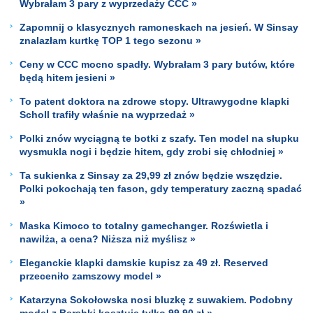
Wybrałam 3 pary z wyprzedaży CCC »
Zapomnij o klasycznych ramoneskach na jesień. W Sinsay
znalazłam kurtkę TOP 1 tego sezonu »
Ceny w CCC mocno spadły. Wybrałam 3 pary butów, które
będą hitem jesieni »
To patent doktora na zdrowe stopy. Ultrawygodne klapki
Scholl trafiły właśnie na wyprzedaż »
Polki znów wyciągną te botki z szafy. Ten model na słupku
wysmukla nogi i będzie hitem, gdy zrobi się chłodniej »
Ta sukienka z Sinsay za 29,99 zł znów będzie wszędzie.
Polki pokochają ten fason, gdy temperatury zaczną spadać
»
Maska Kimoco to totalny gamechanger. Rozświetla i
nawilża, a cena? Niższa niż myślisz »
Eleganckie klapki damskie kupisz za 49 zł. Reserved
przeceniło zamszowy model »
Katarzyna Sokołowska nosi bluzkę z suwakiem. Podobny
model z Bershki kosztuje tylko 99,90 zł »