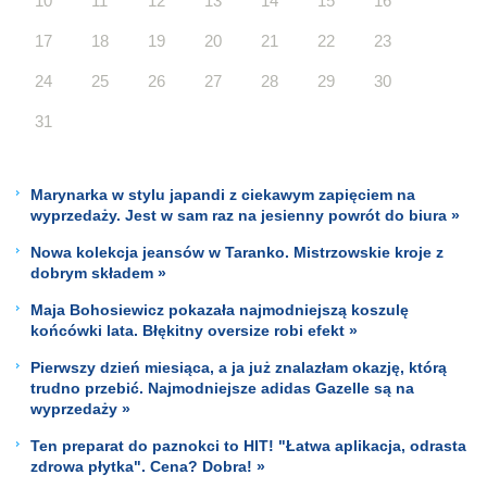
10
11
12
13
14
15
16
17
18
19
20
21
22
23
24
25
26
27
28
29
30
31
Marynarka w stylu japandi z ciekawym zapięciem na
wyprzedaży. Jest w sam raz na jesienny powrót do biura »
Nowa kolekcja jeansów w Taranko. Mistrzowskie kroje z
dobrym składem »
Maja Bohosiewicz pokazała najmodniejszą koszulę
końcówki lata. Błękitny oversize robi efekt »
Pierwszy dzień miesiąca, a ja już znalazłam okazję, którą
trudno przebić. Najmodniejsze adidas Gazelle są na
wyprzedaży »
Ten preparat do paznokci to HIT! "Łatwa aplikacja, odrasta
zdrowa płytka". Cena? Dobra! »