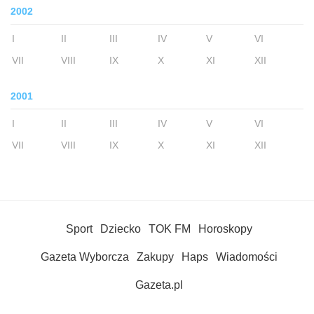
2002
I
II
III
IV
V
VI
VII
VIII
IX
X
XI
XII
2001
I
II
III
IV
V
VI
VII
VIII
IX
X
XI
XII
Sport
Dziecko
TOK FM
Horoskopy
Gazeta Wyborcza
Zakupy
Haps
Wiadomości
Gazeta.pl