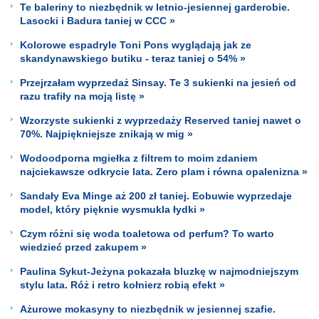
Te baleriny to niezbędnik w letnio-jesiennej garderobie.
Lasocki i Badura taniej w CCC »
Kolorowe espadryle Toni Pons wyglądają jak ze
skandynawskiego butiku - teraz taniej o 54% »
Przejrzałam wyprzedaż Sinsay. Te 3 sukienki na jesień od
razu trafiły na moją listę »
Wzorzyste sukienki z wyprzedaży Reserved taniej nawet o
70%. Najpiękniejsze znikają w mig »
Wodoodporna mgiełka z filtrem to moim zdaniem
najciekawsze odkrycie lata. Zero plam i równa opalenizna »
Sandały Eva Minge aż 200 zł taniej. Eobuwie wyprzedaje
model, który pięknie wysmukla łydki »
Czym różni się woda toaletowa od perfum? To warto
wiedzieć przed zakupem »
Paulina Sykut-Jeżyna pokazała bluzkę w najmodniejszym
stylu lata. Róż i retro kołnierz robią efekt »
Ażurowe mokasyny to niezbędnik w jesiennej szafie.