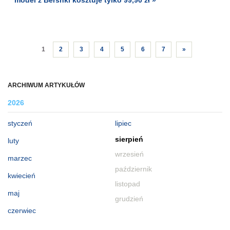
1
2
3
4
5
6
7
»
ARCHIWUM ARTYKUŁÓW
2026
styczeń
lipiec
sierpień
luty
wrzesień
marzec
październik
kwiecień
listopad
maj
grudzień
czerwiec