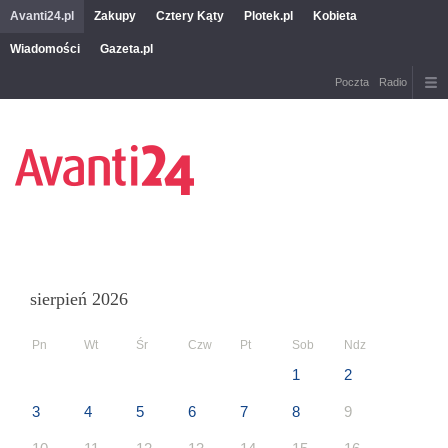
Avanti24.pl
Zakupy
Cztery Kąty
Plotek.pl
Kobieta
Wiadomości
Gazeta.pl
Poczta
Radio
sierpień 2026
Pn
Wt
Śr
Czw
Pt
Sob
Ndz
1
2
3
4
5
6
7
8
9