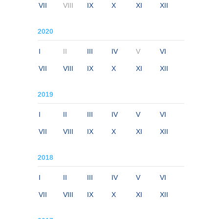
VII
VIII
IX
X
XI
XII
2020
I
II
III
IV
V
VI
VII
VIII
IX
X
XI
XII
2019
I
II
III
IV
V
VI
VII
VIII
IX
X
XI
XII
2018
I
II
III
IV
V
VI
VII
VIII
IX
X
XI
XII