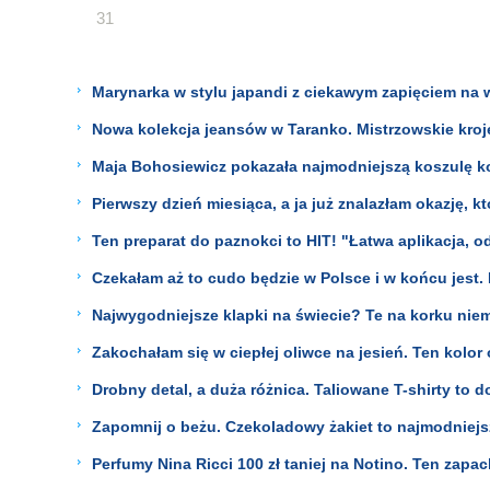
31
Marynarka w stylu japandi z ciekawym zapięciem na w
Nowa kolekcja jeansów w Taranko. Mistrzowskie kroj
Maja Bohosiewicz pokazała najmodniejszą koszulę koń
Pierwszy dzień miesiąca, a ja już znalazłam okazję, 
Ten preparat do paznokci to HIT! "Łatwa aplikacja, o
Czekałam aż to cudo będzie w Polsce i w końcu jest. 
Najwygodniejsze klapki na świecie? Te na korku nie
Zakochałam się w ciepłej oliwce na jesień. Ten kolo
Drobny detal, a duża różnica. Taliowane T-shirty to 
Zapomnij o beżu. Czekoladowy żakiet to najmodniejs
Perfumy Nina Ricci 100 zł taniej na Notino. Ten zapa