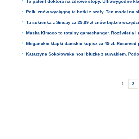
To patent doktora na zdrowe stopy. Ultrawygodne klap
Polki znów wyciągną te botki z szafy. Ten model na s
Ta sukienka z Sinsay za 29,99 zł znów będzie wszędz
Maska Kimoco to totalny gamechanger. Rozświetla i n
Eleganckie klapki damskie kupisz za 49 zł. Reserved
Katarzyna Sokołowska nosi bluzkę z suwakiem. Podob
1
2