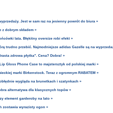
yprzedaży. Jest w sam raz na jesienny powrót do biura »
e z dobrym składem »
cówki lata. Błękitny oversize robi efekt »
którą trudno przebić. Najmodniejsze adidas Gazelle są na wyprzeda
drasta zdrowa płytka". Cena? Dobra! »
Lip Gloss Phone Case to majstersztyk od polskiej marki »
mieckiej marki Birkenstock. Teraz z ogromnym RABATEM »
r obłędnie wygląda na brunetkach i szatynkach »
dobra alternatywa dla klasycznych topów »
zy element garderoby na lato »
ch zostawia wyrazisty ogon »