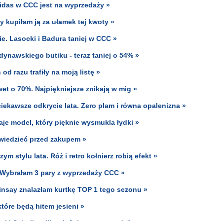
didas w CCC jest na wyprzedaży »
y kupiłam ją za ułamek tej kwoty »
ie. Lasocki i Badura taniej w CCC »
ynawskiego butiku - teraz taniej o 54% »
od razu trafiły na moją listę »
et o 70%. Najpiękniejsze znikają w mig »
ekawsze odkrycie lata. Zero plam i równa opalenizna »
aje model, który pięknie wysmukla łydki »
 wiedzieć przed zakupem »
 stylu lata. Róż i retro kołnierz robią efekt »
 Wybrałam 3 pary z wyprzedaży CCC »
insay znalazłam kurtkę TOP 1 tego sezonu »
óre będą hitem jesieni »