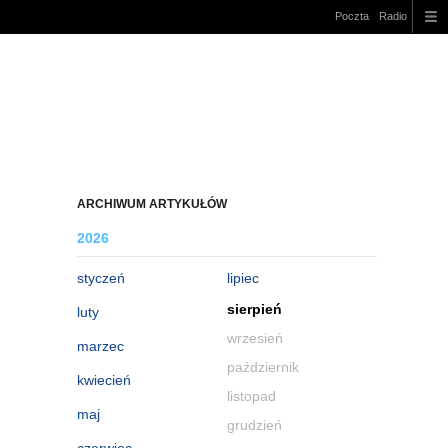
Poczta
Radio
ARCHIWUM ARTYKUŁÓW
2026
styczeń
lipiec
sierpień
luty
wrzesień
marzec
październik
kwiecień
listopad
maj
grudzień
czerwiec