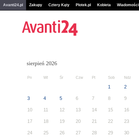
Avanti24.pl
Zakupy
Cztery Kąty
Plotek.pl
Kobieta
Wiadomości
sierpień 2026
Pn
Wt
Śr
Czw
Pt
Sob
Ndz
1
2
3
4
5
6
7
8
9
10
11
12
13
14
15
16
17
18
19
20
21
22
23
24
25
26
27
28
29
30