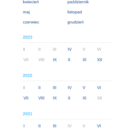
kwiecień
październik
maj
listopad
czerwiec
grudzień
2023
I
II
III
IV
V
VI
VII
VIII
IX
X
XI
XII
2022
I
II
III
IV
V
VI
VII
VIII
IX
X
XI
XII
2021
I
II
III
IV
V
VI