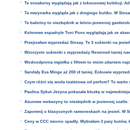
Te sneakersy wyglądają jak z luksusowej kolekcji. A
Ta marynarka wygląda jak z drogiego butiku. W Sinsa
Te baleriny to niezbędnik w letnio-jesiennej garderob
Kolorowe espadryle Toni Pons wyglądają jak ze skand
Przejrzałam wyprzedaż Sinsay. Te 3 sukienki na jesień 
Wzorzyste sukienki z wyprzedaży Reserved taniej naw
Wodoodporna mgiełka z filtrem to moim zdaniem najci
Sandały Eva Minge aż 200 zł taniej. Eobuwie wyprzed
Czym różni się woda toaletowa od perfum? To warto
Paulina Sykut-Jeżyna pokazała bluzkę w najmodniejszym
Ażurowe mokasyny to niezbędnik w jesiennej szafie.
Zapomnij o klasycznych ramoneskach na jesień. W S
Ceny w CCC mocno spadły. Wybrałam 3 pary butów, kt