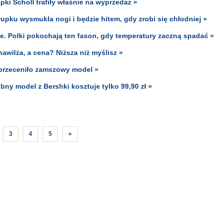
ki Scholl trafiły właśnie na wyprzedaż »
łupku wysmukla nogi i będzie hitem, gdy zrobi się chłodniej »
ie. Polki pokochają ten fason, gdy temperatury zaczną spadać »
awilża, a cena? Niższa niż myślisz »
 przeceniło zamszowy model »
ny model z Bershki kosztuje tylko 99,90 zł »
3
4
5
»