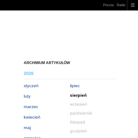
Poczta
Radio
ARCHIWUM ARTYKUŁÓW
2026
styczeń
lipiec
sierpień
luty
wrzesień
marzec
październik
kwiecień
listopad
maj
grudzień
czerwiec