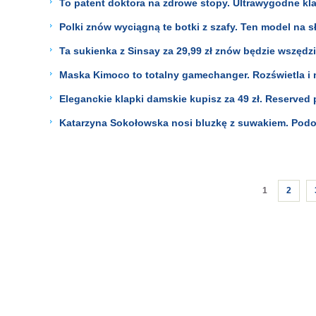
To patent doktora na zdrowe stopy. Ultrawygodne klap
Polki znów wyciągną te botki z szafy. Ten model na s
Ta sukienka z Sinsay za 29,99 zł znów będzie wszędz
Maska Kimoco to totalny gamechanger. Rozświetla i n
Eleganckie klapki damskie kupisz za 49 zł. Reserved
Katarzyna Sokołowska nosi bluzkę z suwakiem. Podob
1
2