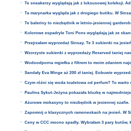
Te sneakersy wyglądają jak z luksusowej kolekcji. A
Ta marynarka wygląda jak z drogiego butiku. W Sinsa
Te baleriny to niezbędnik w letnio-jesiennej garderob
Kolorowe espadryle Toni Pons wyglądają jak ze skand
Przejrzałam wyprzedaż Sinsay. Te 3 sukienki na jesień 
Wzorzyste sukienki z wyprzedaży Reserved taniej naw
Wodoodporna mgiełka z filtrem to moim zdaniem najci
Sandały Eva Minge aż 200 zł taniej. Eobuwie wyprzed
Czym różni się woda toaletowa od perfum? To warto
Paulina Sykut-Jeżyna pokazała bluzkę w najmodniejszym
Ażurowe mokasyny to niezbędnik w jesiennej szafie.
Zapomnij o klasycznych ramoneskach na jesień. W S
Ceny w CCC mocno spadły. Wybrałam 3 pary butów, kt