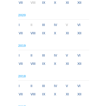
VII
VIII
IX
X
XI
XII
2020
I
II
III
IV
V
VI
VII
VIII
IX
X
XI
XII
2019
I
II
III
IV
V
VI
VII
VIII
IX
X
XI
XII
2018
I
II
III
IV
V
VI
VII
VIII
IX
X
XI
XII