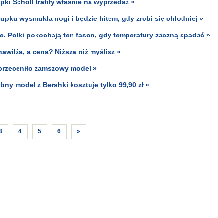
ki Scholl trafiły właśnie na wyprzedaż »
łupku wysmukla nogi i będzie hitem, gdy zrobi się chłodniej »
ie. Polki pokochają ten fason, gdy temperatury zaczną spadać »
awilża, a cena? Niższa niż myślisz »
 przeceniło zamszowy model »
ny model z Bershki kosztuje tylko 99,90 zł »
3
4
5
6
»