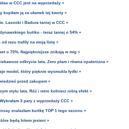
didas w CCC jest na wyprzedaży »
y kupiłam ją za ułamek tej kwoty »
ie. Lasocki i Badura taniej w CCC »
ynawskiego butiku - teraz taniej o 54% »
od razu trafiły na moją listę »
et o 70%. Najpiękniejsze znikają w mig »
ekawsze odkrycie lata. Zero plam i równa opalenizna »
aje model, który pięknie wysmukla łydki »
 wiedzieć przed zakupem »
 stylu lata. Róż i retro kołnierz robią efekt »
 Wybrałam 3 pary z wyprzedaży CCC »
insay znalazłam kurtkę TOP 1 tego sezonu »
óre będą hitem jesieni »