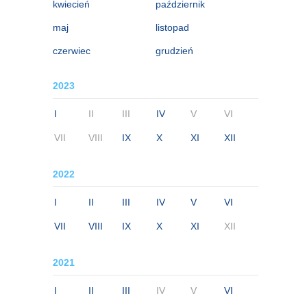
kwiecień
październik
maj
listopad
czerwiec
grudzień
2023
I
II
III
IV
V
VI
VII
VIII
IX
X
XI
XII
2022
I
II
III
IV
V
VI
VII
VIII
IX
X
XI
XII
2021
I
II
III
IV
V
VI