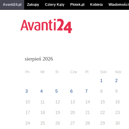
Avanti24.pl
Zakupy
Cztery Kąty
Plotek.pl
Kobieta
Wiadomości
sierpień 2026
Pn
Wt
Śr
Czw
Pt
Sob
Ndz
1
2
3
4
5
6
7
8
9
10
11
12
13
14
15
16
17
18
19
20
21
22
23
24
25
26
27
28
29
30