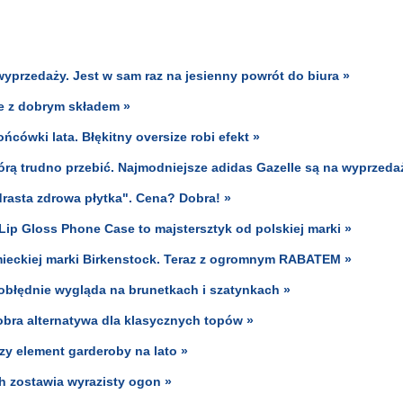
yprzedaży. Jest w sam raz na jesienny powrót do biura »
e z dobrym składem »
cówki lata. Błękitny oversize robi efekt »
którą trudno przebić. Najmodniejsze adidas Gazelle są na wyprzeda
drasta zdrowa płytka". Cena? Dobra! »
Lip Gloss Phone Case to majstersztyk od polskiej marki »
mieckiej marki Birkenstock. Teraz z ogromnym RABATEM »
r obłędnie wygląda na brunetkach i szatynkach »
dobra alternatywa dla klasycznych topów »
zy element garderoby na lato »
ch zostawia wyrazisty ogon »