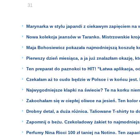
31
Marynarka w stylu japandi z ciekawym zapięciem na w
Nowa kolekcja jeansów w Taranko. Mistrzowskie kroj
Maja Bohosiewicz pokazała najmodniejszą koszulę koń
Pierwszy dzień miesiąca, a ja już znalazłam okazję, 
Ten preparat do paznokci to HIT! "Łatwa aplikacja, o
Czekałam aż to cudo będzie w Polsce i w końcu jest. 
Najwygodniejsze klapki na świecie? Te na korku nie
Zakochałam się w ciepłej oliwce na jesień. Ten kolo
Drobny detal, a duża różnica. Taliowane T-shirty to 
Zapomnij o beżu. Czekoladowy żakiet to najmodniejs
Perfumy Nina Ricci 100 zł taniej na Notino. Ten zapa