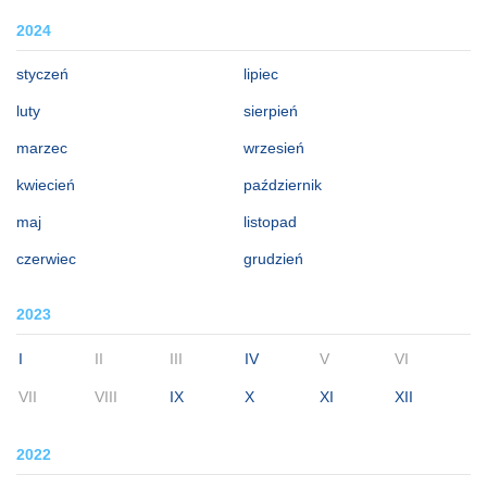
2024
styczeń
lipiec
luty
sierpień
marzec
wrzesień
kwiecień
październik
maj
listopad
czerwiec
grudzień
2023
I
II
III
IV
V
VI
VII
VIII
IX
X
XI
XII
2022