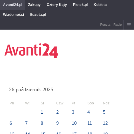
Avanti24.pl
Zakupy
Cztery Kąty
Plotek.pl
Kobieta
Wiadomości
Gazeta.pl
Poczta
Radio
26 październik 2025
Pn
Wt
Śr
Czw
Pt
Sob
Ndz
1
2
3
4
5
6
7
8
9
10
11
12