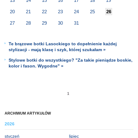
13
14
15
16
17
18
19
20
21
22
23
24
25
26
27
28
29
30
31
Te brązowe botki Lasockiego to dopełnienie każdej
stylizacji - mają klasę i szyk, której szukałam »
Stylowe botki do wszystkiego? "Za takie pieniądze boskie,
kolor i fason. Wygodne" »
1
ARCHIWUM ARTYKUŁÓW
2026
styczeń
lipiec