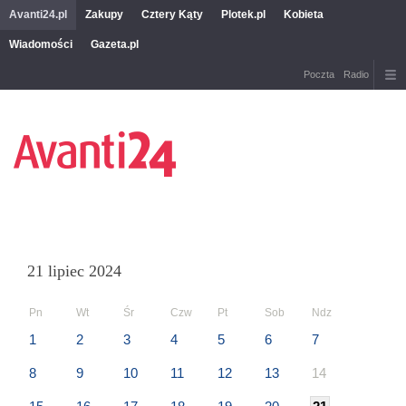
Avanti24.pl
Zakupy
Cztery Kąty
Plotek.pl
Kobieta
Wiadomości
Gazeta.pl
Poczta
Radio
21 lipiec 2024
Pn
Wt
Śr
Czw
Pt
Sob
Ndz
1
2
3
4
5
6
7
8
9
10
11
12
13
14