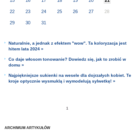
15
16
17
18
19
20
21
22
23
24
25
26
27
28
29
30
31
Naturalnie, a jednak z efektem "wow". Ta koloryzacja jest
hitem lata 2024 »
Co daje włosom tonowanie? Dowiedz się, jak to zrobić w
domu »
Najpiękniejsze sukienki na wesele dla dojrzałych kobiet. Te
kroje optycznie wysmuklą i wymodelują sylwetkę! »
1
ARCHIWUM ARTYKUŁÓW