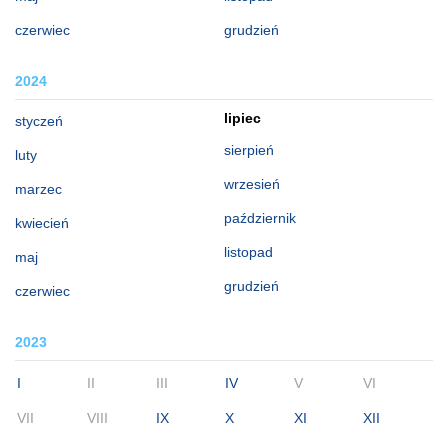
czerwiec
grudzień
2024
lipiec
styczeń
sierpień
luty
wrzesień
marzec
październik
kwiecień
listopad
maj
grudzień
czerwiec
2023
I
II
III
IV
V
VI
VII
VIII
IX
X
XI
XII