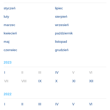
styczeń
lipiec
luty
sierpień
marzec
wrzesień
kwiecień
październik
maj
listopad
czerwiec
grudzień
2023
I
II
III
IV
V
VI
VII
VIII
IX
X
XI
XII
2022
I
II
III
IV
V
VI