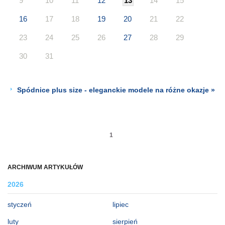
9
10
11
12
13
14
15
16
17
18
19
20
21
22
23
24
25
26
27
28
29
30
31
Spódnice plus size - eleganckie modele na różne okazje »
1
ARCHIWUM ARTYKUŁÓW
2026
styczeń
lipiec
luty
sierpień