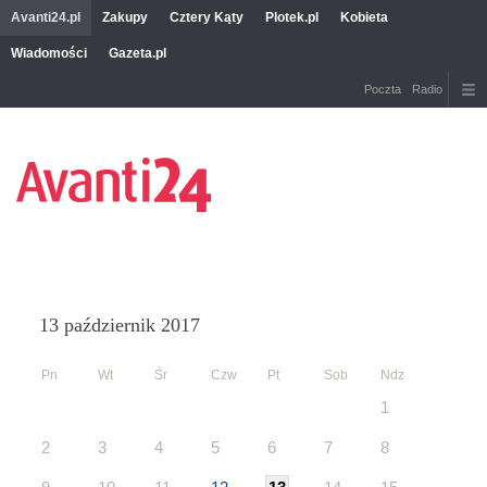
Avanti24.pl
Zakupy
Cztery Kąty
Plotek.pl
Kobieta
Wiadomości
Gazeta.pl
Poczta
Radio
13 październik 2017
Pn
Wt
Śr
Czw
Pt
Sob
Ndz
1
2
3
4
5
6
7
8